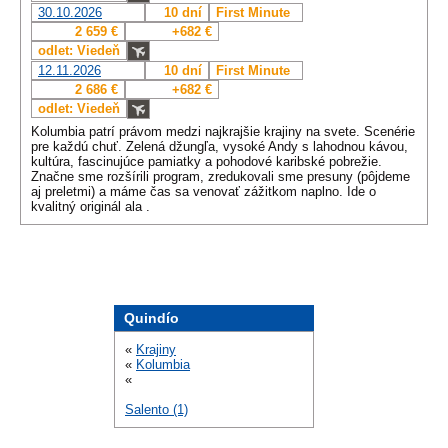
30.10.2026
10 dní
First Minute
2 659 €
+682 €
odlet: Viedeň
12.11.2026
10 dní
First Minute
2 686 €
+682 €
odlet: Viedeň
Kolumbia patrí právom medzi najkrajšie krajiny na svete. Scenérie
pre každú chuť. Zelená džungľa, vysoké Andy s lahodnou kávou,
kultúra, fascinujúce pamiatky a pohodové karibské pobrežie.
Značne sme rozšírili program, zredukovali sme presuny (pôjdeme
aj preletmi) a máme čas sa venovať zážitkom naplno. Ide o
kvalitný originál ala .
Quindío
«
Krajiny
«
Kolumbia
«
Salento (1)