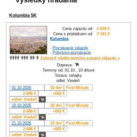
Výsledky hľadania
Kolumbia 5K
Cena zájazdu od:
2 659 €
Cena s príplatkami od:
3 341 €
Kolumbia
-
Poznávacie zájazdy
-
Pobytovo-poznávacie
Zobraziť všetky termíny a popis zájazdu »
Doprava:
Termíny od: 01.10., 10 dňové
Strava: raňajky
odlet: Viedeň
01.10.2026
10 dní
First Minute
2 686 €
+682 €
odlet: Viedeň
10.10.2026
10 dní
First Minute
2 686 €
+682 €
odlet: Viedeň
21.10.2026
10 dní
First Minute
2 686 €
+682 €
odlet: Viedeň