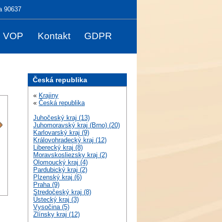
a 90637
VOP
Kontakt
GDPR
Česká republika
«
Krajiny
«
Česká republika
Juhočeský kraj (13)
Juhomoravský kraj (Brno) (20)
Karlovarský kraj (9)
Královohradecký kraj (12)
Liberecký kraj (8)
Moravskosliezsky kraj (2)
Olomoucký kraj (4)
Pardubický kraj (2)
Plzenský kraj (6)
Praha (9)
Stredočeský kraj (8)
Ústecký kraj (3)
Vysočina (5)
Zlínsky kraj (12)