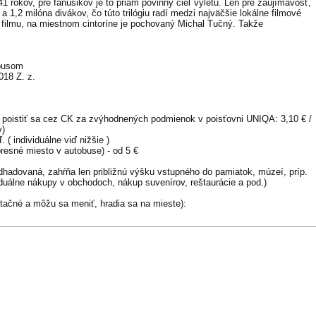
 41 rokov, pre fanúšikov je to priam povinný cieľ výletu. Len pre zaujímavosť,
,5 a 1,2 milóna divákov, čo túto trilógiu radí medzi najväčšie lokálne filmové
ko filmu, na miestnom cintoríne je pochovaný Michal Tučný. Takže
obusom
018 Z. z.
 poistiť sa cez CK za zvýhodnených podmienok v poisťovni UNIQA: 3,10 € /
v)
 ( individuálne viď nižšie )
presné miesto v autobuse) - od 5 €
hadovaná, zahŕňa len približnú výšku vstupného do pamiatok, múzeí, príp.
iduálne nákupy v obchodoch, nákup suvenírov, reštaurácie a pod.)
ntačné a môžu sa meniť, hradia sa na mieste):