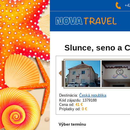
+4
Slunce, seno a C
Destinácia:
Česká republika
Kód zájazdu: 1379188
Cena od:
41 €
Príplatky od:
0 €
Výber termínu