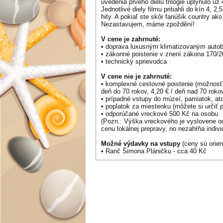
uvedenia prvého dielu trilógie uplynulo už
Jednotlivé diely filmu pritiahli do kín 4, 2
hity. A pokiaľ ste skôr fanúšik country a
Nezastavujem, máme zpoždění!
V cene je zahrnuté:
• doprava luxusným klimatizovaným aut
• zákonné poistenie v znení zákona 170/2
• technický sprievodca
V cene nie je zahrnuté:
• komplexné cestovné poistenie (možnosť
deň do 70 rokov, 4,20 € / deň nad 70 roko
• prípadné vstupy do múzeí, pamiatok, atď.
• poplatok za miestenku (môžete si určiť 
• odporúčané vreckové 500 Kč na osobu
(Pozn.: Výška vreckového je vyslovene od
cenu lokálnej prepravy, no nezahŕňa indiv
Možné výdavky na vstupy
(ceny sú orie
• Ranč Šimona Pláničku - cca 40 Kč