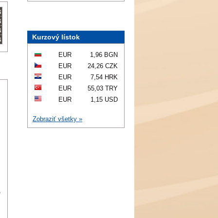
Kurzový lístok
EUR
1,96 BGN
EUR
24,26 CZK
EUR
7,54 HRK
EUR
55,03 TRY
EUR
1,15 USD
Zobraziť všetky »
,