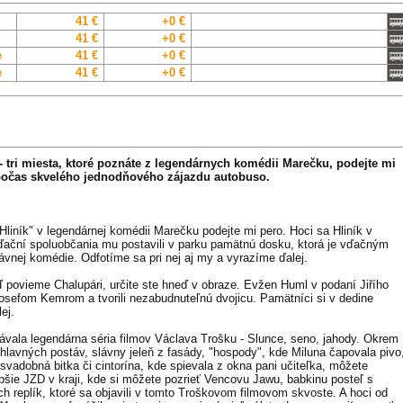
41 €
+0 €
41 €
+0 €
e
41 €
+0 €
e
41 €
+0 €
 tri miesta, ktoré poznáte z legendárnych komédii Marečku, podejte mi
 počas skvelého jednodňového zájazdu autobuso.
liník" v legendárnej komédii Marečku podejte mi pero. Hoci sa Hliník v
vďační spoluobčania mu postavili v parku pamätnú dosku, ktorá je vďačným
lávnej komédie. Odfotíme sa pri nej aj my a vyrazíme ďalej.
povieme Chalupári, určite ste hneď v obraze. Evžen Huml v podaní Jiřího
Josefom Kemrom a tvorili nezabudnuteľnú dvojicu. Pamätníci si v dedine
ej.
hrávala legendárna séria filmov Václava Trošku - Slunce, seno, jahody. Okrem
 hlavných postáv, slávny jeleň z fasády, "hospody", kde Miluna čapovala pivo
vadobná bitka či cintorína, kde spievala z okna pani učiteľka, môžete
pšie JZD v kraji, kde si môžete pozrieť Vencovu Jawu, babkinu posteľ s
ch replík, ktoré sa objavili v tomto Troškovom filmovom skvoste. A hoci od