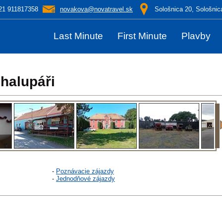
21 911817358
novakova@novatravel.sk
Sološnica 20, Sološnic
Last Minute
First Minute
Plavby
halupáři
-
Poznávacie zájazdy
-
Jednodňové zájazdy