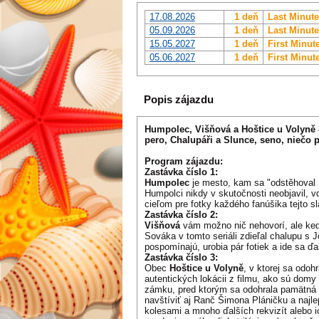
17.08.2026
1 deň
Last Minute
05.09.2026
1 deň
Last Minute
15.05.2027
1 deň
First Minut
05.06.2027
1 deň
First Minut
Popis zájazdu
Humpolec, Višňová a Hoštice u Volyně -
pero, Chalupáři a Slunce, seno, niečo
Program zájazdu:
Zastávka číslo 1:
Humpolec
je mesto, kam sa "odstěhoval H
Humpolci nikdy v skutočnosti neobjavil, 
cieľom pre fotky každého fanúšika tejto s
Zastávka číslo 2:
Višňová
vám možno nič nehovorí, ale keď 
Sováka v tomto seriáli zdieľal chalupu s 
pospomínajú, urobia pár fotiek a ide sa ďal
Zastávka číslo 3:
Obec
Hoštice u Volyně
, v ktorej sa odo
autentických lokácii z filmu, ako sú domy
zámku, pred ktorým sa odohrala pamätná s
navštíviť aj Ranč Šimona Pláničku a najle
kolesami a mnoho ďalších rekvizít alebo i