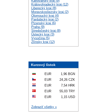
Karlovarský kraj (9)
Královohradecký kraj (12)
Liberecký kraj (8)
Moravskosliezsky kraj (2)
Olomoucký kraj (4)
Pardubický kraj (2)
Plzenský kraj (6)
Praha (9)
Stredočeský kraj (8)
Ústecký kraj (3)
Vysočina (5)
Zlínsky kraj (12)
Kurzový lístok
EUR
1,96 BGN
EUR
24,26 CZK
EUR
7,54 HRK
EUR
55,03 TRY
EUR
1,15 USD
Zobraziť všetky »