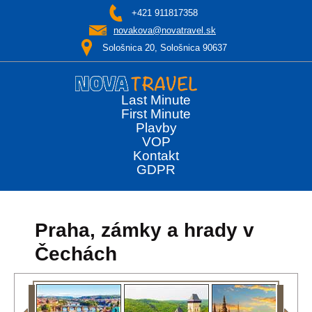
+421 911817358
novakova@novatravel.sk
Sološnica 20, Sološnica 90637
Last Minute
First Minute
Plavby
VOP
Kontakt
GDPR
Praha, zámky a hrady v
Čechách