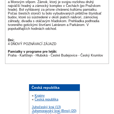
a Morovým stĺpom. Zámok, ktorý je svojou rozlohou druhý
najväčší hradný a zámocký komplex v Čechách (po Pražskom
hrade). Bol vyhlásený za prísne chránenú kultúrnu pamiatku.
Počas šiestich storočí tu bolo vybudovaných približne štyridsať
budov, ktoré sú sústredené v okolí piatich nádvorí, zámockej
záhrady, divadla s otáčavým hľadiskom. Prehliadka podhradia
tvoreného gotickými štvrťami Latránom a Parkánom. V
popoludňajších hodinách odchod.
Dni:
4 DŇOVÝ POZNÁVACÍ ZÁJAZD
Pamiatky v programe pre leták:
Praha - Karlštejn - Hluboká - České Budejovice - Český Krumlov
Česká republika
«
Krajiny
«
Česká republika
Juhočeský kraj (13)
Juhomoravský kraj (Brno) (20)