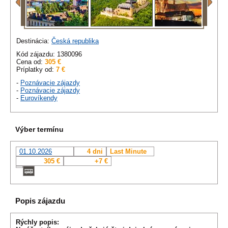
Destinácia:
Česká republika
Kód zájazdu: 1380096
Cena od:
305 €
Príplatky od:
7 €
-
Poznávacie zájazdy
-
Poznávacie zájazdy
-
Eurovíkendy
Výber termínu
01.10.2026
4 dni
Last Minute
305 €
+7 €
Popis zájazdu
Rýchly popis: