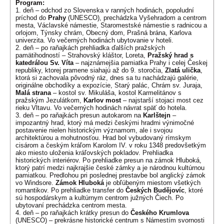
Program:
1. deň – odchod zo Slovenska v ranných hodinách, popoludní
príchod do
Prahy
(UNESCO), prechádzka Vyšehradom a centrom
mesta, Václavské námestie, Staromestské námestie s radnicou a
orlojom, Týnsky chrám, Obecný dom, Prašná brána, Karlova
univerzita. Vo večerných hodinách ubytovanie v hoteli.
2. deň – po raňajkách prehliadka ďalších pražských
pamätihodností – Strahovský kláštor, Loreta,
Pražský hrad s
katedrálou Sv. Víta
– najznámejšia pamiatka Prahy i celej Českej
republiky, ktorej pramene siahajú až do 9. storočia,
Zlatá ulička
,
ktorá si zachovala pôvodný ráz, dnes sa tu nachádzajú galérie,
originálne obchodíky a expozície, Starý palác, Chrám sv. Juraja,
Malá strana
– kostol sv. Mikuláša, kostol Karmelitánov s
pražským Jezulátkom,
Karlov most
– najstarší stojaci most cez
rieku Vltavu. Vo večerných hodinách návrat späť do hotela.
3. deň – po raňajkách presun autokarom na
Karlštejn
–
impozantný hrad, ktorý má medzi českými hradmi výnimočné
postavenie nielen historickým významom, ale i svojou
architektúrou a mohutnosťou. Hrad bol vybudovaný rímskym
cisárom a českým kráľom Karolom IV. v roku 1348 predovšetkým
ako miesto uloženia kráľovských pokladov. Prehliadka
historických interiérov. Po prehliadke presun na zámok Hluboká,
ktorý patrí medzi najkrajšie české zámky a je národnou kultúrnou
pamiatkou. Predlohou pri poslednej prestavbe bol anglický zámok
vo Windsore.
Zámok Hluboká
je obľúbeným miestom všetkých
romantikov. Po prehliadke transfer do
Českých Budějovíc
, ktoré
sú hospodárskym a kultúrnym centrom južných Čiech. Po
ubytovaní prechádzka centrom mesta.
4. deň – po raňajkách krátky presun do
Českého Krumlova
(UNESCO) – prekrásne historické centrum s Námestím svornosti