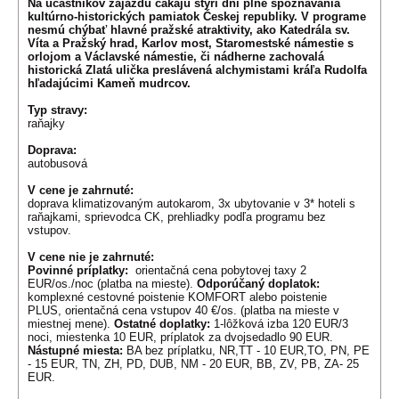
Na účastníkov zájazdu čakajú štyri dni plné spoznávania
kultúrno-historických pamiatok Českej republiky. V programe
nesmú chýbať hlavné pražské atraktivity, ako Katedrála sv.
Víta a Pražský hrad, Karlov most, Staromestské námestie s
orlojom a Václavské námestie, či nádherne zachovalá
historická Zlatá ulička preslávená alchymistami kráľa Rudolfa
hľadajúcimi Kameň mudrcov.
Typ stravy:
raňajky
Doprava:
autobusová
V cene je zahrnuté:
doprava klimatizovaným autokarom, 3x ubytovanie v 3* hoteli s
raňajkami, sprievodca CK, prehliadky podľa programu bez
vstupov.
V cene nie je zahrnuté:
Povinné príplatky:
orientačná cena pobytovej taxy 2
EUR/os./noc (platba na mieste).
Odporúčaný doplatok:
komplexné cestovné poistenie KOMFORT alebo poistenie
PLUS, orientačná cena vstupov 40 €/os. (platba na mieste v
miestnej mene).
Ostatné doplatky:
1-lôžková izba 120 EUR/3
noci, miestenka 10 EUR, príplatok za dvojsedadlo 90 EUR.
Nástupné miesta:
BA bez príplatku, NR,TT - 10 EUR,TO, PN, PE
- 15 EUR, TN, ZH, PD, DUB, NM - 20 EUR, BB, ZV, PB, ZA- 25
EUR.