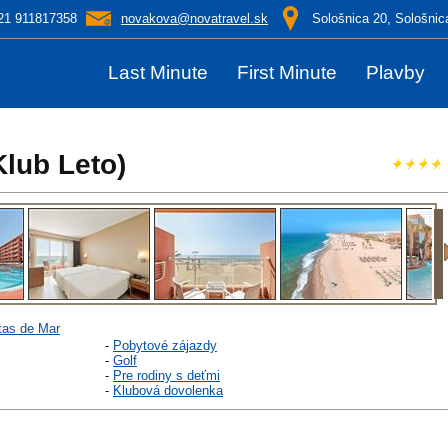
21 911817358
novakova@novatravel.sk
Sološnica 20, Sološnic
Last Minute
First Minute
Plavby
lub Leto)
tas de Mar
-
Pobytové zájazdy
-
Golf
-
Pre rodiny s deťmi
-
Klubová dovolenka