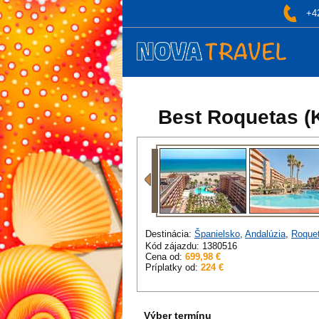
+4
Best Roquetas (K
Destinácia:
Španielsko
,
Andalúzia
,
Roque
Kód zájazdu: 1380516
Cena od:
699,98 €
Príplatky od:
224 €
Výber termínu