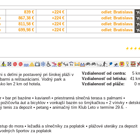
839 €
+224 €
odlet: Bratislava
e
867,38 €
+224 €
odlet: Bratislava
e
811,58 €
+224 €
odlet: Bratislava
e
699,98 €
+224 €
odlet: Bratislava
Vzdialenosť od centra:
5 k
s deťmi je postavený pri širokej pláži v
Vzdialenosť od letiska:
41 k
barmi a reštauráciami. Vodný park a
sko len 2 km od hotela.
Vzdialenosť od pláže:
0 
r • bar pri bazéne • kaviareň • priestranná slnečná terasa s palmami •
 • požičovňa áut a bicyklov • vonkajší bazén so šmýkačkou • 2 vírivky • detsk
lný tenis za depozit • petang • animačný tím Klub Leto v termíne 29.6. -
tup do mora • ležadlá a slnečníky za poplatok • plážové uteráky za depozit
vodných športov za poplatok