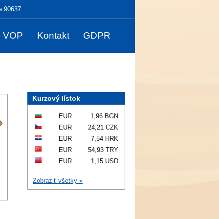
a 90637
VOP
Kontakt
GDPR
Kurzový lístok
EUR
1,96 BGN
EUR
24,21 CZK
EUR
7,54 HRK
EUR
54,93 TRY
EUR
1,15 USD
Zobraziť všetky »