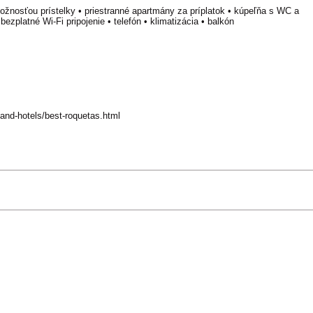
ožnosťou prístelky • priestranné apartmány za príplatok • kúpeľňa s WC a
bezplatné Wi-Fi pripojenie • telefón • klimatizácia • balkón
-and-hotels/best-roquetas.html