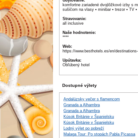
Ubytovanie:
komfortne zariadené dvojlôžkové izby s m
sušičom na vlasy • minibar • trezor • TV • 
Stravovanie:
all inclusive
Naše hodnotenie:
****
Web:
https://www.besthotels.es/en/destinations
Upútavka:
Obľúbený hotel
Dostupné výlety
Andalúzsky večer s flamencom
Granada a Alhambra
Granada a Alhambra
Kúsok Británie v Španielsku
Kúsok Británie v Španielsku
Lodný výlet po pobreží
Malaga Tour: Po stopách Pabla Picassa