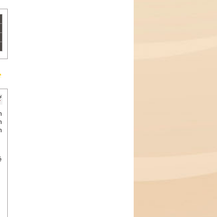
m
m
m
é