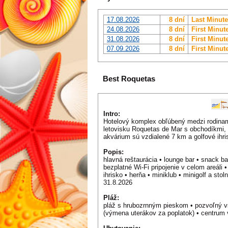
17.08.2026
8 dní
Last Minute
24.08.2026
8 dní
First Minut
31.08.2026
8 dní
First Minut
07.09.2026
8 dní
First Minut
Best Roquetas
Intro:
Hotelový komplex obľúbený medzi rodinami 
letovisku Roquetas de Mar s obchodíkmi, 
akvárium sú vzdialené 7 km a golfové ihri
Popis:
hlavná reštaurácia • lounge bar • snack ba
bezplatné Wi-Fi pripojenie v celom areáli
ihrisko • herňa • miniklub • minigolf a sto
31.8.2026
Pláž:
pláž s hrubozrnným pieskom • pozvoľný vs
(výmena uterákov za poplatok) • centrum 