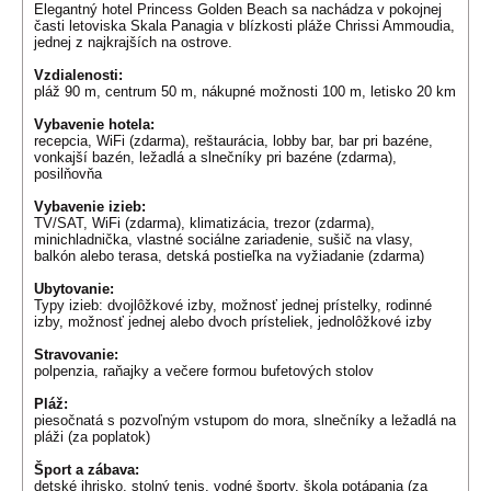
Elegantný hotel Princess Golden Beach sa nachádza v pokojnej
časti letoviska Skala Panagia v blízkosti pláže Chrissi Ammoudia,
jednej z najkrajších na ostrove.
Vzdialenosti:
pláž 90 m, centrum 50 m, nákupné možnosti 100 m, letisko 20 km
Vybavenie hotela:
recepcia, WiFi (zdarma), reštaurácia, lobby bar, bar pri bazéne,
vonkajší bazén, ležadlá a slnečníky pri bazéne (zdarma),
posilňovňa
Vybavenie izieb:
TV/SAT, WiFi (zdarma), klimatizácia, trezor (zdarma),
minichladnička, vlastné sociálne zariadenie, sušič na vlasy,
balkón alebo terasa, detská postieľka na vyžiadanie (zdarma)
Ubytovanie:
Typy izieb: dvojlôžkové izby, možnosť jednej prístelky, rodinné
izby, možnosť jednej alebo dvoch prísteliek, jednolôžkové izby
Stravovanie:
polpenzia, raňajky a večere formou bufetových stolov
Pláž:
piesočnatá s pozvoľným vstupom do mora, slnečníky a ležadlá na
pláži (za poplatok)
Šport a zábava:
detské ihrisko, stolný tenis, vodné športy, škola potápania (za