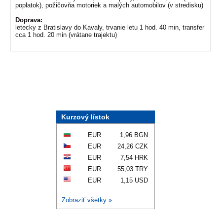
poplatok), požičovňa motoriek a malých automobilov (v stredisku)
Doprava:
letecky z Bratislavy do Kavaly, trvanie letu 1 hod. 40 min, transfer
cca 1 hod. 20 min (vrátane trajektu)
Kurzový lístok
EUR
1,96 BGN
EUR
24,26 CZK
EUR
7,54 HRK
EUR
55,03 TRY
EUR
1,15 USD
Zobraziť všetky »