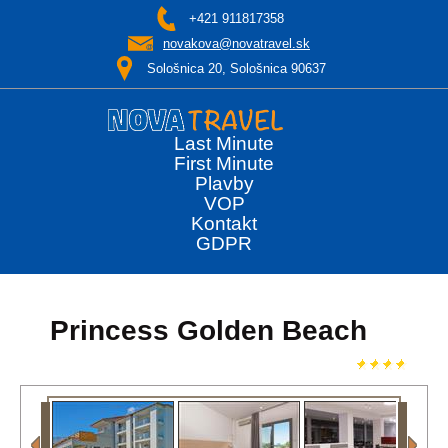
+421 911817358
novakova@novatravel.sk
Sološnica 20, Sološnica 90637
Last Minute
First Minute
Plavby
VOP
Kontakt
GDPR
Princess Golden Beach