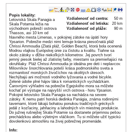
Popis lokality:
Vzdialenosť od centra:
50 m
Letoviská Skala Panagia a
Vzdialenosť od letiska:
20 km
Skala Potamia ležia na
východnom pobreží ostrova
Vzdialenosť od pláže:
90 m
Thassos, asi 10 km od
hlavného mesta Limenas, v pokojnej zátoke na úpätí hory
Ypsarion. Pobrežie medzi nimi lemuje krásna piesočnatá pláž
Chrissi Ammoudia (Zlatá pláž, Golden Beach), ktorá bola ocenená
Modrou vlajkou Európskej únie za čistotu a kvalitu. Tiahne sa
okolo zátoky v dĺžke niekoľkých kilometrov. Jej povrch tvorí
jemný piesok bielej až zlatistej farby, miestami sa premieňajúci na
okruhliaky. Pláž Chrissi Ammoudia je ideálna pre deti i neplavcov.
Milovníkov šnorchlovania poteší krása podmorského sveta a
rozmanitosť morských živočíchov na okolitých útesoch.
Nechýbajú ani možnosti vodného lyžovania a vodné bicykle.
Zelené údolie plné hájov láka k romantických vychádzkam.
Čarovnými výhľadmi na pobrežie Egejského mora sa môžete
kochať pri výstupe na najvyšší vrch ostrova - horu Ypsarion.
Pokojné letovisko Skala Panagia sa nachádza na severe
zátoky. K nemu patrí horská dedinka Panágia, známa rodinnými
tavernami, ktoré lákajú bohatou ponukou tradičných gréckych
jedál z kozľaciny, jahňaciny a lahodných vín miestnej produkcie.
Do južnej rušnejšej Skala Potamie sa dostanete príjemnou pešou
prechádzkou alebo výletným vláčikom. Tu si môžete užiť typickú
dovolenkovú atmosféru na živej pobrežnej promenáde.
Info: