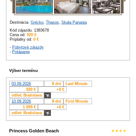
Destinácia:
Grécko
,
Thasos
,
Skala Panagia
Kód zájazdu: 1383678
Cena od:
920 €
Príplatky od:
0 €
-
Pobytové zájazdy
-
Potápanie
Výber termínu
03.09.2026
8 dní
Last Minute
920 €
+0 €
odlet: Bratislava
10.09.2026
8 dní
First Minute
1 099 €
+0 €
odlet: Bratislava
Princess Golden Beach