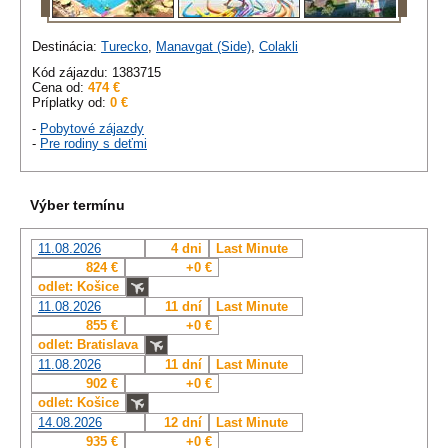
Destinácia:
Turecko
,
Manavgat (Side)
,
Colakli
Kód zájazdu: 1383715
Cena od:
474 €
Príplatky od:
0 €
-
Pobytové zájazdy
-
Pre rodiny s deťmi
Výber termínu
11.08.2026
4 dni
Last Minute
824 €
+0 €
odlet: Košice
11.08.2026
11 dní
Last Minute
855 €
+0 €
odlet: Bratislava
11.08.2026
11 dní
Last Minute
902 €
+0 €
odlet: Košice
14.08.2026
12 dní
Last Minute
935 €
+0 €