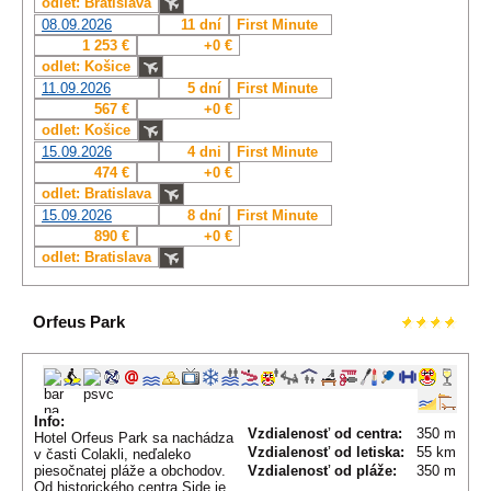
odlet: Bratislava
08.09.2026
11 dní
First Minute
1 253 €
+0 €
odlet: Košice
11.09.2026
5 dní
First Minute
567 €
+0 €
odlet: Košice
15.09.2026
4 dni
First Minute
474 €
+0 €
odlet: Bratislava
15.09.2026
8 dní
First Minute
890 €
+0 €
odlet: Bratislava
Orfeus Park
Info:
Vzdialenosť od centra:
350 m
Hotel Orfeus Park sa nachádza
Vzdialenosť od letiska:
55 km
v časti Colakli, neďaleko
piesočnatej pláže a obchodov.
Vzdialenosť od pláže:
350 m
Od historického centra Side je