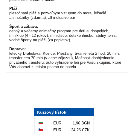
Pláž:
piesočnatá pláž s pozvoľným vstupom do mora, ležadlá
a slnečníky (zdarma), all inclusive bar
Šport a zábava:
denný a večerný animačný program pre deti aj dospelých,
miniklub (4 - 12 rokov), minidisco, detské ihrisko, stolný tenis,
vodné športy na pláži (za poplatok)
Doprava:
letecky Bratislava, Košice, Piešťany, trvanie letu 2 hod. 20 min,
transfer cca 70 min (v cene zájazdu), Možnosť doobjednania
privátneho transferu: auto vyhradené len pre Vašu skupinu, ktoré
Vás dopraví z letiska priamo do hotela.
Kurzový lístok
EUR
1,96 BGN
EUR
24,26 CZK