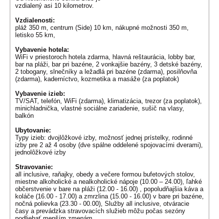
vzdialený asi 10 kilometrov.
Vzdialenosti:
pláž 350 m, centrum (Side) 10 km, nákupné možnosti 350 m,
letisko 55 km,
Vybavenie hotela:
WiFi v priestoroch hotela zdarma, hlavná reštaurácia, lobby bar,
bar na pláži, bar pri bazéne, 2 vonkajšie bazény, 3 detské bazény,
2 tobogany, slnečníky a ležadlá pri bazéne (zdarma), posilňovňa
(zdarma), kaderníctvo, kozmetika a masáže (za poplatok)
Vybavenie izieb:
TV/SAT, telefón, WiFi (zdarma), klimatizácia, trezor (za poplatok),
minichladnička, vlastné sociálne zariadenie, sušič na vlasy,
balkón
Ubytovanie:
Typy izieb: dvojlôžkové izby, možnosť jednej prístelky, rodinné
izby pre 2 až 4 osoby (dve spálne oddelené spojovacími dverami),
jednolôžkové izby
Stravovanie:
all inclusive, raňajky, obedy a večere formou bufetových stolov,
miestne alkoholické a nealkoholické nápoje (10.00 – 24.00), ľahké
občerstvenie v bare na pláži (12.00 - 16.00) , popoludňajšia káva a
koláče (16.00 - 17.00) a zmrzlina (15.00 - 16.00) v bare pri bazéne,
nočná polievka (23.30 - 00.00), Služby all inclusive, otváracie
časy a prevádzka stravovacích služieb môžu počas sezóny
podliehať menším zmenám.