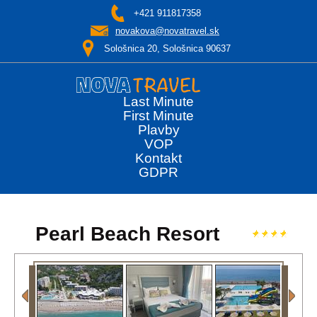
+421 911817358
novakova@novatravel.sk
Sološnica 20, Sološnica 90637
Last Minute
First Minute
Plavby
VOP
Kontakt
GDPR
Pearl Beach Resort