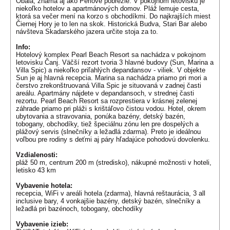
Obala, známa aj ako Perlové pobrežie. V pokojnom letovisku je
niekoľko hotelov a apartmánových domov. Pláž lemuje cesta,
ktorá sa večer mení na korzo s obchodíkmi. Do najkrajších miest
Čiernej Hory je to len na skok. Historická Budva, Stari Bar alebo
návšteva Skadarského jazera určite stoja za to.
Info:
Hotelový komplex Pearl Beach Resort sa nachádza v pokojnom
letovisku Čanj. Väčší rezort tvoria 3 hlavné budovy (Sun, Marina a
Villa Spic) a niekoľko priľahlých depandansov - viliek. V objekte
Sun je aj hlavná recepcia. Marina sa nachádza priamo pri mori a
čerstvo zrekonštruovaná Villa Spic je situovaná v zadnej časti
areálu. Apartmány nájdete v depandansoch, v strednej časti
rezortu. Pearl Beach Resort sa rozprestiera v krásnej zelenej
záhrade priamo pri pláži s krištáľovo čistou vodou. Hotel, okrem
ubytovania a stravovania, ponúka bazény, detský bazén,
tobogany, obchodíky, tiež špeciálnu zónu len pre dospelých a
plážový servis (slnečníky a ležadlá zdarma). Preto je ideálnou
voľbou pre rodiny s deťmi aj páry hľadajúce pohodovú dovolenku.
Vzdialenosti:
pláž 50 m, centrum 200 m (stredisko), nákupné možnosti v hoteli,
letisko 43 km
Vybavenie hotela:
recepcia, WiFi v areáli hotela (zdarma), hlavná reštaurácia, 3 all
inclusive bary, 4 vonkajšie bazény, detský bazén, slnečníky a
ležadlá pri bazénoch, tobogany, obchodíky
Vybavenie izieb: