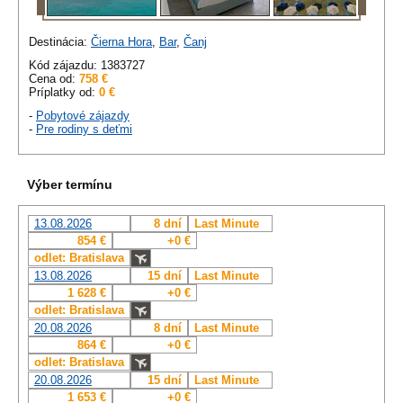
Destinácia:
Čierna Hora
,
Bar
,
Čanj
Kód zájazdu: 1383727
Cena od:
758 €
Príplatky od:
0 €
-
Pobytové zájazdy
-
Pre rodiny s deťmi
Výber termínu
13.08.2026
8 dní
Last Minute
854 €
+0 €
odlet: Bratislava
13.08.2026
15 dní
Last Minute
1 628 €
+0 €
odlet: Bratislava
20.08.2026
8 dní
Last Minute
864 €
+0 €
odlet: Bratislava
20.08.2026
15 dní
Last Minute
1 653 €
+0 €