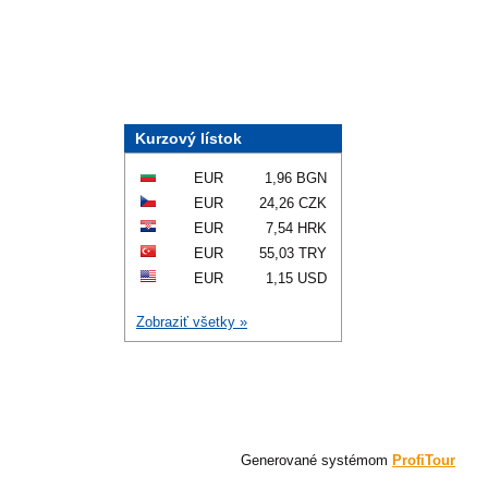
Kurzový lístok
EUR
1,96 BGN
EUR
24,26 CZK
EUR
7,54 HRK
EUR
55,03 TRY
EUR
1,15 USD
Zobraziť všetky »
Generované systémom
ProfiTour