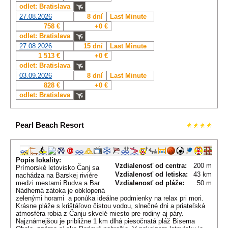
odlet: Bratislava
27.08.2026
8 dní
Last Minute
758 €
+0 €
odlet: Bratislava
27.08.2026
15 dní
Last Minute
1 513 €
+0 €
odlet: Bratislava
03.09.2026
8 dní
Last Minute
828 €
+0 €
odlet: Bratislava
Pearl Beach Resort
Popis lokality:
Vzdialenosť od centra:
200 m
Prímorské letovisko Čanj sa
Vzdialenosť od letiska:
43 km
nachádza na Barskej riviére
medzi mestami Budva a Bar.
Vzdialenosť od pláže:
50 m
Nádherná zátoka je obklopená
zelenými horami a ponúka ideálne podmienky na relax pri mori.
Krásne pláže s krištáľovo čistou vodou, slnečné dni a priateľská
atmosféra robia z Čanju skvelé miesto pre rodiny aj páry.
Najznámejšou je približne 1 km dlhá piesočnatá pláž Biserna