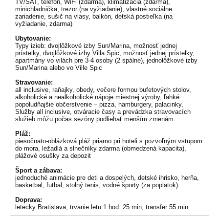
TV/SAT, telefón, WiFi (zdarma), klimatizácia (zdarma),
minichladnička, trezor (na vyžiadanie), vlastné sociálne
zariadenie, sušič na vlasy, balkón, detská postieľka (na
vyžiadanie, zdarma)
Ubytovanie:
Typy izieb: dvojlôžkové izby Sun/Marina, možnosť jednej
prístelky, dvojlôžkové izby Villa Spic, možnosť jednej prístelky,
apartmány vo vilách pre 3-4 osoby (2 spálne), jednolôžkové izby
Sun/Marina alebo vo Ville Spic
Stravovanie:
all inclusive, raňajky, obedy, večere formou bufetových stolov,
alkoholické a nealkoholické nápoje miestnej výroby, ľahké
popoludňajšie občerstvenie – pizza, hamburgery, palacinky,
Služby all inclusive, otváracie časy a prevádzka stravovacích
služieb môžu počas sezóny podliehať menším zmenám.
Pláž:
piesočnato-oblázková pláž priamo pri hoteli s pozvoľným vstupom
do mora, ležadlá a slnečníky zdarma (obmedzená kapacita),
plážové osušky za depozit
Šport a zábava:
jednoduché animácie pre deti a dospelých, detské ihrisko, herňa,
basketbal, futbal, stolný tenis, vodné športy (za poplatok)
Doprava:
letecky Bratislava, trvanie letu 1 hod. 25 min, transfer 55 min