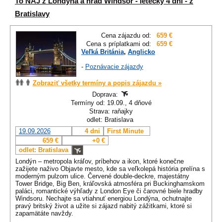
To NAJ z Londýna a hrad Windsor - letecky 4 dni - z
Bratislavy
Cena zájazdu od:
659 €
Cena s príplatkami od:
659 €
Veľká Británia
,
Anglicko
-
Poznávacie zájazdy
Zobraziť všetky termíny a popis zájazdu »
Doprava:
Termíny od: 19.09., 4 dňové
Strava: raňajky
odlet: Bratislava
19.09.2026
4 dni
First Minute
659 €
+0 €
odlet: Bratislava
Londýn – metropola kráľov, príbehov a ikon, ktoré konečne
zažijete naživo Objavte mesto, kde sa veľkolepá história prelína s
moderným pulzom ulice. Červené double-deckre, majestátny
Tower Bridge, Big Ben, kráľovská atmosféra pri Buckinghamskom
paláci, romantické výhľady z London Eye či čarovné biele hradby
Windsoru. Nechajte sa vtiahnuť energiou Londýna, ochutnajte
pravý britský život a užite si zájazd nabitý zážitkami, ktoré si
zapamätáte navždy.