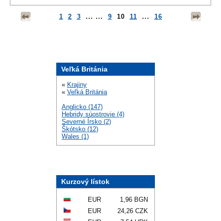
1
2
3
... ...
9
10
11
...
16
Veľká Británia
«
Krajiny
«
Veľká Británia
Anglicko (147)
Hebridy súostrovie (4)
Severné Írsko (2)
Škótsko (12)
Wales (1)
Kurzový lístok
EUR
1,96 BGN
EUR
24,26 CZK