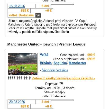
odlet: Bratislava
15.08.2026
3 dni
699 €
+0 €
odlet: Bratislava
Užite si majstra Anglicka Arsenal proti víťazovi FA Cupu
Manchestru City v súboji o prvú trofej na vypredanom Principal
Stadium v Cardiffe. Budete mať príležitosť vidieť v akcii všetky
hviezdy a pocítiť eufóriu zápasového diania.
Manchester United - Ipswich | Premier League
Veľká
Cena zájazdu od:
699 €
Cena s príplatkami od:
699 €
Británia
,
Anglicko
,
Manchester
-
Športové podujatia
Zobraziť všetky termíny a popis zájazdu »
Doprava:
Termíny od: 29.08., 3 dňové
Strava: raňajky
odlet: Bratislava
29.08.2026
3 dni
699 €
+0 €