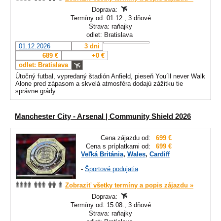
Doprava:
Termíny od: 01.12., 3 dňové
Strava: raňajky
odlet: Bratislava
01.12.2026
3 dni
689 €
+0 €
odlet: Bratislava
Útočný futbal, vypredaný štadión Anfield, pieseň You´ll never Walk
Alone pred zápasom a skvelá atmosféra dodajú zážitku tie
správne grády.
Manchester City - Arsenal | Community Shield 2026
Cena zájazdu od:
699 €
Cena s príplatkami od:
699 €
Veľká Británia
,
Wales
,
Cardiff
-
Športové podujatia
Zobraziť všetky termíny a popis zájazdu »
Doprava:
Termíny od: 15.08., 3 dňové
Strava: raňajky