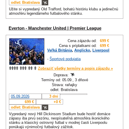
odlet: Bratislava
Užite si vypredaný Old Trafford, bohatú históriu klubu a jedinečnú
atmosféru legendárneho futbalového stánku.
Everton - Manchester United | Premier League
Cena zájazdu od:
699 €
Cena s príplatkami od:
699 €
Veľká Británia
,
Anglicko
,
Liverpool
-
Športové podujatia
Zobraziť všetky termíny a popis zájazdu »
Doprava:
Termíny od: 05.09., 3 dňové
Strava: raňajky
odlet: Bratislava
05.09.2026
3 dni
699 €
+0 €
odlet: Bratislava
Vypredaný nový Hill Dickinsom Stadium
bude hostiť domáce
zápasy iba prvú sezónu, neopísateľná atmosféra ikonického
stánku a klasický ostrovný futbal v modrej časti Liverpoolu
ponúkajú výnimočný futbalový zážitok.