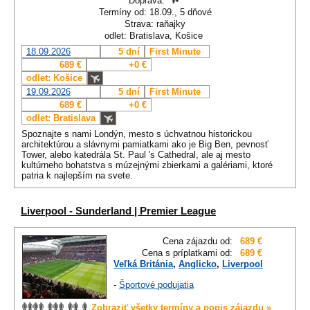
Doprava:
Termíny od: 18.09., 5 dňové
Strava: raňajky
odlet: Bratislava, Košice
18.09.2026
5 dní
First Minute
689 €
+0 €
odlet: Košice
19.09.2026
5 dní
First Minute
689 €
+0 €
odlet: Bratislava
Spoznajte s nami Londýn, mesto s úchvatnou historickou
architektúrou a slávnymi pamiatkami ako je Big Ben, pevnosť
Tower, alebo katedrála St. Paul 's Cathedral, ale aj mesto
kultúrneho bohatstva s múzejnými zbierkami a galériami, ktoré
patria k najlepším na svete.
Liverpool - Sunderland | Premier League
Cena zájazdu od:
689 €
Cena s príplatkami od:
689 €
Veľká Británia
,
Anglicko
,
Liverpool
-
Športové podujatia
Zobraziť všetky termíny a popis zájazdu »