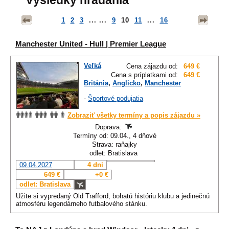
Výsledky hľadania
1
2
3
... ...
9
10
11
...
16
Manchester United - Hull | Premier League
Veľká
Cena zájazdu od:
649 €
Cena s príplatkami od:
649 €
Británia
,
Anglicko
,
Manchester
-
Športové podujatia
Zobraziť všetky termíny a popis zájazdu »
Doprava:
Termíny od: 09.04., 4 dňové
Strava: raňajky
odlet: Bratislava
09.04.2027
4 dni
649 €
+0 €
odlet: Bratislava
Užite si vypredaný Old Trafford, bohatú históriu klubu a jedinečnú
atmosféru legendárneho futbalového stánku.