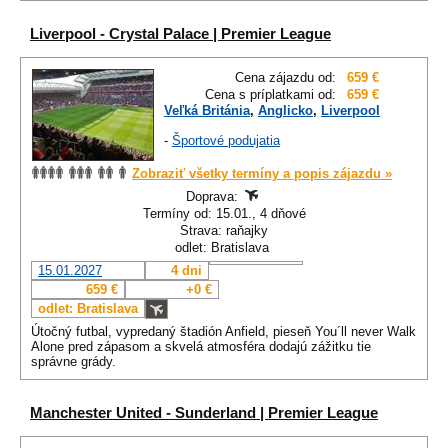
Liverpool - Crystal Palace | Premier League
Cena zájazdu od:
659 €
Cena s príplatkami od:
659 €
Veľká Británia
,
Anglicko
,
Liverpool
-
Športové podujatia
Zobraziť všetky termíny a popis zájazdu »
Doprava:
Termíny od: 15.01., 4 dňové
Strava: raňajky
odlet: Bratislava
15.01.2027
4 dni
659 €
+0 €
odlet: Bratislava
Útočný futbal, vypredaný štadión Anfield, pieseň You´ll never Walk
Alone pred zápasom a skvelá atmosféra dodajú zážitku tie
správne grády.
Manchester United - Sunderland | Premier League