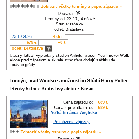
Zobraziť všetky termíny a popis zájazdu »
Doprava:
Termíny od: 23.10., 4 dňové
Strava: raňajky
odlet: Bratislava
23.10.2026
4 dni
679 €
+0 €
odlet: Bratislava
Útočný futbal, vypredaný štadión Anfield, pieseň You´ll never Walk
Alone pred zápasom a skvelá atmosféra dodajú zážitku tie
správne grády.
Londýn, hrad Windso s možnosťou Štúdií Harry Potter -
letecky 5 dní z Bratislavy alebo z Košíc
Cena zájazdu od:
689 €
Cena s príplatkami od:
689 €
Veľká Británia
,
Anglicko
-
Poznávacie zájazdy
Zobraziť všetky termíny a popis zájazdu »