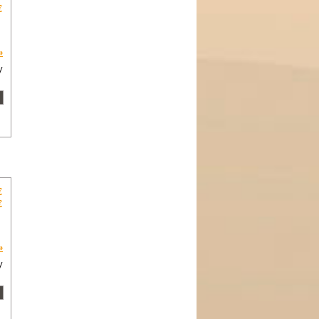
€
»
y
€
€
»
y