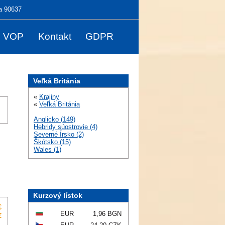
a 90637
VOP
Kontakt
GDPR
Veľká Británia
«
Krajiny
«
Veľká Británia
Anglicko (149)
Hebridy súostrovie (4)
Severné Írsko (2)
Škótsko (15)
Wales (1)
Kurzový lístok
€
EUR
1,96 BGN
€