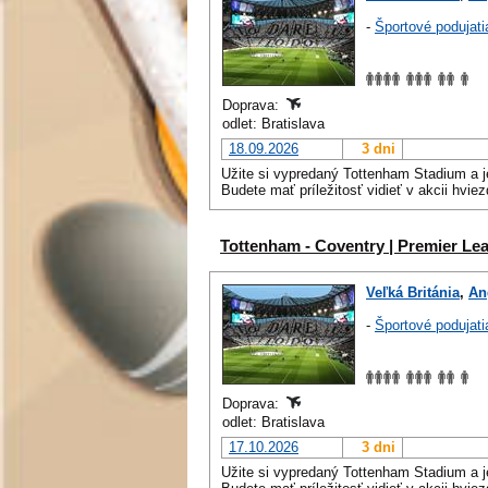
-
Športové podujati
Doprava:
odlet: Bratislava
18.09.2026
3 dni
Užite si vypredaný Tottenham Stadium
a 
Budete mať príležitosť vidieť v akcii hvie
Tottenham - Coventry | Premier Le
Veľká Británia
,
An
-
Športové podujati
Doprava:
odlet: Bratislava
17.10.2026
3 dni
Užite si vypredaný Tottenham Stadium
a 