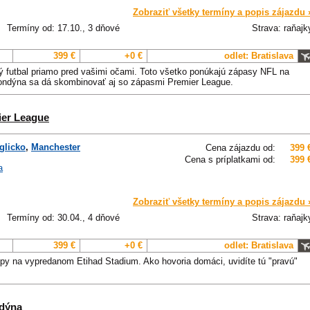
Zobraziť všetky termíny a popis zájazdu 
Termíny od: 17.10., 3 dňové
Strava: raňajk
399 €
+0 €
odlet: Bratislava
ý futbal priamo pred vašimi očami. Toto všetko ponúkajú zápasy NFL na
ondýna sa dá skombinovať aj so zápasmi Premier League.
ier League
glicko
,
Manchester
Cena zájazdu od:
399 
Cena s príplatkami od:
399 
a
Zobraziť všetky termíny a popis zájazdu 
Termíny od: 30.04., 4 dňové
Strava: raňajk
399 €
+0 €
odlet: Bratislava
ópy na vypredanom Etihad Stadium. Ako hovoria domáci, uvidíte tú "pravú"
ndýna