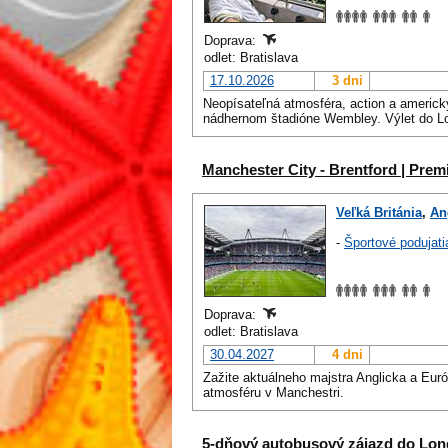
Doprava:
odlet: Bratislava
17.10.2026
3 dni
Neopísateľná atmosféra, action a americk
nádhernom štadióne Wembley. Výlet do L
Manchester City - Brentford | Prem
Veľká Británia
,
An
-
Športové podujati
Doprava:
odlet: Bratislava
30.04.2027
4 dni
Zažite aktuálneho majstra Anglicka a Eur
atmosféru v Manchestri.
5-dňový autobusový zájazd do Lo