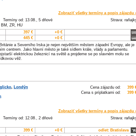
Zobraziť všetky termíny a popis zájazdu 
Termíny od: 13.08., 5 dňové
Strava: raňajk
, BM, ZR, HU
397 €
+0 €
445 €
+0 €
Británie a Severního Irska je nejen největším městem západní Evropy, ale je
rním centrem. Jako hlavní město je také sídlem krále, vlády a parlamentu.
jstarší elektrickou železnicí na světě a projdeme se po slavném molu se
ídkovou věž.
glicko
,
Londýn
Cena zájazdu od:
399 
Cena s príplatkami od:
399 
a
Zobraziť všetky termíny a popis zájazdu 
Termíny od: 12.08., 2 dňové
Strava: raňajk
399 €
+0 €
odlet: Bratislava