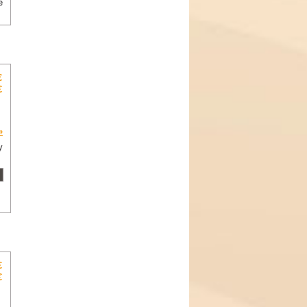
e
€
€
»
y
€
€