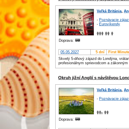
Veľká Británia
,
An
-
Poznávacie zájaz
-
Eurovíkendy
Doprava:
05.05.2027
5 dní
First Minut
Skvelý 5-dňový zájazd do Londýna, vrátan
profesionálnym sprievodcom a zákonným 
Okruh jižní Anglií s návštěvou Lon
Veľká Británia
,
An
-
Poznávacie zájaz
Doprava: