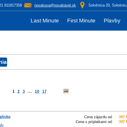
21 911817358
novakova@novatravel.sk
Sološnica 20, Sološnic
Last Minute
First Minute
Plavby
1
2
3
...
10
17
glicko
Cena zájazdu od:
397 
Cena s príplatkami od:
397 
dy