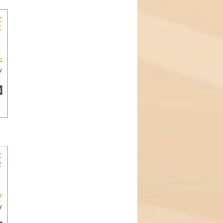
€
€
»
y
€
€
»
y