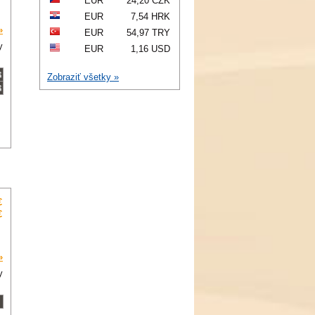
EUR
24,20 CZK
EUR
7,54 HRK
»
EUR
54,97 TRY
y
EUR
1,16 USD
Zobraziť všetky »
€
€
»
y