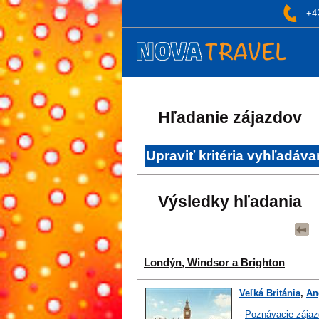
+4
Hľadanie zájazdov
Výsledky hľadania
Londýn, Windsor a Brighton
Veľká Británia
,
An
-
Poznávacie zájaz