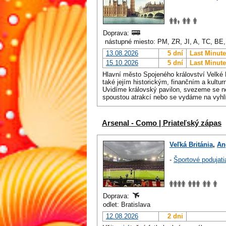
Doprava:
nástupné miesto: PM, ZR, JI, A, TC, BE
13.08.2026
5 dní
Last Minute
15.10.2026
5 dní
Last Minute
Hlavní město Spojeného království Velké 
také jejím historickým, finančním a kultu
Uvidíme královský pavilon, svezeme se ne
spoustou atrakcí nebo se vydáme na vyhl
Arsenal - Como | Priateľský zápas
Veľká Británia
,
An
-
Športové podujati
Doprava:
odlet: Bratislava
12.08.2026
2 dni