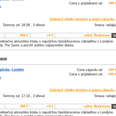
Cena s príplatkami od:
449 
a
Zobraziť všetky termíny a popis zájazdu 
Termíny od: 18.09., 3 dňové
Strava: raňajk
449 €
+0 €
odlet: Bratislava
jedinečnú atmosféru klubu s najväčšou fanúšikovskou základňou v Londýne.
zdy The Spurs a pocítiť eufóriu zápasového diania.
ague
glicko
,
Londýn
Cena zájazdu od:
449 
Cena s príplatkami od:
449 
a
Zobraziť všetky termíny a popis zájazdu 
Termíny od: 17.10., 3 dňové
Strava: raňajk
449 €
+0 €
odlet: Bratislava
jedinečnú atmosféru klubu s najväčšou fanúšikovskou základňou v Londýne.