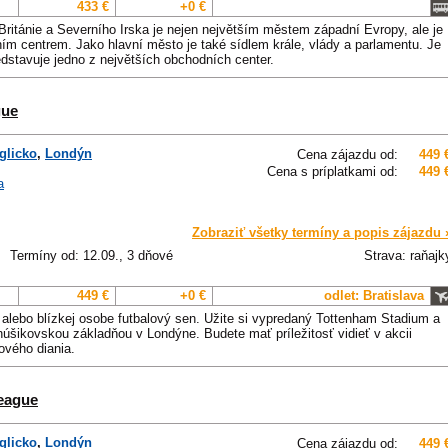
433 €
+0 €
Británie a Severního Irska je nejen největším městem západní Evropy, ale je
rním centrem. Jako hlavní město je také sídlem krále, vlády a parlamentu. Je
edstavuje jedno z největších obchodních center.
gue
glicko
,
Londýn
Cena zájazdu od:
449 
Cena s príplatkami od:
449 
a
Zobraziť všetky termíny a popis zájazdu 
Termíny od: 12.09., 3 dňové
Strava: raňajk
449 €
+0 €
odlet: Bratislava
alebo blízkej osobe futbalový sen. Užite si vypredaný Tottenham Stadium a
úšikovskou základňou v Londýne. Budete mať príležitosť vidieť v akcii
ového diania.
League
glicko
,
Londýn
Cena zájazdu od:
449 