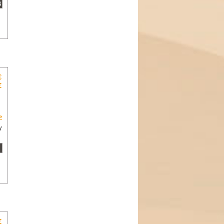
€
€
»
y
€