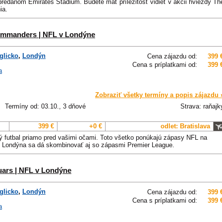
ypredanom Emirates Stadium. Budete mať príležitosť vidieť v akcii hviezdy Th
ia.
Commanders | NFL v Londýne
glicko
,
Londýn
Cena zájazdu od:
399 
Cena s príplatkami od:
399 
a
Zobraziť všetky termíny a popis zájazdu 
Termíny od: 03.10., 3 dňové
Strava: raňajk
399 €
+0 €
odlet: Bratislava
ý futbal priamo pred vašimi očami. Toto všetko ponúkajú zápasy NFL na
o Londýna sa dá skombinovať aj so zápasmi Premier League.
uars | NFL v Londýne
glicko
,
Londýn
Cena zájazdu od:
399 
Cena s príplatkami od:
399 
a