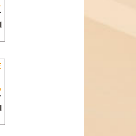
»
y
€
€
»
y