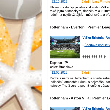
22.10.2026
5 dní
Last Minute
Hlavní město Spojeného království Velké 
také jejím historickým, finančním a kultu
jedním z nejdůležitějších měst světa a př
Tottenham - Everton | Premier Lea
Veľká Británia
,
An
-
Športové podujati
Doprava:
odlet: Bratislava
12.09.2026
3 dni
Poďte s nami na Tottenham a splňte sebe 
jedinečnú atmosféru klubu s najväčšou fan
hviezdy The Spurs a pocítiť eufóriu zápas
Tottenham - Aston Villa | Premier 
Veľká Británia
,
An