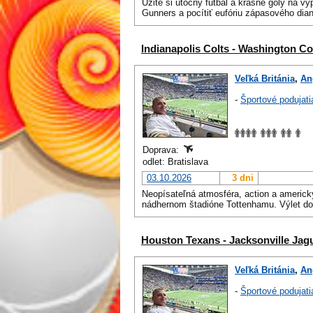
Užite si útočný futbal a krásne góly na v
Gunners a pocítiť eufóriu zápasového dian
Indianapolis Colts - Washington 
Veľká Británia
,
An
-
Športové podujati
Doprava:
odlet: Bratislava
03.10.2026
3 dni
Neopísateľná atmosféra, action a americk
nádhernom štadióne Tottenhamu. Výlet d
Houston Texans - Jacksonville Jag
Veľká Británia
,
An
-
Športové podujati