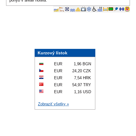
pohyb v areáli hotela.
Kurzový lístok
EUR
1,96 BGN
EUR
24,20 CZK
EUR
7,54 HRK
EUR
54,97 TRY
EUR
1,16 USD
Zobraziť všetky »