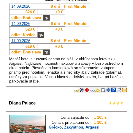
14.09.2026
8 dní
First Minute
624 €
+0 €
odlet: Bratislava
14.09.2026
8 dní
First Minute
623 €
+0 €
odlet: Košice
17.09.2026
8 dní
First Minute
619 €
+0 €
odlet: Bratislava
Menší hotel situovaný priamo na pláži v obľúbenom letovisku
Argassi. Najbližšie možnosti nákupov a zábavy v bezprostrednom
okolí hotela. Piesočnato-kamienková so súkromným vstupom
priamo pred hotelom, lehátka a slnečníky iba v záhrade (zdarma),
osušky za poplatok. Vonku hlavný a detský bazén, bar pri bazéne,
parkovacie státie.
Diana Palace
Cena zájazdu od:
1 105 €
Cena s príplatkami od:
1 105 €
Grécko
,
Zakynthos
,
Argassi