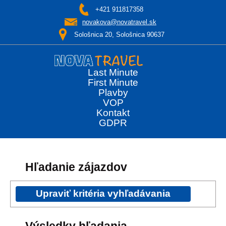
+421 911817358
novakova@novatravel.sk
Sološnica 20, Sološnica 90637
Last Minute
First Minute
Plavby
VOP
Kontakt
GDPR
Hľadanie zájazdov