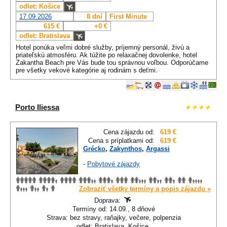
odlet: Košice
17.09.2026
8 dní
First Minute
615 €
+0 €
odlet: Bratislava
Hotel ponúka veľmi dobré služby, príjemný personál, živú a
priateľskú atmosféru. Ak túžite po relaxačnej dovolenke, hotel
Zakantha Beach pre Vás bude tou správnou voľbou. Odporúčame
pre všetky vekové kategórie aj rodinám s deťmi.
Porto Iliessa
Cena zájazdu od:
619 €
Cena s príplatkami od:
619 €
Grécko
,
Zakynthos
,
Argassi
-
Pobytové zájazdy
Zobraziť všetky termíny a popis zájazdu »
Doprava:
Termíny od: 14.09., 8 dňové
Strava: bez stravy, raňajky, večere, polpenzia
odlet: Bratislava, Košice