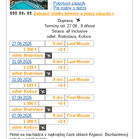
-
Pobytové zájazdy
-
Pre rodiny s deťmi
Zobraziť všetky termíny a popis zájazdu »
Doprava:
Termíny od: 27.08., 8 dňové
Strava: all Inclusive
odlet: Bratislava, Košice
27.08.2026
8 dní
Last Minute
1 358 €
+0 €
odlet: Bratislava
31.08.2026
8 dní
Last Minute
1 139 €
+0 €
odlet: Bratislava
31.08.2026
8 dní
Last Minute
1 193 €
+0 €
odlet: Košice
07.09.2026
8 dní
First Minute
1 300 €
+0 €
odlet: Bratislava
07.09.2026
8 dní
First Minute
1 300 €
+0 €
odlet: Košice
Hotel sa nachádza v najkrajšej časti oblasti Argassi. Bezbariérový