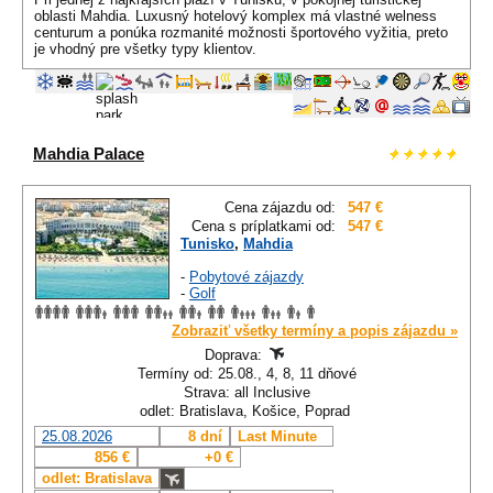
oblasti Mahdia. Luxusný hotelový komplex má vlastné welness
centurum a ponúka rozmanité možnosti športového vyžitia, preto
je vhodný pre všetky typy klientov.
Mahdia Palace
Cena zájazdu od:
547 €
Cena s príplatkami od:
547 €
Tunisko
,
Mahdia
-
Pobytové zájazdy
-
Golf
Zobraziť všetky termíny a popis zájazdu »
Doprava:
Termíny od: 25.08., 4, 8, 11 dňové
Strava: all Inclusive
odlet: Bratislava, Košice, Poprad
25.08.2026
8 dní
Last Minute
856 €
+0 €
odlet: Bratislava