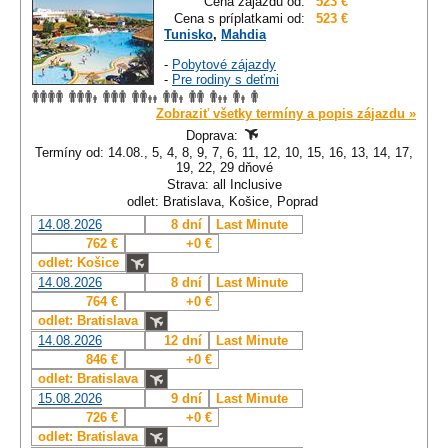
Cena zájazdu od:
523 €
Cena s príplatkami od:
523 €
Tunisko
,
Mahdia
-
Pobytové zájazdy
-
Pre rodiny s deťmi
Zobraziť všetky termíny a popis zájazdu »
Doprava:
Termíny od: 14.08., 5, 4, 8, 9, 7, 6, 11, 12, 10, 15, 16, 13, 14, 17,
19, 22, 29 dňové
Strava: all Inclusive
odlet: Bratislava, Košice, Poprad
14.08.2026
8 dní
Last Minute
762 €
+0 €
odlet: Košice
14.08.2026
8 dní
Last Minute
764 €
+0 €
odlet: Bratislava
14.08.2026
12 dní
Last Minute
846 €
+0 €
odlet: Bratislava
15.08.2026
9 dní
Last Minute
726 €
+0 €
odlet: Bratislava