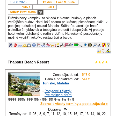
15.08.2026
12 dní
Last Minute
946 €
+0 €
odlet: Bratislava
Prázdninový komplex sa skladá z hlavnej budovy a piatich
vedľajších budov. Hotel leží priamo pri krásnej piesočnatej pláži, v
pokojnej turistickej oblasti Mahdia. Súčasťou areálu je hneď
niekoľko šmykľaviek a tobogánu pre deti i dospelých. Aj preto je
hotel veľmi obľúbený u rodín s deťmi. Na večerné posedenie je
možné využiť niekoľko reštaurácií a barov.
Thapsus Beach Resort
Cena zájazdu od:
547 €
Cena s príplatkami od:
547 €
Tunisko
,
Mahdia
-
Pobytové zájazdy
-
Pre rodiny s deťmi
Zobraziť všetky termíny a popis zájazdu »
Doprava:
Termíny od: 11.08., 8, 9, 7, 11, 12, 10, 15, 16, 17, 13, 14, 19, 22,