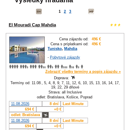
Výsledky hľadania
1
2
3
El Mouradi Cap Mahdia
Cena zájazdu od:
496 €
Cena s príplatkami od:
496 €
Tunisko
,
Mahdia
-
Pobytové zájazdy
Zobraziť všetky termíny a popis zájazdu »
Doprava:
Termíny od: 11.08., 5, 4, 8, 9, 7, 11, 12, 6, 10, 15, 13, 16, 14, 17,
19, 22, 29 dňové
Strava: all Inclusive
odlet: Bratislava, Košice, Poprad
11.08.2026
8 dní
Last Minute
694 €
+0 €
odlet: Bratislava
11.08.2026
8 dní
Last Minute
694 €
+0 €