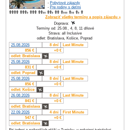
-
Pobytové zájazdy
-
Pre rodiny s deťmi
Zobraziť všetky termíny a popis zájazdu »
Doprava:
Termíny od: 25.08., 4, 8, 11 dňové
Strava: all Inclusive
odlet: Bratislava, Košice, Poprad
25.08.2026
8 dní
Last Minute
856 €
+0 €
odlet: Bratislava
25.08.2026
8 dní
Last Minute
831 €
+0 €
odlet: Poprad
25.08.2026
8 dní
Last Minute
856 €
+0 €
odlet: Košice
26.08.2026
8 dní
Last Minute
841 €
+0 €
odlet: Bratislava
22.09.2026
4 dni
First Minute
547 €
+0 €
odlet: Bratislava
Pri jednej z najkrajších pláží v Tunisku, v pokojnej turistickej