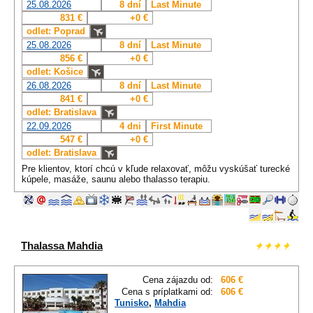
25.08.2026
8 dní
Last Minute
831 €
+0 €
odlet: Poprad
25.08.2026
8 dní
Last Minute
856 €
+0 €
odlet: Košice
26.08.2026
8 dní
Last Minute
841 €
+0 €
odlet: Bratislava
22.09.2026
4 dni
First Minute
547 €
+0 €
odlet: Bratislava
Pre klientov, ktorí chcú v kľude relaxovať, môžu vyskúšať turecké
kúpele, masáže, saunu alebo thalasso terapiu.
Thalassa Mahdia
Cena zájazdu od:
606 €
Cena s príplatkami od:
606 €
Tunisko
,
Mahdia