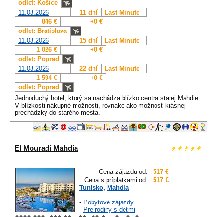
odlet: Košice
11.08.2026
11 dní
Last Minute
846 €
+0 €
odlet: Bratislava
11.08.2026
15 dní
Last Minute
1 026 €
+0 €
odlet: Poprad
11.08.2026
22 dní
Last Minute
1 594 €
+0 €
odlet: Poprad
Jednoduchý hotel, ktorý sa nachádza blízko centra starej Mahdie.
V blízkosti nákupné možnosti, rovnako ako možnosť krásnej
prechádzky do starého mesta.
El Mouradi Mahdia
Cena zájazdu od:
517 €
Cena s príplatkami od:
517 €
Tunisko
,
Mahdia
-
Pobytové zájazdy
-
Pre rodiny s deťmi