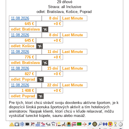
29 dňové
Strava: all Inclusive
odlet: Bratislava, Košice, Poprad
11.08.2026
8 dní
Last Minute
645 €
+0 €
odlet: Bratislava
11.08.2026
8 dní
Last Minute
645 €
+0 €
odlet: Košice
11.08.2026
11 dní
Last Minute
776 €
+0 €
odlet: Bratislava
11.08.2026
15 dní
Last Minute
827 €
+0 €
odlet: Poprad
11.08.2026
22 dní
Last Minute
1 408 €
+0 €
odlet: Poprad
Pre tých, ktorí chcú stráviť svoju dovolenku aktívne športom, je k
dispozícii široká ponuka športových aktivít a tím hotelových
animátorov. Naopak klienti, ktorí chcú v kľude relaxovať, môžu
vyskúšať turecké kúpele, saunu alebo masáž.