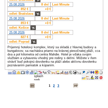
25.08.2026
8 dní
Last Minute
852 €
+0 €
odlet: Bratislava
25.08.2026
8 dní
Last Minute
853 €
+0 €
odlet: Košice
25.08.2026
8 dní
Last Minute
827 €
+0 €
odlet: Poprad
Príjemný hotelový komplex, ktorý sa skladá z hlavnej budovy a
bungalovov, sa nachádza priamo na krásnej piesočnatej pláži, cca
dva a pol kilometra od centra Mahdie. Hotel je vďaka svojim
službám a vybaveniu vhodný pre rodiny s deťmi. Môžete v ňom
stráviť buď pokojnú dovolenku na pláži alebo aktívnu dovolenku
poznávaním pamiatok a kúpaním.
1
2
3