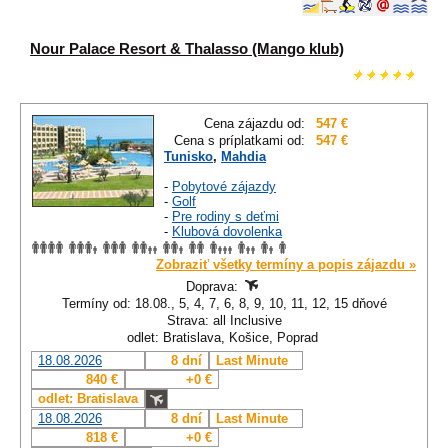
Nour Palace Resort & Thalasso (Mango klub)
Cena zájazdu od:
547 €
Cena s príplatkami od:
547 €
Tunisko
,
Mahdia
-
Pobytové zájazdy
-
Golf
-
Pre rodiny s deťmi
-
Klubová dovolenka
Zobraziť všetky termíny a popis zájazdu »
Doprava:
Termíny od: 18.08., 5, 4, 7, 6, 8, 9, 10, 11, 12, 15 dňové
Strava: all Inclusive
odlet: Bratislava, Košice, Poprad
18.08.2026
8 dní
Last Minute
840 €
+0 €
odlet: Bratislava
18.08.2026
8 dní
Last Minute
818 €
+0 €