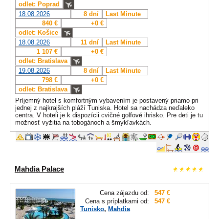
odlet: Poprad
18.08.2026
8 dní
Last Minute
840 €
+0 €
odlet: Košice
18.08.2026
11 dní
Last Minute
1 107 €
+0 €
odlet: Bratislava
19.08.2026
8 dní
Last Minute
798 €
+0 €
odlet: Bratislava
Príjemný hotel s komfortným vybavením je postavený priamo pri
jednej z najkrajších pláží Tuniska. Hotel sa nachádza neďaleko
centra. V hoteli je k dispozícii cvičné golfové ihrisko. Pre deti je tu
možnosť vyžitia na tobogánoch a šmykľavkách.
Mahdia Palace
Cena zájazdu od:
547 €
Cena s príplatkami od:
547 €
Tunisko
,
Mahdia