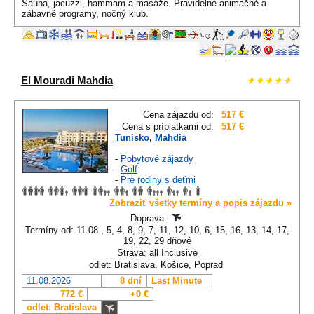
Sauna, jacuzzi, hammam a masáže. Pravidelné animačné a
zábavné programy, nočný klub.
El Mouradi Mahdia
Cena zájazdu od:
517 €
Cena s príplatkami od:
517 €
Tunisko
,
Mahdia
-
Pobytové zájazdy
-
Golf
-
Pre rodiny s deťmi
Zobraziť všetky termíny a popis zájazdu »
Doprava:
Termíny od: 11.08., 5, 4, 8, 9, 7, 11, 12, 10, 6, 15, 16, 13, 14, 17,
19, 22, 29 dňové
Strava: all Inclusive
odlet: Bratislava, Košice, Poprad
11.08.2026
8 dní
Last Minute
772 €
+0 €
odlet: Bratislava