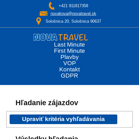
+421 911817358
novakova@novatravel.sk
Sološnica 20, Sološnica 90637
Last Minute
First Minute
Plavby
VOP
Kontakt
GDPR
Hľadanie zájazdov