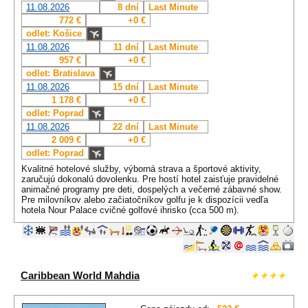
11.08.2026
8 dní
Last Minute
772 €
+0 €
odlet: Košice
11.08.2026
11 dní
Last Minute
957 €
+0 €
odlet: Bratislava
11.08.2026
15 dní
Last Minute
1 178 €
+0 €
odlet: Poprad
11.08.2026
22 dní
Last Minute
2 009 €
+0 €
odlet: Poprad
Kvalitné hotelové služby, výborná strava a športové aktivity,
zaručujú dokonalú dovolenku. Pre hostí hotel zaisťuje pravidelné
animačné programy pre deti, dospelých a večerné zábavné show.
Pre milovníkov alebo začiatočníkov golfu je k dispozícii vedľa
hotela Nour Palace cvičné golfové ihrisko (cca 500 m).
Caribbean World Mahdia