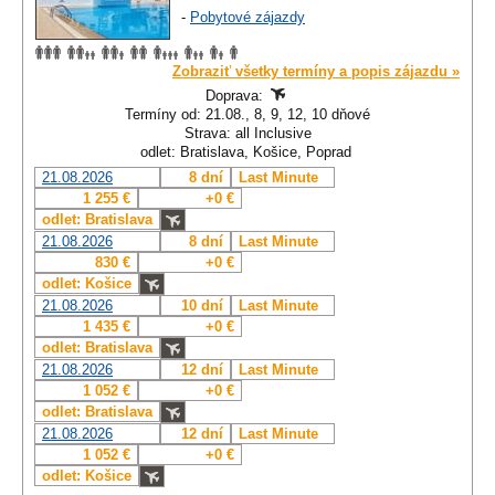
-
Pobytové zájazdy
Zobraziť všetky termíny a popis zájazdu »
Doprava:
Termíny od: 21.08., 8, 9, 12, 10 dňové
Strava: all Inclusive
odlet: Bratislava, Košice, Poprad
21.08.2026
8 dní
Last Minute
1 255 €
+0 €
odlet: Bratislava
21.08.2026
8 dní
Last Minute
830 €
+0 €
odlet: Košice
21.08.2026
10 dní
Last Minute
1 435 €
+0 €
odlet: Bratislava
21.08.2026
12 dní
Last Minute
1 052 €
+0 €
odlet: Bratislava
21.08.2026
12 dní
Last Minute
1 052 €
+0 €
odlet: Košice