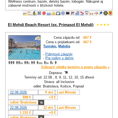
Wellness centrum, bazén, detský bazén, tobogán. Nákupné aj
zábavné možnosti v blízkosti hotela.
El Mehdi Beach Resort (ex. Primasol El Mehdi)
Cena zájazdu od:
667 €
Cena s príplatkami od:
667 €
Tunisko
,
Mahdia
-
Pobytové zájazdy
-
Pre rodiny s deťmi
Zobraziť všetky termíny a popis zájazdu »
Doprava:
Termíny od: 22.08., 8, 9, 11, 12, 10, 15 dňové
Strava: all Inclusive
odlet: Bratislava, Košice, Poprad
22.08.2026
9 dní
Last Minute
898 €
+0 €
odlet: Bratislava
22.08.2026
12 dní
Last Minute
1 151 €
+0 €
odlet: Bratislava