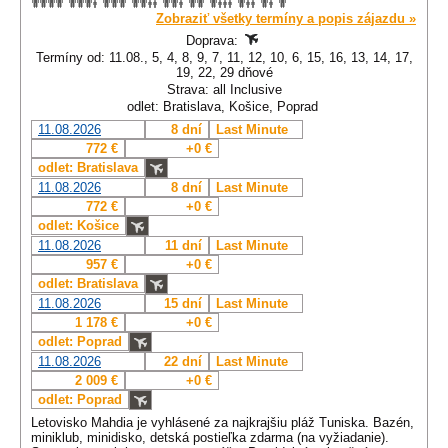
Zobraziť všetky termíny a popis zájazdu »
Doprava:
Termíny od: 11.08., 5, 4, 8, 9, 7, 11, 12, 10, 6, 15, 16, 13, 14, 17,
19, 22, 29 dňové
Strava: all Inclusive
odlet: Bratislava, Košice, Poprad
11.08.2026
8 dní
Last Minute
772 €
+0 €
odlet: Bratislava
11.08.2026
8 dní
Last Minute
772 €
+0 €
odlet: Košice
11.08.2026
11 dní
Last Minute
957 €
+0 €
odlet: Bratislava
11.08.2026
15 dní
Last Minute
1 178 €
+0 €
odlet: Poprad
11.08.2026
22 dní
Last Minute
2 009 €
+0 €
odlet: Poprad
Letovisko Mahdia je vyhlásené za najkrajšiu pláž Tuniska. Bazén,
miniklub, minidisko, detská postieľka zdarma (na vyžiadanie).