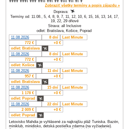
Zobraziť všetky termíny a popis zájazdu »
Doprava:
Termíny od: 11.08., 5, 4, 8, 9, 7, 11, 12, 10, 6, 15, 16, 13, 14, 17,
19, 22, 29 dňové
Strava: all Inclusive
odlet: Bratislava, Košice, Poprad
11.08.2026
8 dní
Last Minute
772 €
+0 €
odlet: Bratislava
11.08.2026
8 dní
Last Minute
772 €
+0 €
odlet: Košice
11.08.2026
11 dní
Last Minute
957 €
+0 €
odlet: Bratislava
11.08.2026
15 dní
Last Minute
1 178 €
+0 €
odlet: Poprad
11.08.2026
22 dní
Last Minute
2 009 €
+0 €
odlet: Poprad
Letovisko Mahdia je vyhlásené za najkrajšiu pláž Tuniska. Bazén,
miniklub, minidisko, detská postieľka zdarma (na vyžiadanie).