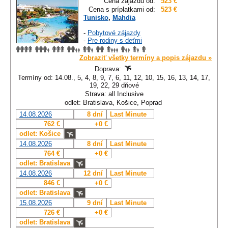
Cena zájazdu od:
523 €
Cena s príplatkami od:
523 €
Tunisko
,
Mahdia
-
Pobytové zájazdy
-
Pre rodiny s deťmi
Zobraziť všetky termíny a popis zájazdu »
Doprava:
Termíny od: 14.08., 5, 4, 8, 9, 7, 6, 11, 12, 10, 15, 16, 13, 14, 17,
19, 22, 29 dňové
Strava: all Inclusive
odlet: Bratislava, Košice, Poprad
14.08.2026
8 dní
Last Minute
762 €
+0 €
odlet: Košice
14.08.2026
8 dní
Last Minute
764 €
+0 €
odlet: Bratislava
14.08.2026
12 dní
Last Minute
846 €
+0 €
odlet: Bratislava
15.08.2026
9 dní
Last Minute
726 €
+0 €
odlet: Bratislava