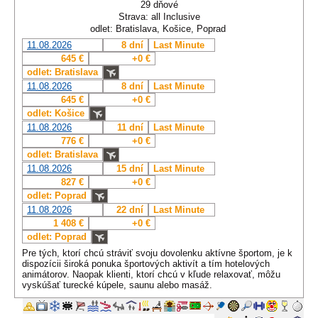
29 dňové
Strava: all Inclusive
odlet: Bratislava, Košice, Poprad
11.08.2026
8 dní
Last Minute
645 €
+0 €
odlet: Bratislava
11.08.2026
8 dní
Last Minute
645 €
+0 €
odlet: Košice
11.08.2026
11 dní
Last Minute
776 €
+0 €
odlet: Bratislava
11.08.2026
15 dní
Last Minute
827 €
+0 €
odlet: Poprad
11.08.2026
22 dní
Last Minute
1 408 €
+0 €
odlet: Poprad
Pre tých, ktorí chcú stráviť svoju dovolenku aktívne športom, je k
dispozícii široká ponuka športových aktivít a tím hotelových
animátorov. Naopak klienti, ktorí chcú v kľude relaxovať, môžu
vyskúšať turecké kúpele, saunu alebo masáž.