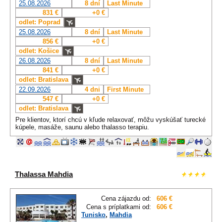
25.08.2026
8 dní
Last Minute
831 €
+0 €
odlet: Poprad
25.08.2026
8 dní
Last Minute
856 €
+0 €
odlet: Košice
26.08.2026
8 dní
Last Minute
841 €
+0 €
odlet: Bratislava
22.09.2026
4 dni
First Minute
547 €
+0 €
odlet: Bratislava
Pre klientov, ktorí chcú v kľude relaxovať, môžu vyskúšať turecké
kúpele, masáže, saunu alebo thalasso terapiu.
Thalassa Mahdia
Cena zájazdu od:
606 €
Cena s príplatkami od:
606 €
Tunisko
,
Mahdia