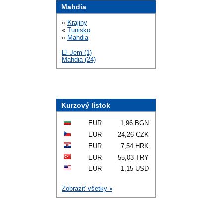
Mahdia
«
Krajiny
«
Tunisko
«
Mahdia
El Jem (1)
Mahdia (24)
Kurzový lístok
EUR
1,96 BGN
EUR
24,26 CZK
EUR
7,54 HRK
EUR
55,03 TRY
EUR
1,15 USD
Zobraziť všetky »