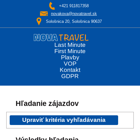
+421 911817358
novakova@novatravel.sk
Sološnica 20, Sološnica 90637
Last Minute
First Minute
Plavby
VOP
Kontakt
GDPR
Hľadanie zájazdov