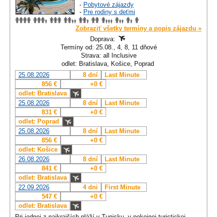
-
Pobytové zájazdy
-
Pre rodiny s deťmi
Zobraziť všetky termíny a popis zájazdu »
Doprava:
Termíny od: 25.08., 4, 8, 11 dňové
Strava: all Inclusive
odlet: Bratislava, Košice, Poprad
25.08.2026
8 dní
Last Minute
856 €
+0 €
odlet: Bratislava
25.08.2026
8 dní
Last Minute
831 €
+0 €
odlet: Poprad
25.08.2026
8 dní
Last Minute
856 €
+0 €
odlet: Košice
26.08.2026
8 dní
Last Minute
841 €
+0 €
odlet: Bratislava
22.09.2026
4 dni
First Minute
547 €
+0 €
odlet: Bratislava
Pri jednej z najkrajších pláží v Tunisku, v pokojnej turistickej