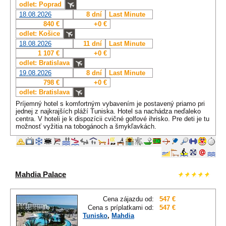
odlet: Poprad
18.08.2026
8 dní
Last Minute
840 €
+0 €
odlet: Košice
18.08.2026
11 dní
Last Minute
1 107 €
+0 €
odlet: Bratislava
19.08.2026
8 dní
Last Minute
798 €
+0 €
odlet: Bratislava
Príjemný hotel s komfortným vybavením je postavený priamo pri
jednej z najkrajších pláží Tuniska. Hotel sa nachádza neďaleko
centra. V hoteli je k dispozícii cvičné golfové ihrisko. Pre deti je tu
možnosť vyžitia na tobogánoch a šmykľavkách.
Mahdia Palace
Cena zájazdu od:
547 €
Cena s príplatkami od:
547 €
Tunisko
,
Mahdia