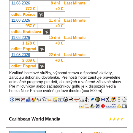
11.08.2026
8 dní
Last Minute
772 €
+0 €
odlet: Košice
11.08.2026
11 dní
Last Minute
957 €
+0 €
odlet: Bratislava
11.08.2026
15 dní
Last Minute
1 178 €
+0 €
odlet: Poprad
11.08.2026
22 dní
Last Minute
2 009 €
+0 €
odlet: Poprad
Kvalitné hotelové služby, výborná strava a športové aktivity,
zaručujú dokonalú dovolenku. Pre hostí hotel zaisťuje pravidelné
animačné programy pre deti, dospelých a večerné zábavné show.
Pre milovníkov alebo začiatočníkov golfu je k dispozícii vedľa
hotela Nour Palace cvičné golfové ihrisko (cca 500 m).
Caribbean World Mahdia