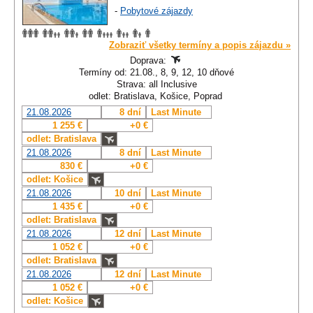
-
Pobytové zájazdy
Zobraziť všetky termíny a popis zájazdu »
Doprava:
Termíny od: 21.08., 8, 9, 12, 10 dňové
Strava: all Inclusive
odlet: Bratislava, Košice, Poprad
21.08.2026
8 dní
Last Minute
1 255 €
+0 €
odlet: Bratislava
21.08.2026
8 dní
Last Minute
830 €
+0 €
odlet: Košice
21.08.2026
10 dní
Last Minute
1 435 €
+0 €
odlet: Bratislava
21.08.2026
12 dní
Last Minute
1 052 €
+0 €
odlet: Bratislava
21.08.2026
12 dní
Last Minute
1 052 €
+0 €
odlet: Košice