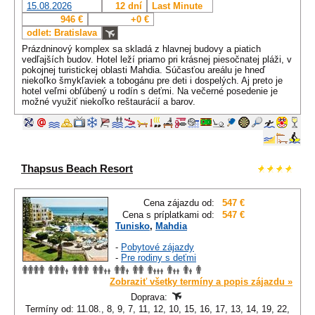
15.08.2026
12 dní
Last Minute
946 €
+0 €
odlet: Bratislava
Prázdninový komplex sa skladá z hlavnej budovy a piatich
vedľajších budov. Hotel leží priamo pri krásnej piesočnatej pláži, v
pokojnej turistickej oblasti Mahdia. Súčasťou areálu je hneď
niekoľko šmykľaviek a tobogánu pre deti i dospelých. Aj preto je
hotel veľmi obľúbený u rodín s deťmi. Na večerné posedenie je
možné využiť niekoľko reštaurácií a barov.
Thapsus Beach Resort
Cena zájazdu od:
547 €
Cena s príplatkami od:
547 €
Tunisko
,
Mahdia
-
Pobytové zájazdy
-
Pre rodiny s deťmi
Zobraziť všetky termíny a popis zájazdu »
Doprava:
Termíny od: 11.08., 8, 9, 7, 11, 12, 10, 15, 16, 17, 13, 14, 19, 22,