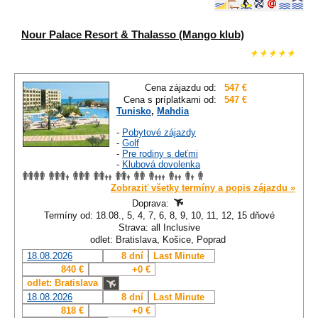
Nour Palace Resort & Thalasso (Mango klub)
Cena zájazdu od:
547 €
Cena s príplatkami od:
547 €
Tunisko
,
Mahdia
-
Pobytové zájazdy
-
Golf
-
Pre rodiny s deťmi
-
Klubová dovolenka
Zobraziť všetky termíny a popis zájazdu »
Doprava:
Termíny od: 18.08., 5, 4, 7, 6, 8, 9, 10, 11, 12, 15 dňové
Strava: all Inclusive
odlet: Bratislava, Košice, Poprad
18.08.2026
8 dní
Last Minute
840 €
+0 €
odlet: Bratislava
18.08.2026
8 dní
Last Minute
818 €
+0 €