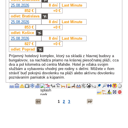
25.08.2026
8 dní
Last Minute
852 €
+0 €
odlet: Bratislava
25.08.2026
8 dní
Last Minute
853 €
+0 €
odlet: Košice
25.08.2026
8 dní
Last Minute
827 €
+0 €
odlet: Poprad
Príjemný hotelový komplex, ktorý sa skladá z hlavnej budovy a
bungalovov, sa nachádza priamo na krásnej piesočnatej pláži, cca
dva a pol kilometra od centra Mahdie. Hotel je vďaka svojim
službám a vybaveniu vhodný pre rodiny s deťmi. Môžete v ňom
stráviť buď pokojnú dovolenku na pláži alebo aktívnu dovolenku
poznávaním pamiatok a kúpaním.
1
2
3