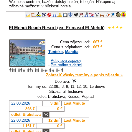
Wellness centrum, bazén, detský bazén, tobogán. Nákupné aj
zábavné možnosti v blízkosti hotela.
El Mehdi Beach Resort (ex. Primasol El Mehdi)
Cena zájazdu od:
667 €
Cena s príplatkami od:
667 €
Tunisko
,
Mahdia
-
Pobytové zájazdy
-
Pre rodiny s deťmi
Zobraziť všetky termíny a popis zájazdu »
Doprava:
Termíny od: 22.08., 8, 9, 11, 12, 10, 15 dňové
Strava: all Inclusive
odlet: Bratislava, Košice, Poprad
22.08.2026
9 dní
Last Minute
898 €
+0 €
odlet: Bratislava
22.08.2026
12 dní
Last Minute
1 151 €
+0 €
odlet: Bratislava