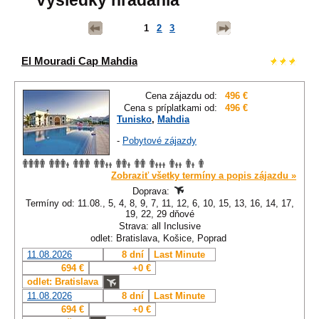
Výsledky hľadania
1
2
3
El Mouradi Cap Mahdia
Cena zájazdu od:
496 €
Cena s príplatkami od:
496 €
Tunisko
,
Mahdia
-
Pobytové zájazdy
Zobraziť všetky termíny a popis zájazdu »
Doprava:
Termíny od: 11.08., 5, 4, 8, 9, 7, 11, 12, 6, 10, 15, 13, 16, 14, 17,
19, 22, 29 dňové
Strava: all Inclusive
odlet: Bratislava, Košice, Poprad
11.08.2026
8 dní
Last Minute
694 €
+0 €
odlet: Bratislava
11.08.2026
8 dní
Last Minute
694 €
+0 €