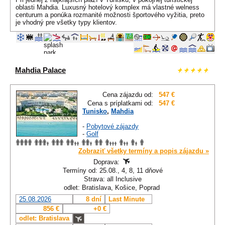
oblasti Mahdia. Luxusný hotelový komplex má vlastné welness
centurum a ponúka rozmanité možnosti športového vyžitia, preto
je vhodný pre všetky typy klientov.
Mahdia Palace
Cena zájazdu od:
547 €
Cena s príplatkami od:
547 €
Tunisko
,
Mahdia
-
Pobytové zájazdy
-
Golf
Zobraziť všetky termíny a popis zájazdu »
Doprava:
Termíny od: 25.08., 4, 8, 11 dňové
Strava: all Inclusive
odlet: Bratislava, Košice, Poprad
25.08.2026
8 dní
Last Minute
856 €
+0 €
odlet: Bratislava