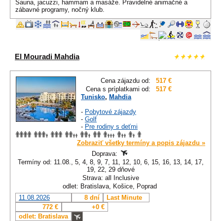
Sauna, jacuzzi, hammam a masáže. Pravidelné animačné a
zábavné programy, nočný klub.
El Mouradi Mahdia
Cena zájazdu od:
517 €
Cena s príplatkami od:
517 €
Tunisko
,
Mahdia
-
Pobytové zájazdy
-
Golf
-
Pre rodiny s deťmi
Zobraziť všetky termíny a popis zájazdu »
Doprava:
Termíny od: 11.08., 5, 4, 8, 9, 7, 11, 12, 10, 6, 15, 16, 13, 14, 17,
19, 22, 29 dňové
Strava: all Inclusive
odlet: Bratislava, Košice, Poprad
11.08.2026
8 dní
Last Minute
772 €
+0 €
odlet: Bratislava