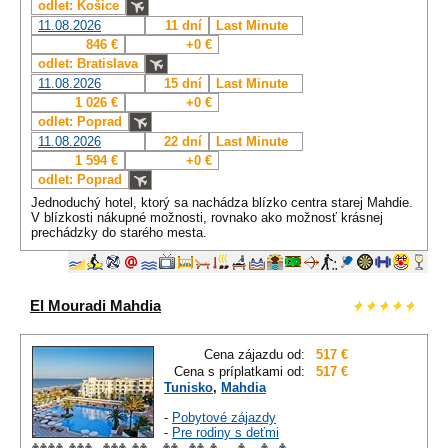
odlet: Košice
11.08.2026
11 dní
Last Minute
846 €
+0 €
odlet: Bratislava
11.08.2026
15 dní
Last Minute
1 026 €
+0 €
odlet: Poprad
11.08.2026
22 dní
Last Minute
1 594 €
+0 €
odlet: Poprad
Jednoduchý hotel, ktorý sa nachádza blízko centra starej Mahdie.
V blízkosti nákupné možnosti, rovnako ako možnosť krásnej
prechádzky do starého mesta.
El Mouradi Mahdia
Cena zájazdu od:
517 €
Cena s príplatkami od:
517 €
Tunisko
,
Mahdia
-
Pobytové zájazdy
-
Pre rodiny s deťmi