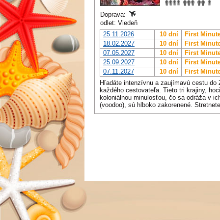
Doprava:
odlet: Viedeň
25.11.2026
10 dní
First Minut
18.02.2027
10 dní
First Minut
07.05.2027
10 dní
First Minut
25.09.2027
10 dní
First Minut
07.11.2027
10 dní
First Minut
Hľadáte intenzívnu a zaujímavú cestu do 
každého cestovateľa. Tieto tri krajiny, ho
koloniálnou minulosťou, čo sa odráža v i
(voodoo), sú hlboko zakorenené. Stretnete