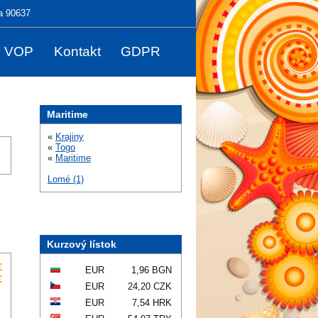
a 90637
VOP
Kontakt
GDPR
Maritime
«
Krajiny
«
Togo
«
Maritime
Lomé (1)
Kurzový lístok
€
EUR
1,96 BGN
€
EUR
24,20 CZK
EUR
7,54 HRK