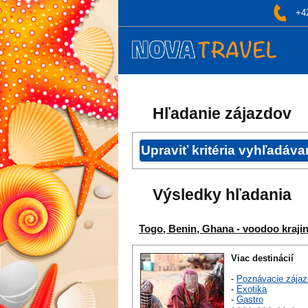
+4
Hľadanie zájazdov
Výsledky hľadania
Togo, Benin, Ghana - voodoo kraji
Viac destinácií
-
Poznávacie zájaz
-
Exotika
-
Gastro