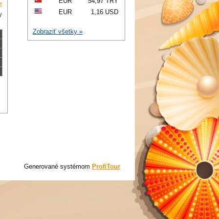
EUR
54,97 TRY
»
EUR
1,16 USD
y
Zobraziť všetky »
Generované systémom
ProfiTour