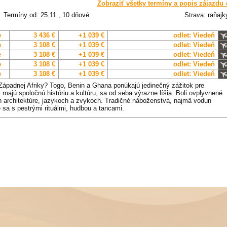
Zobraziť všetky termíny a popis zájazdu 
Termíny od: 25.11., 10 dňové
Strava: raňajk
e
3 436 €
+1 039 €
odlet: Viedeň
e
3 108 €
+1 039 €
odlet: Viedeň
e
3 108 €
+1 039 €
odlet: Viedeň
e
3 108 €
+1 039 €
odlet: Viedeň
e
3 108 €
+1 039 €
odlet: Viedeň
Západnej Afriky? Togo, Benin a Ghana ponúkajú jedinečný zážitok pre
ci majú spoločnú históriu a kultúru, sa od seba výrazne líšia. Boli ovplyvnené
ch architektúre, jazykoch a zvykoch. Tradičné náboženstvá, najmä vodun
 sa s pestrými rituálmi, hudbou a tancami.