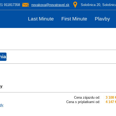
21 911817358
novakova@novatravel.sk
Sološnica 20, Sološnic
Last Minute
First Minute
Plavby
ny
Cena zájazdu od:
3 108 
Cena s príplatkami od:
4 147 
dy