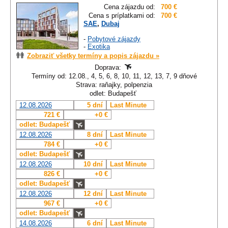
Cena zájazdu od:
700 €
Cena s príplatkami od:
700 €
SAE
,
Dubaj
-
Pobytové zájazdy
-
Exotika
Zobraziť všetky termíny a popis zájazdu »
Doprava:
Termíny od: 12.08., 4, 5, 6, 8, 10, 11, 12, 13, 7, 9 dňové
Strava: raňajky, polpenzia
odlet: Budapešť
12.08.2026
5 dní
Last Minute
721 €
+0 €
odlet: Budapešť
12.08.2026
8 dní
Last Minute
784 €
+0 €
odlet: Budapešť
12.08.2026
10 dní
Last Minute
826 €
+0 €
odlet: Budapešť
12.08.2026
12 dní
Last Minute
967 €
+0 €
odlet: Budapešť
14.08.2026
6 dní
Last Minute