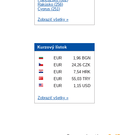
Rakúsko (256)
Cyprus (251)
Zobraziť všetky »
Kurzový lístok
EUR
1,96 BGN
EUR
24,26 CZK
EUR
7,54 HRK
EUR
55,03 TRY
EUR
1,15 USD
Zobraziť všetky »