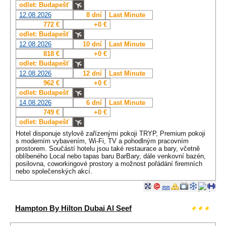
odlet: Budapešť
12.08.2026
8 dní
Last Minute
772 €
+0 €
odlet: Budapešť
12.08.2026
10 dní
Last Minute
818 €
+0 €
odlet: Budapešť
12.08.2026
12 dní
Last Minute
962 €
+0 €
odlet: Budapešť
14.08.2026
6 dní
Last Minute
749 €
+0 €
odlet: Budapešť
Hotel disponuje stylově zařízenými pokoji TRYP, Premium pokoji
s moderním vybavením, Wi-Fi, TV a pohodlným pracovním
prostorem. Součástí hotelu jsou také restaurace a bary, včetně
oblíbeného Local nebo tapas baru BarBary, dále venkovní bazén,
posilovna, coworkingové prostory a možnost pořádání firemních
nebo společenských akcí.
Hampton By Hilton Dubai Al Seef