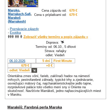
Maroko
,
Cena zájazdu od:
679 €
Marrakech-Safi
,
Cena s príplatkami od:
679 €
Marakeš
(Marrakesh)
-
Poznávacie zájazdy
-
Exotika
Zobraziť všetky termíny a popis zájazdu »
Doprava:
Termíny od: 06.10., 5 dňové
Strava: raňajky
odlet: Viedeň
06.10.2026
5 dní
First Minute
679 €
+0 €
odlet: Viedeň
Orientálna zmes vôní, farieb, zaklínači hadov na námestí
mŕtvych, pestrofarebné záhrady, typické trhy a zjednávanie,
osviežujúci mätový čaj, najcharakteristickejšie jedlo tajine,
rozprávkové paláce toto všetko mení sny o Oriente na
skutočnosť. Navštívte Marrákeš, jedno najfascinujúcejších miest
v Maroku.
Marakéš: Farebná perla Maroka