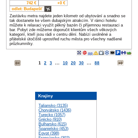
742 €
+0 €
odlet: Budapešť
Zastávku metra najdete jeden kilometr od ubytování a snadno se
tak dostanete ke všem dubajským atrakcím. V rámci hotelu
můžete k relaxaci využít pěkný bazén či příjemnou restauraci a
bar. Pobyt zde můžeme doporučit klientům všech věkových
kategorií, kteří jsou rádi v centru dění. Nabízí uvolněné a
přátelské útočiště uprostřed ruchu města pro všechny nadšené
průzkumníky.
1
2
3
...
10
20
30
...
88
Krajiny
Taliansko (3135)
Chorvátsko (1436)
Turecko (1057)
Grécko (910)
Bulharsko (615)
Španielsko (453)
Egypt (398)
Francúzsko (302)