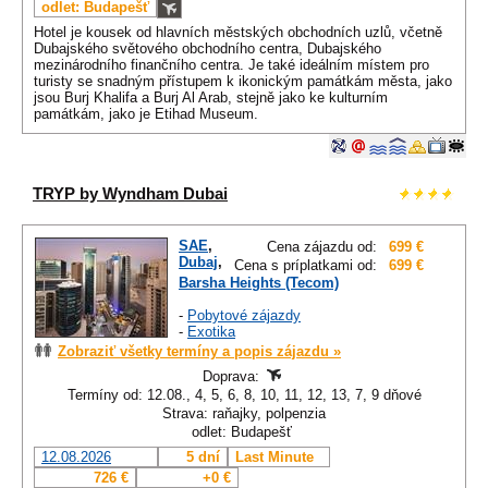
odlet: Budapešť
Hotel je kousek od hlavních městských obchodních uzlů, včetně
Dubajského světového obchodního centra, Dubajského
mezinárodního finančního centra. Je také ideálním místem pro
turisty se snadným přístupem k ikonickým památkám města, jako
jsou Burj Khalifa a Burj Al Arab, stejně jako ke kulturním
památkám, jako je Etihad Museum.
TRYP by Wyndham Dubai
SAE
,
Cena zájazdu od:
699 €
Dubaj
,
Cena s príplatkami od:
699 €
Barsha Heights (Tecom)
-
Pobytové zájazdy
-
Exotika
Zobraziť všetky termíny a popis zájazdu »
Doprava:
Termíny od: 12.08., 4, 5, 6, 8, 10, 11, 12, 13, 7, 9 dňové
Strava: raňajky, polpenzia
odlet: Budapešť
12.08.2026
5 dní
Last Minute
726 €
+0 €