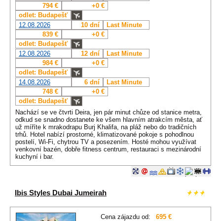
794 €
+0 €
odlet: Budapešť
12.08.2026
10 dní
Last Minute
839 €
+0 €
odlet: Budapešť
12.08.2026
12 dní
Last Minute
984 €
+0 €
odlet: Budapešť
14.08.2026
6 dní
Last Minute
748 €
+0 €
odlet: Budapešť
Nachází se ve čtvrti Deira, jen pár minut chůze od stanice metra,
odkud se snadno dostanete ke všem hlavním atrakcím města, ať
už míříte k mrakodrapu Burj Khalifa, na pláž nebo do tradičních
trhů. Hotel nabízí prostorné, klimatizované pokoje s pohodlnou
postelí, Wi-Fi, chytrou TV a posezením. Hosté mohou využívat
venkovní bazén, dobře fitness centrum, restauraci s mezinárodní
kuchyní i bar.
Ibis Styles Dubai Jumeirah
Cena zájazdu od:
695 €