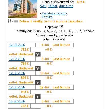
Cena s príplatkami od:
695 €
SAE
,
Dubaj
,
Jumeirah
-
Pobytové zájazdy
-
Exotika
Zobraziť všetky termíny a popis zájazdu »
Doprava:
Termíny od: 12.08., 4, 5, 6, 8, 10, 11, 12, 13, 7, 9 dňové
Strava: raňajky, polpenzia
odlet: Budapešť
12.08.2026
5 dní
Last Minute
713 €
+0 €
odlet: Budapešť
12.08.2026
8 dní
Last Minute
769 €
+0 €
odlet: Budapešť
12.08.2026
10 dní
Last Minute
806 €
+0 €
odlet: Budapešť
12.08.2026
12 dní
Last Minute
942 €
+0 €
odlet: Budapešť
14.08.2026
6 dní
Last Minute
732 €
+0 €