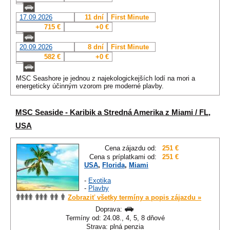
17.09.2026
11 dní
First Minute
715 €
+0 €
20.09.2026
8 dní
First Minute
582 €
+0 €
MSC Seashore je jednou z najekologickejších lodí na mori a
energeticky účinným vzorom pre moderné plavby.
MSC Seaside - Karibik a Stredná Amerika z Miami / FL,
USA
Cena zájazdu od:
251 €
Cena s príplatkami od:
251 €
USA
,
Florida
,
Miami
-
Exotika
-
Plavby
Zobraziť všetky termíny a popis zájazdu »
Doprava:
Termíny od: 24.08., 4, 5, 8 dňové
Strava: plná penzia