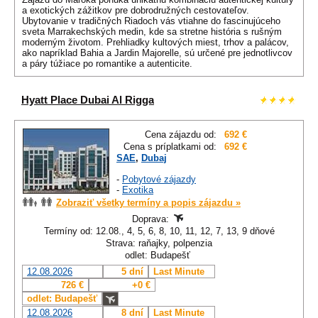
a exotických zážitkov pre dobrodružných cestovateľov.
Ubytovanie v tradičných Riadoch vás vtiahne do fascinujúceho
sveta Marrakechských medin, kde sa stretne história s rušným
moderným životom. Prehliadky kultových miest, trhov a palácov,
ako napríklad Bahia a Jardin Majorelle, sú určené pre jednotlivcov
a páry túžiace po romantike a autenticite.
Hyatt Place Dubai Al Rigga
Cena zájazdu od:
692 €
Cena s príplatkami od:
692 €
SAE
,
Dubaj
-
Pobytové zájazdy
-
Exotika
Zobraziť všetky termíny a popis zájazdu »
Doprava:
Termíny od: 12.08., 4, 5, 6, 8, 10, 11, 12, 7, 13, 9 dňové
Strava: raňajky, polpenzia
odlet: Budapešť
12.08.2026
5 dní
Last Minute
726 €
+0 €
odlet: Budapešť
12.08.2026
8 dní
Last Minute