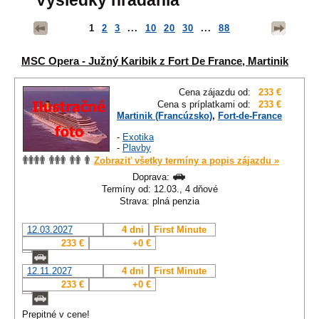
Výsledky hľadania
1
2
3
...
10
20
30
...
88
MSC Opera - Južný Karibik z Fort De France, Martinik
Cena zájazdu od:
233 €
Cena s príplatkami od:
233 €
Martinik (Francúzsko)
,
Fort-de-France
-
Exotika
-
Plavby
Zobraziť všetky termíny a popis zájazdu »
Doprava:
Termíny od: 12.03., 4 dňové
Strava: plná penzia
12.03.2027
4 dni
First Minute
233 €
+0 €
12.11.2027
4 dni
First Minute
233 €
+0 €
Prepitné v cene!