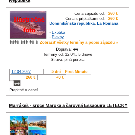
Republika
Cena zájazdu od:
260 €
Cena s príplatkami od:
260 €
Dominikánska republika
,
La Romana
-
Exotika
-
Plavby
Zobraziť všetky termíny a popis zájazdu »
Doprava:
Termíny od: 12.04., 5 dňové
Strava: plná penzia
12.04.2027
5 dní
First Minute
260 €
+0 €
Prepitné v cene!
Marrákeš - srdce Maroka a čarovná Essaouira LETECKY