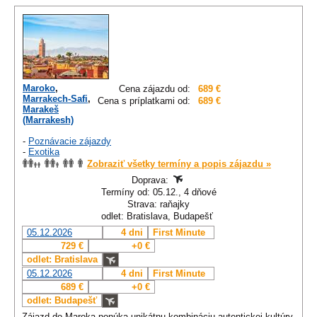
Maroko
,
Cena zájazdu od:
689 €
Marrakech-Safi
,
Cena s príplatkami od:
689 €
Marakeš
(Marrakesh)
-
Poznávacie zájazdy
-
Exotika
Zobraziť všetky termíny a popis zájazdu »
Doprava:
Termíny od: 05.12., 4 dňové
Strava: raňajky
odlet: Bratislava, Budapešť
05.12.2026
4 dni
First Minute
729 €
+0 €
odlet: Bratislava
05.12.2026
4 dni
First Minute
689 €
+0 €
odlet: Budapešť
Zájazd do Maroka ponúka unikátnu kombináciu autentickej kultúry