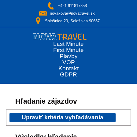
+421 911817358
novakova@novatravel.sk
Sološnica 20, Sološnica 90637
Last Minute
First Minute
Plavby
VOP
Kontakt
GDPR
Hľadanie zájazdov