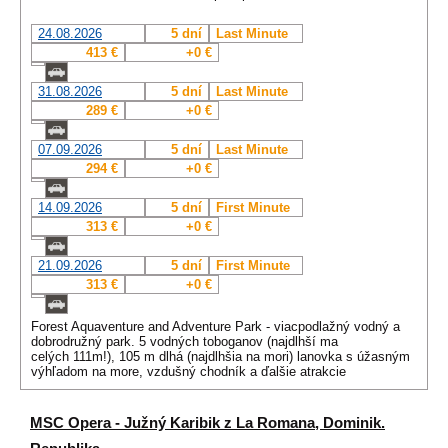
24.08.2026
5 dní
Last Minute
413 €
+0 €
31.08.2026
5 dní
Last Minute
289 €
+0 €
07.09.2026
5 dní
Last Minute
294 €
+0 €
14.09.2026
5 dní
First Minute
313 €
+0 €
21.09.2026
5 dní
First Minute
313 €
+0 €
Forest Aquaventure and Adventure Park - viacpodlažný vodný a
dobrodružný park. 5 vodných toboganov (najdlhší ma
celých 111m!), 105 m dlhá (najdlhšia na mori) lanovka s úžasným
výhľadom na more, vzdušný chodník a ďalšie atrakcie
MSC Opera - Južný Karibik z La Romana, Dominik.