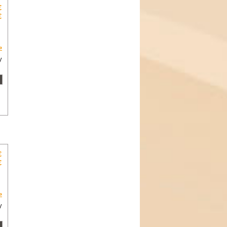
€
€
»
y
€
€
»
y