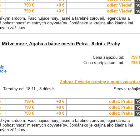
e
799 €
+0 €
odlet: Viedeň
e
799 €
+0 €
odlet: Viedeň
veľkým srdcom. Fascinujúce hory, jasné a farebné zároveň, legendárna a
pohostinnosť miestnych obyvateľov. Jordánsko je krajina ako žiadna iná
ných zážitkov.
 Mŕtve more, Aqaba a bájne mesto Petra - 8 dní z Prahy
Cena zájazdu od:
799 
Cena s príplatkami od:
799 
dy
acie
Zobraziť všetky termíny a popis zájazdu 
Termíny od: 18.11., 8 dňové
Strava: raňajk
e
799 €
+0 €
odlet: Praha
e
799 €
+0 €
odlet: Praha
e
799 €
+0 €
odlet: Praha
veľkým srdcom. Fascinujúce hory, jasné a farebné zároveň, legendárna a
pohostinnosť miestnych obyvateľov. Jordánsko je krajina ako žiadna iná
ných zážitkov.