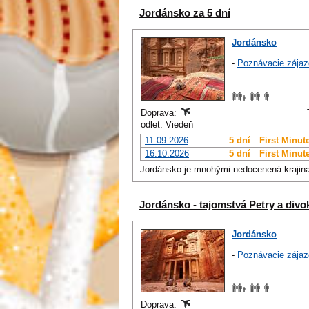
Jordánsko za 5 dní
Jordánsko
-
Poznávacie zájaz
Doprava:
odlet: Viedeň
11.09.2026
5 dní
First Minut
16.10.2026
5 dní
First Minut
Jordánsko je mnohými nedocenená krajina aj
Jordánsko - tajomstvá Petry a divo
Jordánsko
-
Poznávacie zájaz
Doprava: