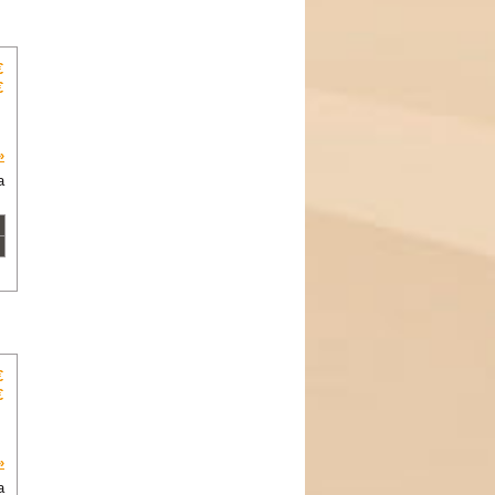
€
€
»
a
€
€
»
a