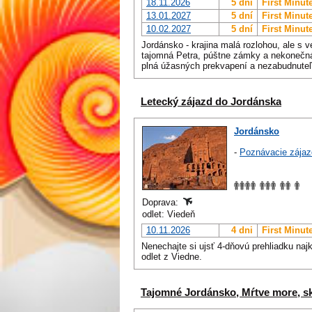
18.11.2026
5 dní
First Minut
13.01.2027
5 dní
First Minut
10.02.2027
5 dní
First Minut
Jordánsko - krajina malá rozlohou, ale s 
tajomná Petra, púštne zámky a nekonečná 
plná úžasných prekvapení a nezabudnuteľ
Letecký zájazd do Jordánska
Jordánsko
-
Poznávacie zájaz
Doprava:
odlet: Viedeň
10.11.2026
4 dni
First Minut
Nenechajte si ujsť 4-dňovú prehliadku naj
odlet z Viedne.
Tajomné Jordánsko, Mŕtve more, 