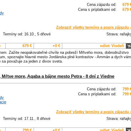
Cena zájazdu od:
679 
Cena s príplatkami od:
679 
dy
Zobraziť všetky termíny a popis zájazdu 
Termíny od: 16.10., 5 dňové
Strava: raňajk
e
679 €
+0 €
odlet: Viedeň
zem. Zažite neopakovateľné chvíle na pobreží Mŕtveho mora, dobrodružstvo
i Rum, spoznajte hlavné mesto Jordánska plné kontrastov - Ammán a dych vám
 sa považuje za jeden z divov sveta.
 Mŕtve more, Aqaba a bájne mesto Petra - 8 dní z Viedne
Cena zájazdu od:
799 
Cena s príplatkami od:
799 
dy
acie
Zobraziť všetky termíny a popis zájazdu 
Termíny od: 17.11., 8 dňové
Strava: raňajk
e
799 €
+0 €
odlet: Viedeň