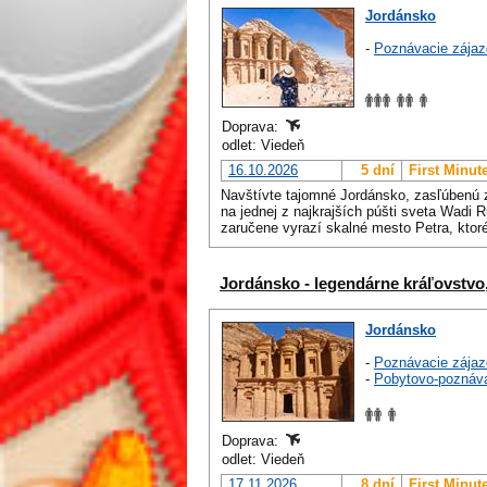
Jordánsko
-
Poznávacie zájaz
Doprava:
odlet: Viedeň
16.10.2026
5 dní
First Minut
Navštívte tajomné Jordánsko, zasľúbenú 
na jednej z najkrajších púšti sveta Wad
zaručene vyrazí skalné mesto Petra, ktoré
Jordánsko - legendárne kráľovstvo,
Jordánsko
-
Poznávacie zájaz
-
Pobytovo-poznáv
Doprava:
odlet: Viedeň
17.11.2026
8 dní
First Minut