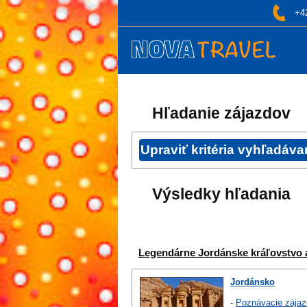
+4
Hľadanie zájazdov
Výsledky hľadania
Legendárne Jordánske kráľovstvo a 
Jordánsko
-
Poznávacie zájaz