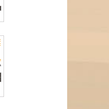
€
€
»
a