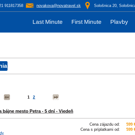
21 911817358
novakova@novatravel.sk
Sološnica 20, Sološnic
Last Minute
First Minute
Plavby
1
2
bájne mesto Petra - 5 dní - Viedeň
Cena zájazdu od:
599 
Cena s príplatkami od:
599 
dy