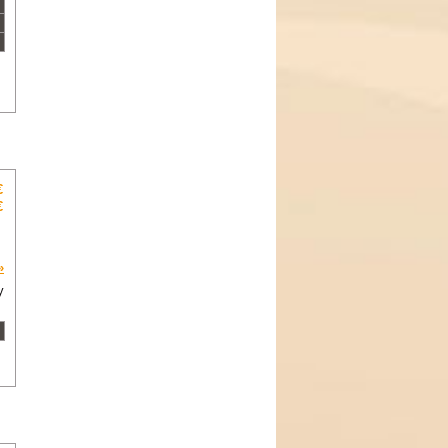
€
€
»
y