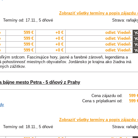
Zobraziť všetky termíny a popis zájazdu 
Termíny od: 17.11., 5 dňové
Strava: raňajk
e
599 €
+0 €
odlet: Viedeň
e
599 €
+0 €
odlet: Viedeň
e
599 €
+0 €
odlet: Viedeň
e
599 €
+0 €
odlet: Viedeň
veľkým srdcom. Fascinujúce hory, jasné a farebné zároveň, legendárna a
pohostinnosť miestnych obyvateľov. Jordánsko je krajina ako žiadna iná
ných zážitkov.
 bájne mesto Petra - 5 dňový z Prahy
Cena zájazdu od:
599 
Cena s príplatkami od:
599 
dy
Zobraziť všetky termíny a popis zájazdu 
Termíny od: 18.11., 5 dňové
Strava: raňajk