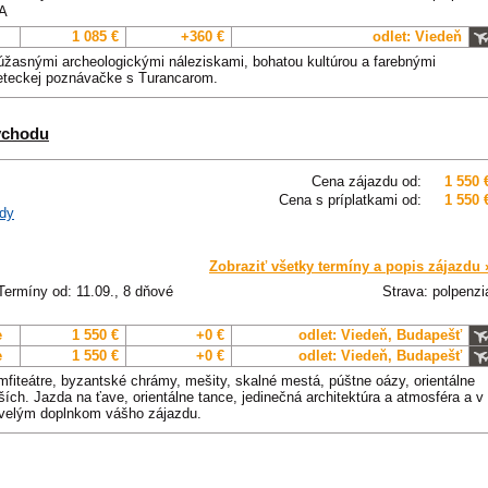
BA
1 085 €
+360 €
odlet: Viedeň
úžasnými archeologickými náleziskami, bohatou kultúrou a farebnými
leteckej poznávačke s Turancarom.
východu
Cena zájazdu od:
1 550 
Cena s príplatkami od:
1 550 
dy
Zobraziť všetky termíny a popis zájazdu 
Termíny od: 11.09., 8 dňové
Strava: polpenzi
e
1 550 €
+0 €
odlet: Viedeň, Budapešť
e
1 550 €
+0 €
odlet: Viedeň, Budapešť
fiteátre, byzantské chrámy, mešity, skalné mestá, púštne oázy, orientálne
ch. Jazda na ťave, orientálne tance, jedinečná architektúra a atmosféra a v
skvelým doplnkom vášho zájazdu.