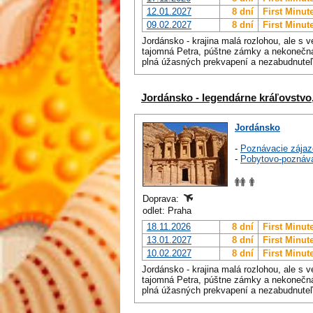
12.01.2027
8 dní
First Minut
09.02.2027
8 dní
First Minut
Jordánsko - krajina malá rozlohou, ale s 
tajomná Petra, púštne zámky a nekonečná 
plná úžasných prekvapení a nezabudnuteľ
Jordánsko - legendárne kráľovstvo,
Jordánsko
-
Poznávacie zájaz
-
Pobytovo-poznáv
Doprava:
odlet: Praha
18.11.2026
8 dní
First Minut
13.01.2027
8 dní
First Minut
10.02.2027
8 dní
First Minut
Jordánsko - krajina malá rozlohou, ale s 
tajomná Petra, púštne zámky a nekonečná 
plná úžasných prekvapení a nezabudnuteľ