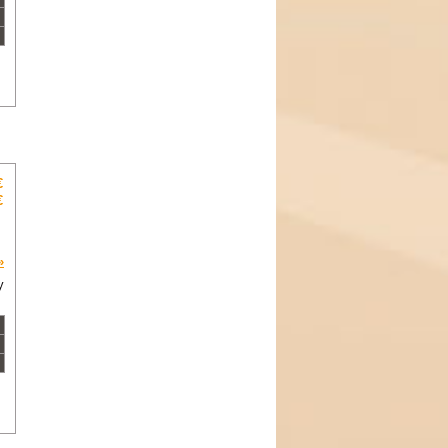
€
€
»
y