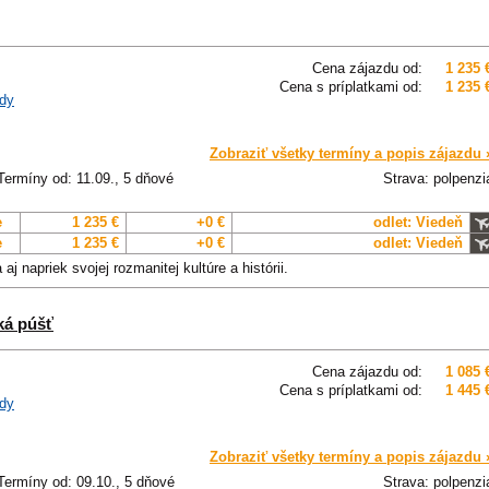
Cena zájazdu od:
1 235 
Cena s príplatkami od:
1 235 
dy
Zobraziť všetky termíny a popis zájazdu 
Termíny od: 11.09., 5 dňové
Strava: polpenzi
e
1 235 €
+0 €
odlet: Viedeň
e
1 235 €
+0 €
odlet: Viedeň
 napriek svojej rozmanitej kultúre a histórii.
ká púšť
Cena zájazdu od:
1 085 
Cena s príplatkami od:
1 445 
dy
Zobraziť všetky termíny a popis zájazdu 
Termíny od: 09.10., 5 dňové
Strava: polpenzi