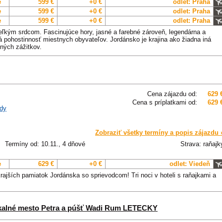
e
599 €
+0 €
odlet: Praha
e
599 €
+0 €
odlet: Praha
e
599 €
+0 €
odlet: Praha
veľkým srdcom. Fascinujúce hory, jasné a farebné zároveň, legendárna a
pohostinnosť miestnych obyvateľov. Jordánsko je krajina ako žiadna iná
ných zážitkov.
Cena zájazdu od:
629 
Cena s príplatkami od:
629 
dy
Zobraziť všetky termíny a popis zájazdu 
Termíny od: 10.11., 4 dňové
Strava: raňajk
e
629 €
+0 €
odlet: Viedeň
krajších pamiatok Jordánska so sprievodcom! Tri noci v hoteli s raňajkami a
skalné mesto Petra a púšť Wadi Rum LETECKY