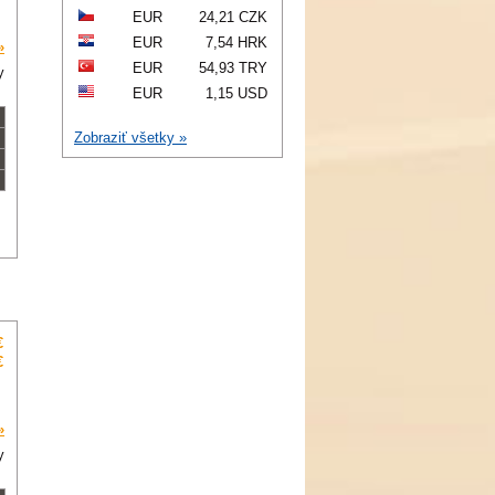
EUR
24,21 CZK
EUR
7,54 HRK
»
EUR
54,93 TRY
y
EUR
1,15 USD
Zobraziť všetky »
€
€
»
y