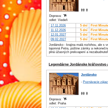
Doprava:
odlet: Viedeň
17.11.2026
5 dní
First Minut
11.12.2026
5 dní
First Minut
12.01.2027
5 dní
First Minut
09.02.2027
5 dní
First Minut
Jordánsko - krajina malá rozlohou, ale s 
tajomná Petra, púštne zámky a nekonečná 
plná úžasných prekvapení a nezabudnuteľ
Legendárne Jordánske kráľovstvo a
Jordánsko
-
Poznávacie zájaz
Doprava:
odlet: Praha