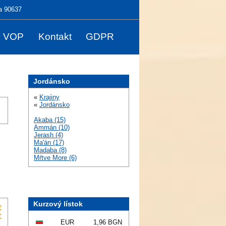
a 90637
VOP
Kontakt
GDPR
Jordánsko
«
Krajiny
«
Jordánsko
Akaba (15)
Ammán (10)
Jerash (4)
Ma'án (17)
Madaba (8)
Mŕtve More (6)
Kurzový lístok
€
€
EUR
1,96 BGN