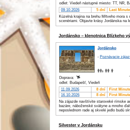
odlet: Viedeň nástupné miesto: TT, NR, 
09.10.2026
5 dní
Last Minute
Kúzelná krajina na brehu Mŕtveho mora s 
scenériami. Objavte krásy Jordánska na 
Jordánsko – klenotnica Blízkeho 
Jordánsko
-
Poznávacie zájaz
Doprava:
odlet: Budapešť, Viedeň
11.09.2026
8 dní
First Minut
16.10.2026
8 dní
First Minut
Na zájazde navštívite staroveké rímske am
bazáre, náboženské svätyne a mnoho ďalší
neposlednom rade aj skvelé jedlo budú 
Silvester v Jordánsku