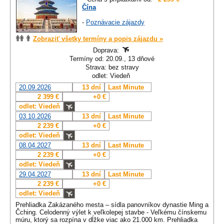
Čína
-
Poznávacie zájazdy
Zobraziť všetky termíny a popis zájazdu »
Doprava:
Termíny od: 20.09., 13 dňové
Strava: bez stravy
odlet: Viedeň
20.09.2026
13 dní
Last Minute
2 399 €
+0 €
odlet: Viedeň
03.10.2026
13 dní
Last Minute
2 239 €
+0 €
odlet: Viedeň
08.04.2027
13 dní
Last Minute
2 239 €
+0 €
odlet: Viedeň
29.04.2027
13 dní
Last Minute
2 239 €
+0 €
odlet: Viedeň
Prehliadka Zakázaného mesta – sídla panovníkov dynastie Ming a
Čching. Celodenný výlet k veľkolepej stavbe - Veľkému čínskemu
múru, ktorý sa rozpína v dĺžke viac ako 21.000 km. Prehliadka