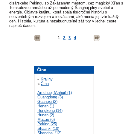
cisárskeho Pekingu so Zakázaným mestom, cez magický Xi’an s
Terakotovou armádou až po moderný Šanghaj plný svetiel a
energie. Objavte krajinu, ktorá spája tisícročnú históriu s
neuveriteľným rozvojom a inováciami, aké menia jej tvár každý
deň. História, kultúra a nezabudnuteľné zážitky v jednej ceste
naprieč časom.
1
2
3
4
Čína
«
Krajiny
«
Čína
An-chuej (Anhui) (1)
Guangdong (3)
Guangxi (2)
Henan (1)
Hongkong (14)
Hunan (2)
Macao (6)
Peking (25)
Shaanxi (10)
Shanghai (12)