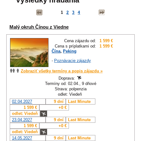
Výsledky hľadania
1
2
3
4
Malý okruh Čínou z Viedne
Cena zájazdu od:
1 599 €
Cena s príplatkami od:
1 599 €
Čína
,
Peking
-
Poznávacie zájazdy
Zobraziť všetky termíny a popis zájazdu »
Doprava:
Termíny od: 02.04., 9 dňové
Strava: polpenzia
odlet: Viedeň
02.04.2027
9 dní
Last Minute
1 599 €
+0 €
odlet: Viedeň
23.04.2027
9 dní
Last Minute
1 599 €
+0 €
odlet: Viedeň
14.05.2027
9 dní
Last Minute