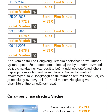
11.09.2026
6 dní
First Minute
1 678 €
+483 €
odlet: Viedeň
25.09.2026
6 dní
First Minute
1 772 €
+483 €
odlet: Viedeň
23.10.2026
6 dní
First Minute
1 678 €
+483 €
odlet: Viedeň
06.11.2026
6 dní
First Minute
1 678 €
+483 €
odlet: Viedeň
Keď vám cestou do Hongkongu letecká spoločnosť stratí kufor a
vy máte pocit, že sa dobre stalo, lebo aj tak by sa vám nezmestil
do izby, na vlastnej koži pocítite bežný údel obyvateľa jedného z
najzaujímavejších miest našej planéty. Na pár kilometroch
štvorcových sa v Hongkongu tiesni takmer osem miliónov ľudí, čo
je absolútny svetový unikát. Kotol menom Hongkong vás
okamžite zhltne a nedá vám spať
Čína - perly ríše stredu z Viedne
Cena zájazdu od:
2 239 €
Cena s príplatkami od:
2 239 €