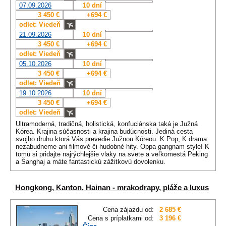
07.09.2026
10 dní
3 450 €
+694 €
odlet: Viedeň
21.09.2026
10 dní
3 450 €
+694 €
odlet: Viedeň
05.10.2026
10 dní
3 450 €
+694 €
odlet: Viedeň
19.10.2026
10 dní
3 450 €
+694 €
odlet: Viedeň
Ultramoderná, tradičná, holistická, konfuciánska taká je Južná
Kórea. Krajina súčasnosti a krajina budúcnosti. Jediná cesta
svojho druhu ktorá Vás prevedie Južnou Kóreou. K Pop, K drama
nezabudneme ani filmové či hudobné hity. Oppa gangnam style! K
tomu si pridajte najrýchlejšie vlaky na svete a veľkomestá Peking
a Šanghaj a máte fantastickú zážitkovú dovolenku.
Hongkong, Kanton, Hainan - mrakodrapy, pláže a luxus
Cena zájazdu od:
2 685 €
Cena s príplatkami od:
3 196 €