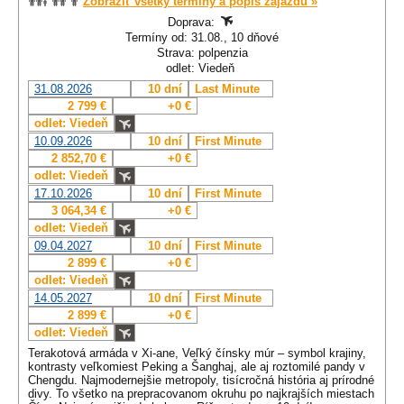
Zobraziť všetky termíny a popis zájazdu »
Doprava:
Termíny od: 31.08., 10 dňové
Strava: polpenzia
odlet: Viedeň
31.08.2026
10 dní
Last Minute
2 799 €
+0 €
odlet: Viedeň
10.09.2026
10 dní
First Minute
2 852,70 €
+0 €
odlet: Viedeň
17.10.2026
10 dní
First Minute
3 064,34 €
+0 €
odlet: Viedeň
09.04.2027
10 dní
First Minute
2 899 €
+0 €
odlet: Viedeň
14.05.2027
10 dní
First Minute
2 899 €
+0 €
odlet: Viedeň
Terakotová armáda v Xi-ane, Veľký čínsky múr – symbol krajiny,
kontrasty veľkomiest Peking a Šanghaj, ale aj roztomilé pandy v
Chengdu. Najmodernejšie metropoly, tisícročná história aj prírodné
divy. To všetko na prepracovanom okruhu po najkrajších miestach