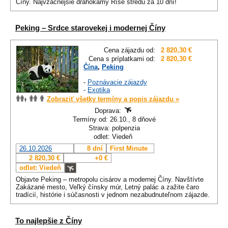
Číny. Najvzácnejšie drahokamy Ríše stredu za 10 dní!
Peking – Srdce starovekej i modernej Číny
Cena zájazdu od:
2 820,30 €
Cena s príplatkami od:
2 820,30 €
Čína
,
Peking
-
Poznávacie zájazdy
-
Exotika
Zobraziť všetky termíny a popis zájazdu »
Doprava:
Termíny od: 26.10., 8 dňové
Strava: polpenzia
odlet: Viedeň
26.10.2026
8 dní
First Minute
2 820,30 €
+0 €
odlet: Viedeň
Objavte Peking – metropolu cisárov a modernej Číny. Navštívte
Zakázané mesto, Veľký čínsky múr, Letný palác a zažite čaro
tradícií, histórie i súčasnosti v jednom nezabudnuteľnom zájazde.
To najlepšie z Číny