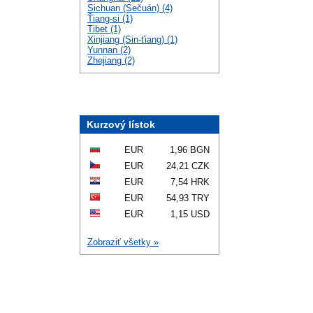
Sichuan (Sečuán) (4)
Ťiang-si (1)
Tibet (1)
Xinjiang (Sin-ťiang) (1)
Yunnan (2)
Zhejiang (2)
Kurzový lístok
EUR
1,96 BGN
EUR
24,21 CZK
EUR
7,54 HRK
EUR
54,93 TRY
EUR
1,15 USD
Zobraziť všetky »