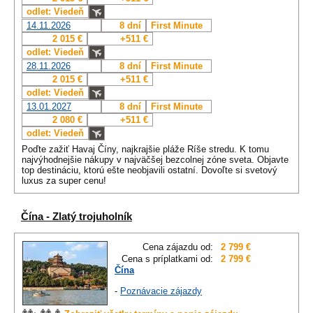
odlet: Viedeň
14.11.2026
8 dní
First Minute
2 015 €
+511 €
odlet: Viedeň
28.11.2026
8 dní
First Minute
2 015 €
+511 €
odlet: Viedeň
13.01.2027
8 dní
First Minute
2 080 €
+511 €
odlet: Viedeň
Poďte zažiť Havaj Číny, najkrajšie pláže Ríše stredu. K tomu
najvýhodnejšie nákupy v najväčšej bezcolnej zóne sveta. Objavte
top destináciu, ktorú ešte neobjavili ostatní. Dovoľte si svetový
luxus za super cenu!
Čína - Zlatý trojuholník
Cena zájazdu od:
2 799 €
Cena s príplatkami od:
2 799 €
Čína
-
Poznávacie zájazdy