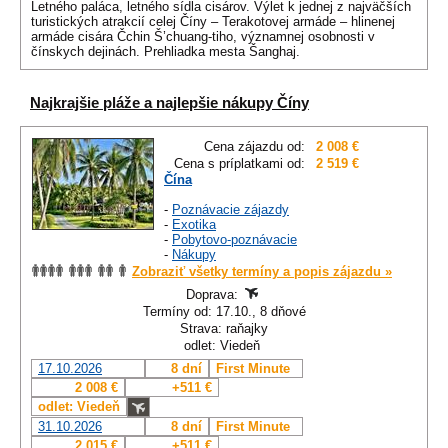
Letného paláca, letného sídla cisárov. Výlet k jednej z najväčších
turistických atrakcií celej Číny – Terakotovej armáde – hlinenej
armáde cisára Čchin Š’chuang-tiho, významnej osobnosti v
čínskych dejinách. Prehliadka mesta Šanghaj.
Najkrajšie pláže a najlepšie nákupy Číny
Cena zájazdu od:
2 008 €
Cena s príplatkami od:
2 519 €
Čína
-
Poznávacie zájazdy
-
Exotika
-
Pobytovo-poznávacie
-
Nákupy
Zobraziť všetky termíny a popis zájazdu »
Doprava:
Termíny od: 17.10., 8 dňové
Strava: raňajky
odlet: Viedeň
17.10.2026
8 dní
First Minute
2 008 €
+511 €
odlet: Viedeň
31.10.2026
8 dní
First Minute
2 015 €
+511 €