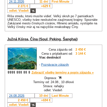
24.11.2026
11 dní
First Minute
2 271 €
+629 €
odlet: Viedeň
Ríša stredu, ktorú musíte vidieť. Veľký okruh po 7 pamiatkach
UNESCO, všetky tváre neskutočne zaujímavej krajiny. Spoznáte
Zakázané mesto čínskych cisárov, Hlinenú armádu, vystúpite na
Veľký čínsky múr aj na najvyššie mrakodrapy Číny.
Južná Kórea, Čína (Soul, Peking, Šanghaj)
Cena zájazdu od:
2 450 €
Cena s príplatkami od:
3 144 €
Viac destinácií
-
Poznávacie zájazdy
Zobraziť všetky termíny a popis zájazdu »
Doprava:
Termíny od: 24.08., 10 dňové
Strava: raňajky
odlet: Viedeň
24.08.2026
10 dní
Last Minute
2 450 €
+694 €
odlet: Viedeň