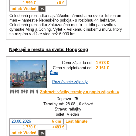
1 599 €
+0 €
odlet: Viedeň
Celodenná prehliadka najväčšieho námestia na svete Tchien-an-
men – námestie Nebeského pokoja - s rozlohou 44 hektárov.
Celodenná prehliadka Zakázaného mesta – sídla panovníkov
dynastie Ming a Čching. Výlet k Veľkému čínskemu múru, ktorý
sa rozpína v dĺžke viac než 6.000 km.
Najkrajšie mesto na svete: Hongkong
Cena zájazdu od:
1 678 €
Cena s príplatkami od:
2 161 €
Čína
-
Poznávacie zájazdy
Zobraziť všetky termíny a popis zájazdu »
Doprava:
Termíny od: 28.08., 6 dňové
Strava: raňajky
odlet: Viedeň
28.08.2026
6 dní
Last Minute
1 730 €
+483 €
odlet: Viedeň