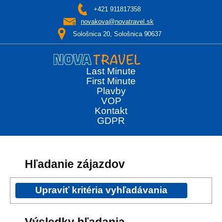
+421 911817358
novakova@novatravel.sk
Sološnica 20, Sološnica 90637
Last Minute
First Minute
Plavby
VOP
Kontakt
GDPR
Hľadanie zájazdov