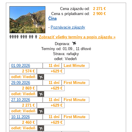
Cena zájazdu od:
2 271 €
Cena s príplatkami od:
2 900 €
Čína
-
Poznávacie zájazdy
Zobraziť všetky termíny a popis zájazdu »
Doprava:
Termíny od: 01.09., 11 dňové
Strava: raňajky
odlet: Viedeň
01.09.2026
11 dní
Last Minute
2 574 €
+629 €
odlet: Viedeň
29.09.2026
11 dní
First Minute
2 869 €
+629 €
odlet: Viedeň
27.10.2026
11 dní
First Minute
2 271 €
+629 €
odlet: Viedeň
10.11.2026
11 dní
First Minute
2 460 €
+629 €
odlet: Viedeň