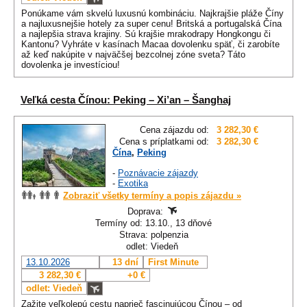
Ponúkame vám skvelú luxusnú kombináciu. Najkrajšie pláže Číny
a najluxusnejšie hotely za super cenu! Britská a portugalská Čína
a najlepšia strava krajiny. Sú krajšie mrakodrapy Hongkongu či
Kantonu? Vyhráte v kasínach Macaa dovolenku späť, či zarobíte
až keď nakúpite v najväčšej bezcolnej zóne sveta? Táto
dovolenka je investíciou!
Veľká cesta Čínou: Peking – Xi’an – Šanghaj
Cena zájazdu od:
3 282,30 €
Cena s príplatkami od:
3 282,30 €
Čína
,
Peking
-
Poznávacie zájazdy
-
Exotika
Zobraziť všetky termíny a popis zájazdu »
Doprava:
Termíny od: 13.10., 13 dňové
Strava: polpenzia
odlet: Viedeň
13.10.2026
13 dní
First Minute
3 282,30 €
+0 €
odlet: Viedeň
Zažite veľkolepú cestu naprieč fascinujúcou Čínou – od