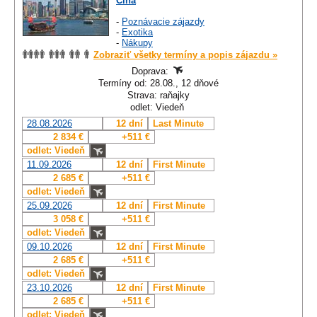
Čína
-
Poznávacie zájazdy
-
Exotika
-
Nákupy
Zobraziť všetky termíny a popis zájazdu »
Doprava:
Termíny od: 28.08., 12 dňové
Strava: raňajky
odlet: Viedeň
28.08.2026
12 dní
Last Minute
2 834 €
+511 €
odlet: Viedeň
11.09.2026
12 dní
First Minute
2 685 €
+511 €
odlet: Viedeň
25.09.2026
12 dní
First Minute
3 058 €
+511 €
odlet: Viedeň
09.10.2026
12 dní
First Minute
2 685 €
+511 €
odlet: Viedeň
23.10.2026
12 dní
First Minute
2 685 €
+511 €
odlet: Viedeň