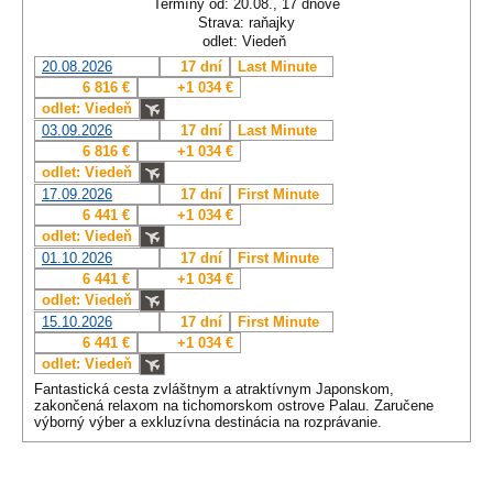
Termíny od: 20.08., 17 dňové
Strava: raňajky
odlet: Viedeň
20.08.2026
17 dní
Last Minute
6 816 €
+1 034 €
odlet: Viedeň
03.09.2026
17 dní
Last Minute
6 816 €
+1 034 €
odlet: Viedeň
17.09.2026
17 dní
First Minute
6 441 €
+1 034 €
odlet: Viedeň
01.10.2026
17 dní
First Minute
6 441 €
+1 034 €
odlet: Viedeň
15.10.2026
17 dní
First Minute
6 441 €
+1 034 €
odlet: Viedeň
Fantastická cesta zvláštnym a atraktívnym Japonskom,
zakončená relaxom na tichomorskom ostrove Palau. Zaručene
výborný výber a exkluzívna destinácia na rozprávanie.