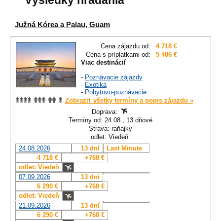
Výsledky hľadania
Južná Kórea a Palau, Guam
Cena zájazdu od:
4 718 €
Cena s príplatkami od:
5 486 €
Viac destinácií
-
Poznávacie zájazdy
-
Exotika
-
Pobytovo-poznávacie
Zobraziť všetky termíny a popis zájazdu »
Doprava:
Termíny od: 24.08., 13 dňové
Strava: raňajky
odlet: Viedeň
24.08.2026
13 dní
Last Minute
4 718 €
+768 €
odlet: Viedeň
07.09.2026
13 dní
6 290 €
+768 €
odlet: Viedeň
21.09.2026
13 dní
6 290 €
+768 €