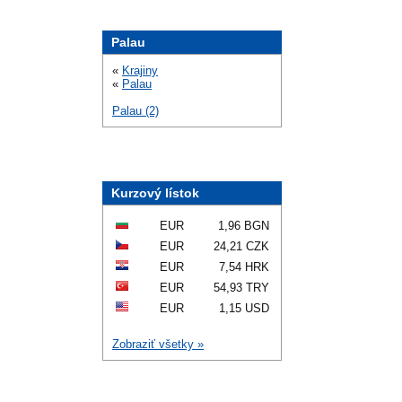
Palau
«
Krajiny
«
Palau
Palau (2)
Kurzový lístok
EUR
1,96 BGN
EUR
24,21 CZK
EUR
7,54 HRK
EUR
54,93 TRY
EUR
1,15 USD
Zobraziť všetky »