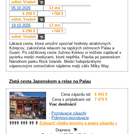
odlet: Viedeň
05.10.2026
13 dní
6 290 €
+768 €
odlet: Viedeň
19.10.2026
13 dní
6 290 €
+768 €
odlet: Viedeň
Lákavá cesta, ktorá umožní spoznať hodnoty atraktívnych
Kórejcov, zakončená relaxom na rajských ostrovoch Palau a
Guam. Po zážitkovej ceste Južnou Kóreou si môžete zaplávať v
jazierku medzi medúzami, ktoré nepŕhlia. Plavba po panenskom
Národnom parku Rock Islands. Medzi ľudoprázdnymi
vápencovými ostrovčekmi nájdeme malý záliv Milky Way.
Zlatá cesta Japonskom a relax na Palau
Cena zájazdu od:
6 441 €
Cena s príplatkami od:
7 475 €
Viac destinácií
-
Poznávacie zájazdy
-
Pobytovo-poznávacie
Zobraziť všetky termíny a popis zájazdu »
Doprava: