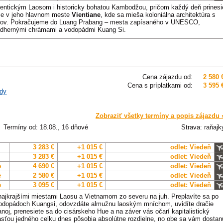
tentickým Laosom i historicky bohatou Kambodžou, pričom každý deň prinesi
me v jeho hlavnom meste
Vientiane
, kde sa mieša koloniálna architektúra s
ámov. Pokračujeme do Luang Prabang – mesta zapísaného v UNESCO,
ádhernými chrámami a vodopádmi Kuang Si.
Cena zájazdu od:
2 580 
Cena s príplatkami od:
3 595 
dy
Zobraziť všetky termíny a popis zájazdu 
Termíny od: 18.08., 16 dňové
Strava: raňajk
3 283 €
+1 015 €
odlet: Viedeň
3 283 €
+1 015 €
odlet: Viedeň
e
4 690 €
+1 015 €
odlet: Viedeň
e
2 580 €
+1 015 €
odlet: Viedeň
e
3 095 €
+1 015 €
odlet: Viedeň
najkrajšími miestami Laosu a Vietnamom zo severu na juh. Preplavíte sa po
vodopádoch Kuangsi, odovzdáte almužnu laoským mníchom, uvidíte dračie
oj, prenesiete sa do cisárskeho Hue a na záver vás očarí kapitalistický
časťou jedného celku dnes pôsobia absolútne rozdielne, no obe sa vám dostan