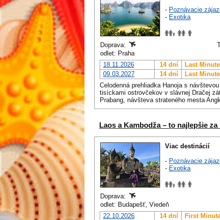
-
Poznávacie zájaz
-
Exotika
Doprava:
odlet: Praha
18.11.2026
14 dní
Last Minute
09.03.2027
14 dní
Last Minute
Celodenná prehliadka Hanoja s návštevou
tisíckami ostrovčekov v slávnej Dračej z
Prabang, návšteva strateného mesta Angko
Laos a Kambodža – to najlepšie za 
Viac destinácií
-
Poznávacie zájaz
-
Exotika
Doprava:
odlet: Budapešť, Viedeň
22.10.2026
14 dní
First Minut