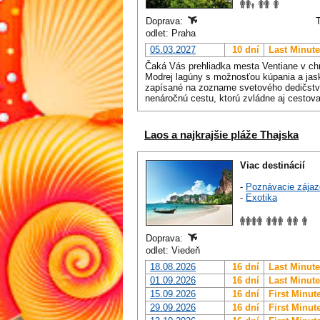
Doprava:
odlet: Praha
05.03.2027
10 dní
Last Minute
Čaká Vás prehliadka mesta Ventiane v ch
Modrej lagúny s možnosťou kúpania a jas
zapísané na zozname svetového dedičst
nenáročnú cestu, ktorú zvládne aj cestova
Laos a najkrajšie pláže Thajska
Viac destinácií
-
Poznávacie zájaz
-
Exotika
Doprava:
odlet: Viedeň
18.08.2026
16 dní
Last Minute
01.09.2026
16 dní
Last Minute
15.09.2026
16 dní
First Minut
29.09.2026
16 dní
First Minut