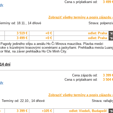
Cena s príplatkami od:
3 499 
dy
Zobraziť všetky termíny a popis zájazdu 
Termíny od: 18.11., 14 dňové
Strava: polpenzi
3 519 €
+0 €
odlet: Praha
3 499 €
+0 €
odlet: Praha
 Pagody jediného stĺpu a areálu Ho Či Minova mauzólea. Plavba medzi
átoke s kúzelnými krasovými scenériami a jaskyňami. Prehliadka mesta Luan
r Wat, na záver prehliadka Ho Chi Minh City.
14 dní
Cena zájazdu od:
3 399 
Cena s príplatkami od:
3 504 
dy
Zobraziť všetky termíny a popis zájazdu 
Termíny od: 22.10., 14 dňové
Strava: raňajk
e
3 399 €
+105 €
odlet: Viedeň, Budapešť