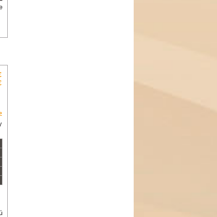
e
€
€
»
y
ú