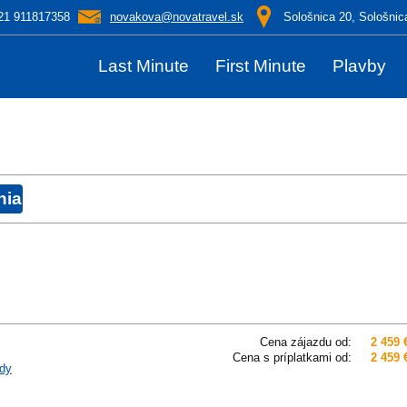
21 911817358
novakova@novatravel.sk
Sološnica 20, Sološnic
Last Minute
First Minute
Plavby
Cena zájazdu od:
2 459 
Cena s príplatkami od:
2 459 
dy