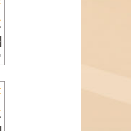
€
»
a
g
€
€
»
y