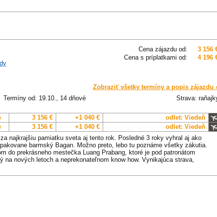
Cena zájazdu od:
3 156 
Cena s príplatkami od:
4 196 
dy
Zobraziť všetky termíny a popis zájazdu 
Termíny od: 19.10., 14 dňové
Strava: raňajk
e
3 156 €
+1 040 €
odlet: Viedeň
e
3 156 €
+1 040 €
odlet: Viedeň
najkrajšiu pamiatku sveta aj tento rok. Posledné 3 roky vyhral aj ako
 opakovane barmský Bagan. Možno preto, lebo tu poznáme všetky zákutia.
om do prekrásneho mestečka Luang Prabang, ktoré je pod patronátom
 na nových letoch a neprekonateľnom know how. Vynikajúca strava,