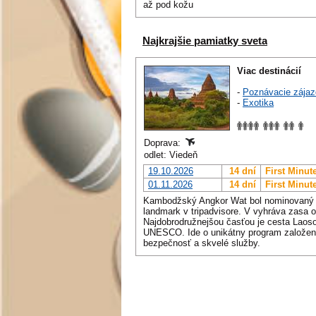
až pod kožu
Najkrajšie pamiatky sveta
Viac destinácií
-
Poznávacie zájaz
-
Exotika
Doprava:
odlet: Viedeň
19.10.2026
14 dní
First Minut
01.11.2026
14 dní
First Minut
Kambodžský Angkor Wat bol nominovaný za 
landmark v tripadvisore. V vyhráva zasa
Najdobrodružnejšou časťou je cesta Laos
UNESCO. Ide o unikátny program založený
bezpečnosť a skvelé služby.