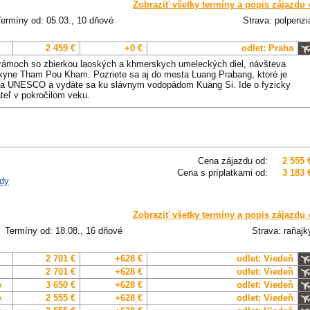
Zobraziť všetky termíny a popis zájazdu 
Termíny od: 05.03., 10 dňové
Strava: polpenzi
2 459 €
+0 €
odlet: Praha
rámoch so zbierkou laoských a khmerskych umeleckých diel, návšteva
kyne Tham Pou Kham. Pozriete sa aj do mesta Luang Prabang, ktoré je
va UNESCO a vydáte sa ku slávnym vodopádom Kuang Si. Ide o fyzicky
teľ v pokročilom veku.
Cena zájazdu od:
2 555 
Cena s príplatkami od:
3 183 
dy
Zobraziť všetky termíny a popis zájazdu 
Termíny od: 18.08., 16 dňové
Strava: raňajk
2 701 €
+628 €
odlet: Viedeň
2 701 €
+628 €
odlet: Viedeň
e
3 650 €
+628 €
odlet: Viedeň
e
2 555 €
+628 €
odlet: Viedeň