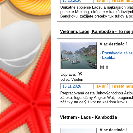
13.10.2026
16 dní
First Minut
Unikátne spojenie Laosu a najkrajších pláž
po rieke Mekong, okúpete v kaskádovitý
Bangkoku, zažijete preteky tuk tukov a o
Vietnam, Laos, Kambodža - To najl
Viac destinácií
-
Poznávacie zájaz
-
Exotika
Doprava:
odlet: Viedeň
15.11.2026
14 dní
First Minut
Prepracovaná cesta Juhovýchodnou Áziou k
zátoka, legendárny Angkor Wat, fotogeni
zážitky na celý život na každom kroku.
Vietnam - Laos - Kambodža
Viac destinácií