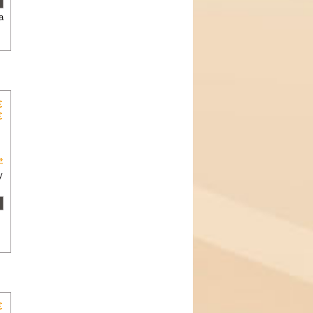
a
€
€
»
y
€