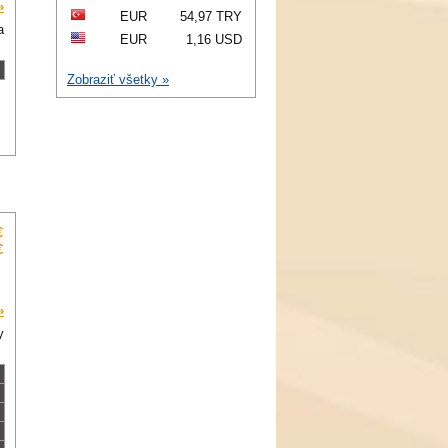
»
EUR
54,97 TRY
a
EUR
1,16 USD
Zobraziť všetky »
€
€
»
y