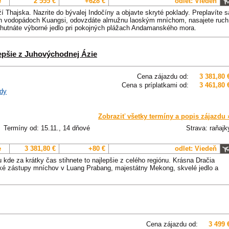
e
2 555 €
+628 €
odlet: Viedeň
í Thajska. Nazrite do bývalej Indočíny a objavte skryté poklady. Preplavíte s
ch vodopádoch Kuangsi, odovzdáte almužnu laoským mníchom, nasajete ruch
chutnáte výborné jedlo pri pokojných plážach Andamanského mora.
epšie z Juhovýchodnej Ázie
Cena zájazdu od:
3 381,80 
Cena s príplatkami od:
3 461,80 
dy
Zobraziť všetky termíny a popis zájazdu 
Termíny od: 15.11., 14 dňové
Strava: raňajk
e
3 381,80 €
+80 €
odlet: Viedeň
de za krátky čas stihnete to najlepšie z celého regiónu. Krásna Dračia
cké zástupy mníchov v Luang Prabang, majestátny Mekong, skvelé jedlo a
Cena zájazdu od:
3 499 