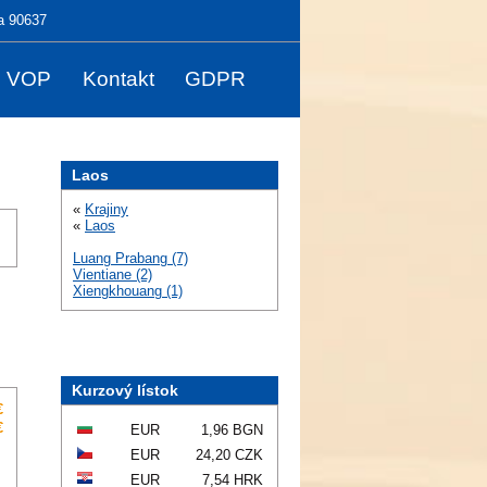
a 90637
VOP
Kontakt
GDPR
Laos
«
Krajiny
«
Laos
Luang Prabang (7)
Vientiane (2)
Xiengkhouang (1)
Kurzový lístok
€
€
EUR
1,96 BGN
EUR
24,20 CZK
EUR
7,54 HRK