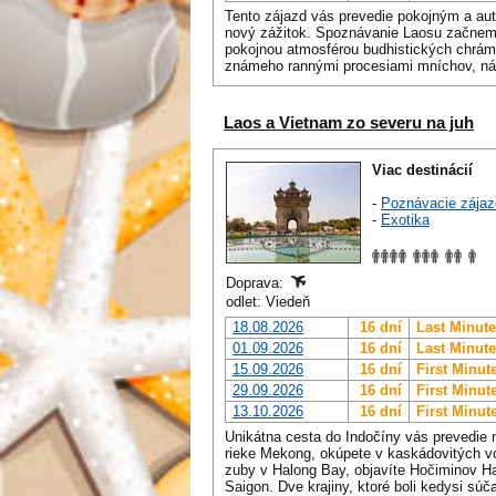
Tento zájazd vás prevedie pokojným a au
nový zážitok. Spoznávanie Laosu začne
pokojnou atmosférou budhistických chr
známeho rannými procesiami mníchov, n
Laos a Vietnam zo severu na juh
Viac destinácií
-
Poznávacie zájaz
-
Exotika
Doprava:
odlet: Viedeň
18.08.2026
16 dní
Last Minute
01.09.2026
16 dní
Last Minute
15.09.2026
16 dní
First Minut
29.09.2026
16 dní
First Minut
13.10.2026
16 dní
First Minut
Unikátna cesta do Indočíny vás prevedie 
rieke Mekong, okúpete v kaskádovitých 
zuby v Halong Bay, objavíte Hočiminov Han
Saigon. Dve krajiny, ktoré boli kedysi sú