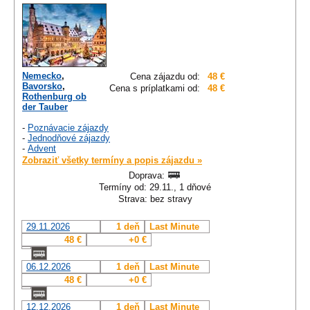
Nemecko
,
Cena zájazdu od:
48 €
Bavorsko
,
Cena s príplatkami od:
48 €
Rothenburg ob
der Tauber
-
Poznávacie zájazdy
-
Jednodňové zájazdy
-
Advent
Zobraziť všetky termíny a popis zájazdu »
Doprava:
Termíny od: 29.11., 1 dňové
Strava: bez stravy
29.11.2026
1 deň
Last Minute
48 €
+0 €
06.12.2026
1 deň
Last Minute
48 €
+0 €
12.12.2026
1 deň
Last Minute