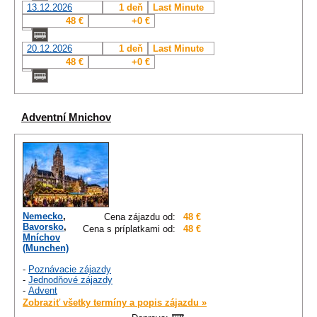
13.12.2026
1 deň
Last Minute
48 €
+0 €
20.12.2026
1 deň
Last Minute
48 €
+0 €
Adventní Mnichov
Nemecko
,
Cena zájazdu od:
48 €
Bavorsko
,
Cena s príplatkami od:
48 €
Mníchov
(Munchen)
-
Poznávacie zájazdy
-
Jednodňové zájazdy
-
Advent
Zobraziť všetky termíny a popis zájazdu »