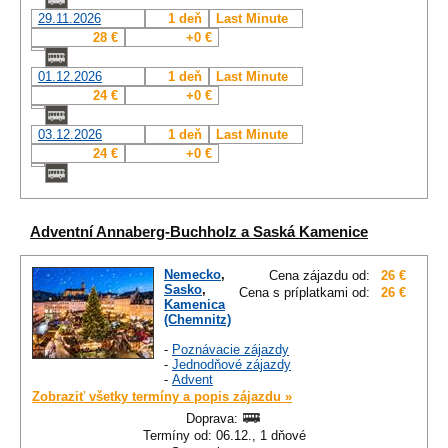
29.11.2026
1 deň
Last Minute
28 €
+0 €
01.12.2026
1 deň
Last Minute
24 €
+0 €
03.12.2026
1 deň
Last Minute
24 €
+0 €
Adventní Annaberg-Buchholz a Saská Kamenice
Nemecko
,
Cena zájazdu od:
26 €
Sasko
,
Cena s príplatkami od:
26 €
Kamenica
(Chemnitz)
-
Poznávacie zájazdy
-
Jednodňové zájazdy
-
Advent
Zobraziť všetky termíny a popis zájazdu »
Doprava:
Termíny od: 06.12., 1 dňové