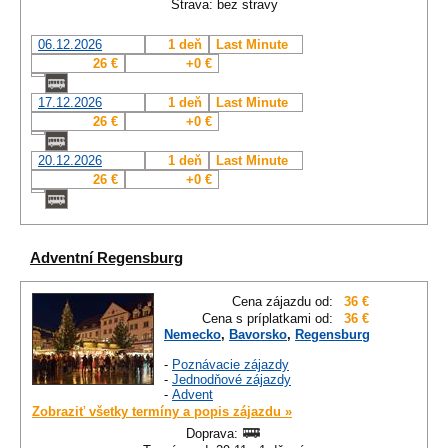
Strava: bez stravy
06.12.2026
1 deň
Last Minute
26 €
+0 €
17.12.2026
1 deň
Last Minute
26 €
+0 €
20.12.2026
1 deň
Last Minute
26 €
+0 €
Adventní Regensburg
Cena zájazdu od:
36 €
Cena s príplatkami od:
36 €
Nemecko
,
Bavorsko
,
Regensburg
-
Poznávacie zájazdy
-
Jednodňové zájazdy
-
Advent
Zobraziť všetky termíny a popis zájazdu »
Doprava: