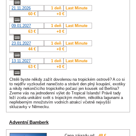
21.11.2026
1 deň
Last Minute
60 €
+0 €
09.01.2027
1 deň
Last Minute
63 €
+0 €
23.01.2027
1 deň
Last Minute
44 €
+0 €
13.11.2027
1 deň
Last Minute
63 €
+0 €
Chtěli byste někdy zažít dovolenou na tropickém ostrově? A co si
to nejdřív vyzkoušet nanečisto a strávit den plný koupání, exotiky
a nikdy nekončícího tropického počasí jen kousek od Berlína?
Zveme vás na jednodenní výlet do Tropical Islands! Právě tady
leží zcela unikátní svět s tropickým mořem, několika lagunami a
nepřeberným množstvím vodních atrakcí včetně nejvyšší
skluzavky v Německu.
Adventní Bamberk
Cena zájazdu od:
48 €