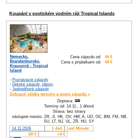
Koupání v exotickém vodním ráji Tropical Islands
Nemecko
,
Cena zájazdu od:
44 €
Brandenbursko
,
Cena s príplatkami od:
44 €
Krausnick - Tropical
Island
-
Poznávacie zájazdy
-
Detské zájazdy, tábory
-
Jednodňové zájazdy
Zobraziť všetky termíny a popis zájazdu »
Doprava:
Termíny od: 14.11., 1 dňové
Strava: bez stravy
nástupné miesto: ZR, JI, HK, OV, HM, A, UO, OC, BM, FM, NB,
SU, LT, NJ, UL, ZR, HU, SY
14.11.2026
1 deň
Last Minute
60 €
+0 €