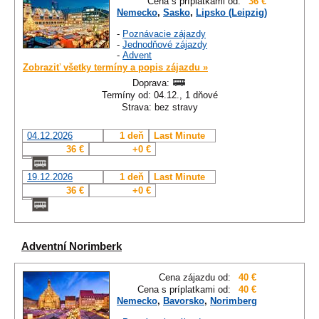
Cena s príplatkami od:
36 €
Nemecko
,
Sasko
,
Lipsko (Leipzig)
-
Poznávacie zájazdy
-
Jednodňové zájazdy
-
Advent
Zobraziť všetky termíny a popis zájazdu »
Doprava:
Termíny od: 04.12., 1 dňové
Strava: bez stravy
04.12.2026
1 deň
Last Minute
36 €
+0 €
19.12.2026
1 deň
Last Minute
36 €
+0 €
Adventní Norimberk
Cena zájazdu od:
40 €
Cena s príplatkami od:
40 €
Nemecko
,
Bavorsko
,
Norimberg