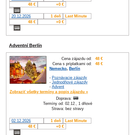
48 €
+0 €
20.12.2026
1 deň
Last Minute
48 €
+0 €
Adventní Berlín
Cena zájazdu od:
48 €
Cena s príplatkami od:
48 €
Nemecko
,
Berlín
-
Poznávacie zájazdy
-
Jednodňové zájazdy
-
Advent
Zobraziť všetky termíny a popis zájazdu »
Doprava:
Termíny od: 02.12., 1 dňové
Strava: bez stravy
02.12.2026
1 deň
Last Minute
48 €
+0 €