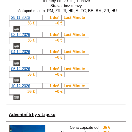
Termíny od: 29.11., 1 dňové
Strava: bez stravy
nástupné miesto: PM, ZR, JI, HK, A, TC, BE, BM, ZR, HU
29.11.2026
1 deň
Last Minute
36 €
+0 €
03.12.2026
1 deň
Last Minute
36 €
+0 €
04.12.2026
1 deň
Last Minute
36 €
+0 €
06.12.2026
1 deň
Last Minute
36 €
+0 €
10.12.2026
1 deň
Last Minute
36 €
+0 €
Adventní trhy v Lipsku
Cena zájazdu od:
36 €