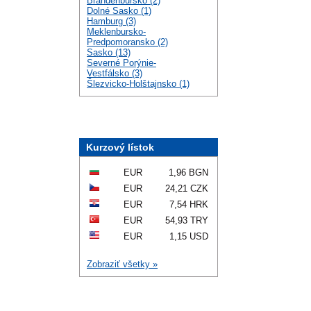
Brandenbursko (2)
Dolné Sasko (1)
Hamburg (3)
Meklenbursko-
Predpomoransko (2)
Sasko (13)
Severné Porýnie-
Vestfálsko (3)
Šlezvicko-Holštajnsko (1)
Kurzový lístok
EUR
1,96 BGN
EUR
24,21 CZK
EUR
7,54 HRK
EUR
54,93 TRY
EUR
1,15 USD
Zobraziť všetky »