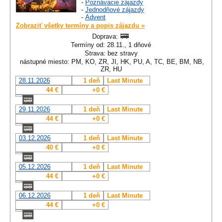
-
Poznávacie zájazdy
-
Jednodňové zájazdy
-
Advent
Zobraziť všetky termíny a popis zájazdu »
Doprava:
Termíny od: 28.11., 1 dňové
Strava: bez stravy
nástupné miesto: PM, KO, ZR, JI, HK, PU, A, TC, BE, BM, NB,
ZR, HU
28.11.2026
1 deň
Last Minute
44 €
+0 €
29.11.2026
1 deň
Last Minute
44 €
+0 €
03.12.2026
1 deň
Last Minute
40 €
+0 €
05.12.2026
1 deň
Last Minute
44 €
+0 €
06.12.2026
1 deň
Last Minute
44 €
+0 €