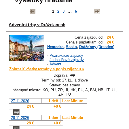
Výsledky hľadania
1
2
3
...
6
Adventní trhy v Drážďanech
Cena zájazdu od:
24 €
Cena s príplatkami od:
24 €
Nemecko
,
Sasko
,
Drážďany (Dresden)
-
Poznávacie zájazdy
-
Jednodňové zájazdy
-
Advent
Zobraziť všetky termíny a popis zájazdu »
Doprava:
Termíny od: 27.11., 1 dňové
Strava: bez stravy
nástupné miesto: KO, PU, ZR, JI, HK, PU, A, BM, NB, LT, UL,
ZR, HU
27.11.2026
1 deň
Last Minute
24 €
+0 €
28.11.2026
1 deň
Last Minute
28 €
+0 €