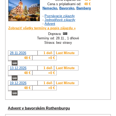
Cena s príplatkami od:
48 €
Nemecko
,
Bavorsko
,
Bamberg
-
Poznávacie zájazdy
-
Jednodňové zájazdy
-
Advent
Zobraziť všetky termíny a popis zájazdu »
Doprava:
Termíny od: 28.11., 1 dňové
Strava: bez stravy
28.11.2026
1 deň
Last Minute
48 €
+0 €
13.12.2026
1 deň
Last Minute
48 €
+0 €
19.12.2026
1 deň
Last Minute
48 €
+0 €
Advent v bavorském Rothenburgu