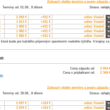
Zobraziť všetky termíny a popis zájazdu 
Termíny od: 01.09., 8 dňové
Strava: raňajk
2 292 €
+431 €
odlet: Viedeň
e
1 913 €
+431 €
odlet: Viedeň
e
1 982 €
+431 €
odlet: Viedeň
e
1 982 €
+431 €
odlet: Viedeň
e
1 982 €
+431 €
odlet: Viedeň
, ktorá bude pre každého príjemným spestrením nudného týždňa. 4 krajiny za
vo
Cena zájazdu od:
2 054 
Cena s príplatkami od:
2 368 
dy
Zobraziť všetky termíny a popis zájazdu 
Termíny od: 28.08., 8 dňové
Strava: raňajk
2 097 €
+314 €
odlet: Viedeň
e
2 054 €
+314 €
odlet: Viedeň