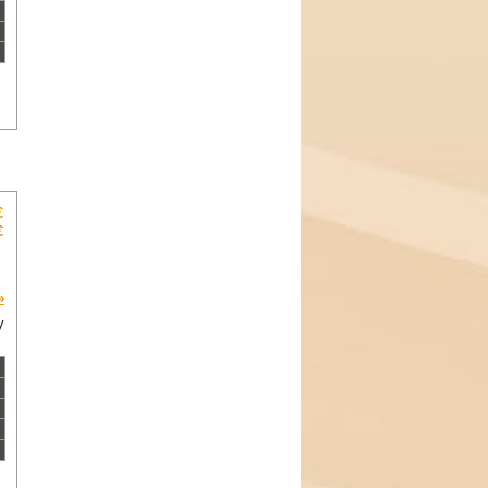
€
€
»
y