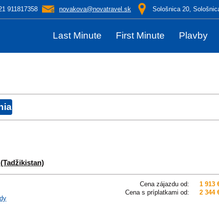
21 911817358
novakova@novatravel.sk
Sološnica 20, Sološnic
Last Minute
First Minute
Plavby
(Tadžikistan)
Cena zájazdu od:
1 913 
Cena s príplatkami od:
2 344 
dy