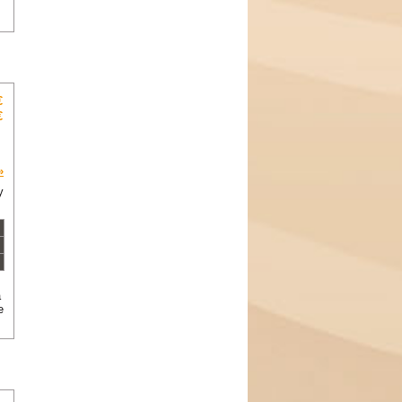
€
€
»
y
a
e