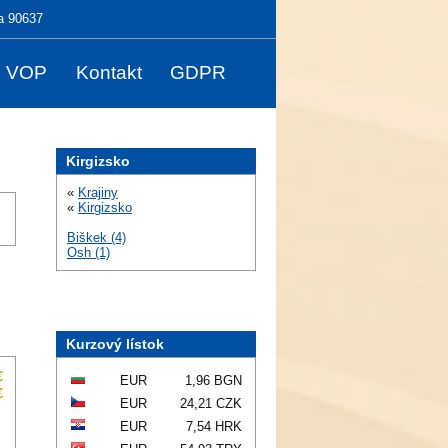
a 90637
VOP
Kontakt
GDPR
Kirgizsko
«
Krajiny
«
Kirgizsko
Biškek (4)
Osh (1)
Kurzový lístok
€
EUR
1,96 BGN
€
EUR
24,21 CZK
EUR
7,54 HRK