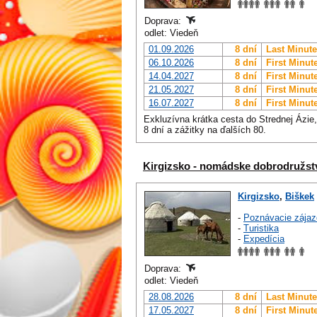
Doprava:
odlet: Viedeň
01.09.2026
8 dní
Last Minute
06.10.2026
8 dní
First Minut
14.04.2027
8 dní
First Minut
21.05.2027
8 dní
First Minut
16.07.2027
8 dní
First Minut
Exkluzívna krátka cesta do Strednej Ázie
8 dní a zážitky na ďalších 80.
Kirgizsko - nomádske dobrodružst
Kirgizsko
,
Biškek
-
Poznávacie zájaz
-
Turistika
-
Expedícia
Doprava:
odlet: Viedeň
28.08.2026
8 dní
Last Minute
17.05.2027
8 dní
First Minut