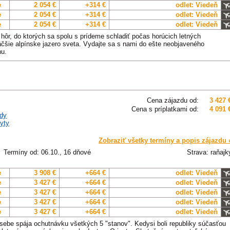
e
2 054 €
+314 €
odlet: Viedeň
e
2 054 €
+314 €
odlet: Viedeň
e
2 054 €
+314 €
odlet: Viedeň
hôr, do ktorých sa spolu s prídeme schladiť počas horúcich letných
čšie alpínske jazero sveta. Vydajte sa s nami do ešte neobjaveného
hu.
Cena zájazdu od:
3 427 
Cena s príplatkami od:
4 091 
dy
yty
Zobraziť všetky termíny a popis zájazdu 
Termíny od: 06.10., 16 dňové
Strava: raňajk
e
3 908 €
+664 €
odlet: Viedeň
e
3 427 €
+664 €
odlet: Viedeň
e
3 427 €
+664 €
odlet: Viedeň
e
3 427 €
+664 €
odlet: Viedeň
e
3 427 €
+664 €
odlet: Viedeň
 sebe spája ochutnávku všetkých 5 "stanov". Kedysi boli republiky súčasťou