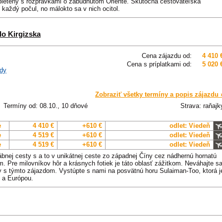
epletený s rozprávkami o zabudnutom Oriente. Skutočná cestovateľská
 každý počul, no málokto sa v nich ocitol.
o Kirgizska
Cena zájazdu od:
4 410 
Cena s príplatkami od:
5 020 
dy
Zobraziť všetky termíny a popis zájazdu 
Termíny od: 08.10., 10 dňové
Strava: raňajk
e
4 410 €
+610 €
odlet: Viedeň
e
4 519 €
+610 €
odlet: Viedeň
e
4 519 €
+610 €
odlet: Viedeň
nej cesty s a to v unikátnej ceste zo západnej Číny cez nádhernú hornatú
. Pre milovníkov hôr a krásnych fotiek je táto oblasť zážitkom. Neváhajte s
ty s týmto zájazdom. Vystúpte s nami na posvätnú horu Sulaiman-Too, ktorá j
 a Európou.