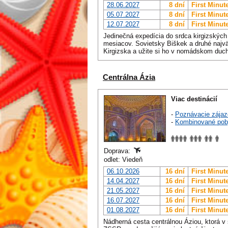
28.06.2027
8 dní
First Minut
05.07.2027
8 dní
First Minut
12.07.2027
8 dní
First Minut
Jedinečná expedícia do srdca kirgizských 
mesiacov. Sovietsky Biškek a druhé najvä
Kirgizska a užite si ho v nomádskom duc
Centrálna Ázia
Viac destinácií
-
Poznávacie zájaz
-
Kombinované pob
Doprava:
odlet: Viedeň
06.10.2026
16 dní
First Minut
14.04.2027
16 dní
First Minut
21.05.2027
16 dní
First Minut
16.07.2027
16 dní
First Minut
01.08.2027
16 dní
First Minut
Nádherná cesta centrálnou Áziou, ktorá v