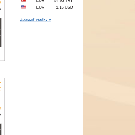
EUR
54,93 TRY
»
EUR
1,15 USD
y
Zobraziť všetky »
€
€
»
y