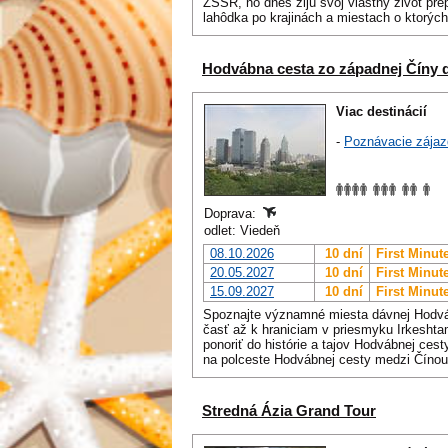
ZSSR, no dnes žijú svoj vlastný život pr
lahôdka po krajinách a miestach o ktorých
Hodvábna cesta zo západnej Číny d
Viac destinácií
-
Poznávacie zájaz
Doprava:
odlet: Viedeň
08.10.2026
10 dní
First Minut
20.05.2027
10 dní
First Minut
15.09.2027
10 dní
First Minut
Spoznajte významné miesta dávnej Hodváb
časť až k hraniciam v priesmyku Irkeshtam
ponoriť do histórie a tajov Hodvábnej ces
na polceste Hodvábnej cesty medzi Čínou
Stredná Ázia Grand Tour