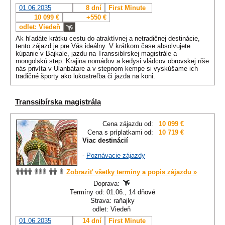
01.06.2035
8 dní
First Minute
10 099 €
+550 €
odlet: Viedeň
Ak hľadáte krátku cestu do atraktívnej a netradičnej destinácie,
tento zájazd je pre Vás ideálny. V krátkom čase absolvujete
kúpanie v Bajkale, jazdu na Transsibírskej magistrále a
mongolskú step. Krajina nomádov a kedysi vládcov obrovskej ríše
nás privíta v Ulanbátare a v stepnom kempe si vyskúšame ich
tradičné športy ako lukostreľba či jazda na koni.
Transsibírska magistrála
Cena zájazdu od:
10 099 €
Cena s príplatkami od:
10 719 €
Viac destinácií
-
Poznávacie zájazdy
Zobraziť všetky termíny a popis zájazdu »
Doprava:
Termíny od: 01.06., 14 dňové
Strava: raňajky
odlet: Viedeň
01.06.2035
14 dní
First Minute