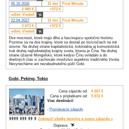
05.10.2026
11 dní
First Minute
2 985 €
+572 €
odlet: Viedeň
22.04.2027
11 dní
First Minute
3 073 €
+572 €
odlet: Viedeň
Dve mocnosti, ktoré majú dlhú a fascinujúcu spoločnú históriu.
Pozrime sa na dve krajiny, ktoré sa dostali po tisícročiach na iné
úrovne. Na druhej strane kapitalistická, koloniálna aj komunistická
tvár druhej najľudnatejšej krajiny sveta, ktorou je Čína. Na druhej
strane úžasné Mongolsko, ktoré kedysi Čínu ovládalo a do
dnešných čias si zachovalo množstvo aspektov tradičného života.
Nevynecháme ani nezabudnuteľnú púšť Gobi.
Gobi, Peking, Tokio
Cena zájazdu od:
4 267 €
Cena s príplatkami od:
5 031 €
Viac destinácií
-
Poznávacie zájazdy
Zobraziť všetky termíny a popis zájazdu »
Doprava: