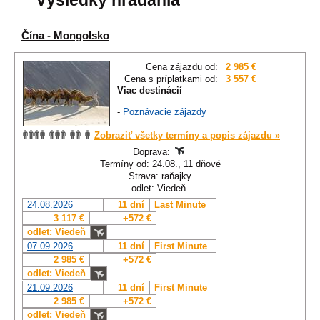
Výsledky hľadania
Čína - Mongolsko
Cena zájazdu od:
2 985 €
Cena s príplatkami od:
3 557 €
Viac destinácií
-
Poznávacie zájazdy
Zobraziť všetky termíny a popis zájazdu »
Doprava:
Termíny od: 24.08., 11 dňové
Strava: raňajky
odlet: Viedeň
24.08.2026
11 dní
Last Minute
3 117 €
+572 €
odlet: Viedeň
07.09.2026
11 dní
First Minute
2 985 €
+572 €
odlet: Viedeň
21.09.2026
11 dní
First Minute
2 985 €
+572 €
odlet: Viedeň