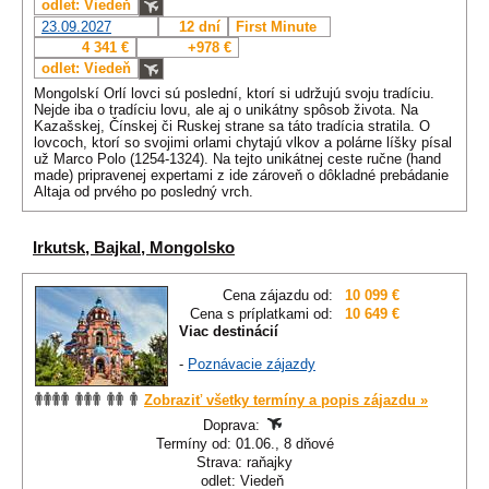
odlet: Viedeň
23.09.2027
12 dní
First Minute
4 341 €
+978 €
odlet: Viedeň
Mongolskí Orlí lovci sú poslední, ktorí si udržujú svoju tradíciu.
Nejde iba o tradíciu lovu, ale aj o unikátny spôsob života. Na
Kazašskej, Čínskej či Ruskej strane sa táto tradícia stratila. O
lovcoch, ktorí so svojimi orlami chytajú vlkov a polárne líšky písal
už Marco Polo (1254-1324). Na tejto unikátnej ceste ručne (hand
made) pripravenej expertami z ide zároveň o dôkladné prebádanie
Altaja od prvého po posledný vrch.
Irkutsk, Bajkal, Mongolsko
Cena zájazdu od:
10 099 €
Cena s príplatkami od:
10 649 €
Viac destinácií
-
Poznávacie zájazdy
Zobraziť všetky termíny a popis zájazdu »
Doprava:
Termíny od: 01.06., 8 dňové
Strava: raňajky
odlet: Viedeň