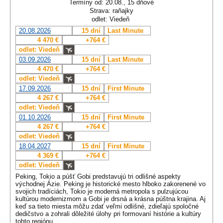
Termíny od: 20.08., 15 dňové
Strava: raňajky
odlet: Viedeň
20.08.2026
15 dní
Last Minute
4 470 €
+764 €
odlet: Viedeň
03.09.2026
15 dní
Last Minute
4 470 €
+764 €
odlet: Viedeň
17.09.2026
15 dní
First Minute
4 267 €
+764 €
odlet: Viedeň
01.10.2026
15 dní
First Minute
4 267 €
+764 €
odlet: Viedeň
18.04.2027
15 dní
First Minute
4 369 €
+764 €
odlet: Viedeň
Peking, Tokio a púšť Gobi predstavujú tri odlišné aspekty
východnej Ázie. Peking je historické mesto hlboko zakorenené vo
svojich tradíciách, Tokio je moderná metropola s pulzujúcou
kultúrou modernizmom a Gobi je drsná a krásna púštna krajina. Aj
keď sa tieto miesta môžu zdať veľmi odlišné, zdieľajú spoločné
dedičstvo a zohrali dôležité úlohy pri formovaní histórie a kultúry
tohto regiónu.