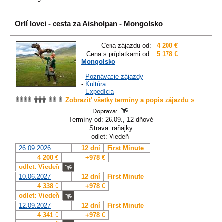
Orlí lovci - cesta za Aisholpan - Mongolsko
Cena zájazdu od:
4 200 €
Cena s príplatkami od:
5 178 €
Mongolsko
-
Poznávacie zájazdy
-
Kultúra
-
Expedícia
Zobraziť všetky termíny a popis zájazdu »
Doprava:
Termíny od: 26.09., 12 dňové
Strava: raňajky
odlet: Viedeň
26.09.2026
12 dní
First Minute
4 200 €
+978 €
odlet: Viedeň
10.06.2027
12 dní
First Minute
4 338 €
+978 €
odlet: Viedeň
12.09.2027
12 dní
First Minute
4 341 €
+978 €