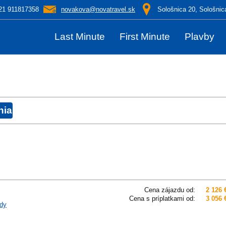
21 911817358
novakova@novatravel.sk
Sološnica 20, Sološnic
Last Minute
First Minute
Plavby
Cena zájazdu od:
2 126 
Cena s príplatkami od:
3 056 
dy