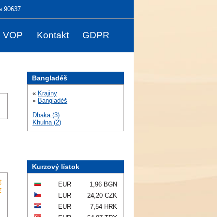
a 90637
VOP
Kontakt
GDPR
Bangladéš
«
Krajiny
«
Bangladéš
Dhaka (3)
Khulna (2)
Kurzový lístok
€
EUR
1,96 BGN
€
EUR
24,20 CZK
EUR
7,54 HRK