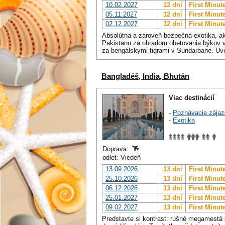
10.02.2027
12 dní
First Minut
05.11.2027
12 dní
First Minut
02.12.2027
12 dní
First Minut
Absolútna a zároveň bezpečná exotika, a
Pakistanu za obradom obetovania býkov v 
za bengálskymi tigrami v Sundarbane. U
Bangladéš, India, Bhután
Viac destinácií
-
Poznávacie zájaz
-
Exotika
Doprava:
odlet: Viedeň
13.09.2026
13 dní
First Minut
25.10.2026
13 dní
First Minut
06.12.2026
13 dní
First Minut
25.01.2027
13 dní
First Minut
09.02.2027
13 dní
First Minut
Predstavte si kontrast: rušné megamestá 