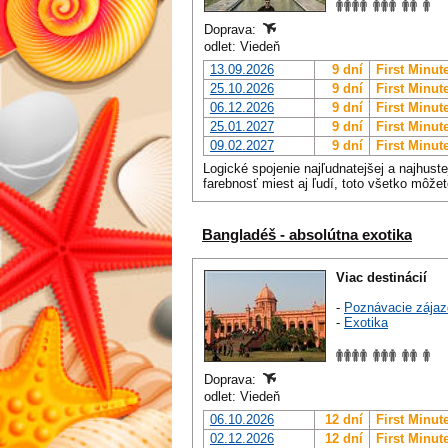
Doprava:
odlet: Viedeň
13.09.2026
9 dní
First Minut
25.10.2026
9 dní
First Minut
06.12.2026
9 dní
First Minut
25.01.2027
9 dní
First Minut
09.02.2027
9 dní
First Minut
Logické spojenie najľudnatejšej a najhuste
farebnosť miest aj ľudí, toto všetko môžete
Bangladéš - absolútna exotika
Viac destinácií
-
Poznávacie zájaz
-
Exotika
Doprava:
odlet: Viedeň
06.10.2026
12 dní
First Minut
02.12.2026
12 dní
First Minut