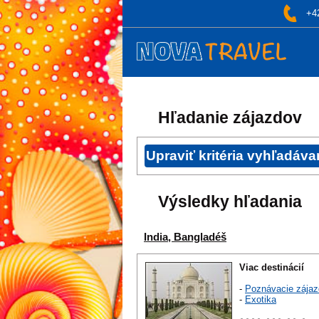
+4
Hľadanie zájazdov
Výsledky hľadania
India, Bangladéš
Viac destinácií
-
Poznávacie zájaz
-
Exotika