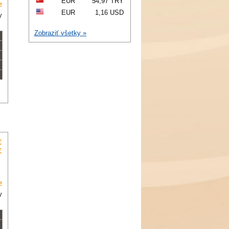
EUR
54,97 TRY
»
EUR
1,16 USD
y
Zobraziť všetky »
€
€
»
y