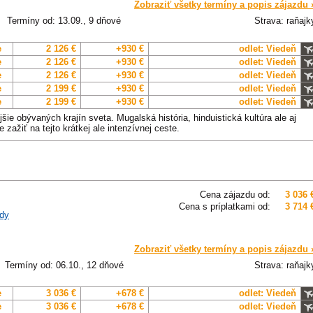
Zobraziť všetky termíny a popis zájazdu 
Termíny od: 13.09., 9 dňové
Strava: raňajk
e
2 126 €
+930 €
odlet: Viedeň
e
2 126 €
+930 €
odlet: Viedeň
e
2 126 €
+930 €
odlet: Viedeň
e
2 199 €
+930 €
odlet: Viedeň
e
2 199 €
+930 €
odlet: Viedeň
jšie obývaných krajín sveta. Mugalská história, hinduistická kultúra ale aj
 zažiť na tejto krátkej ale intenzívnej ceste.
Cena zájazdu od:
3 036 
Cena s príplatkami od:
3 714 
dy
Zobraziť všetky termíny a popis zájazdu 
Termíny od: 06.10., 12 dňové
Strava: raňajk
e
3 036 €
+678 €
odlet: Viedeň
e
3 036 €
+678 €
odlet: Viedeň