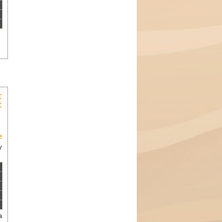
€
€
»
y
a