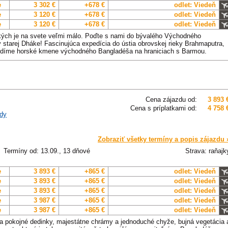
e
3 302 €
+678 €
odlet: Viedeň
e
3 120 €
+678 €
odlet: Viedeň
e
3 120 €
+678 €
odlet: Viedeň
kých je na svete veľmi málo. Poďte s nami do bývalého Východného
starej Dháke! Fascinujúca expedícia do ústia obrovskej rieky Brahmaputra,
vidíme horské kmene východného Bangladéša na hraniciach s Barmou.
Cena zájazdu od:
3 893 
Cena s príplatkami od:
4 758 
dy
Zobraziť všetky termíny a popis zájazdu 
Termíny od: 13.09., 13 dňové
Strava: raňajk
e
3 893 €
+865 €
odlet: Viedeň
e
3 893 €
+865 €
odlet: Viedeň
e
3 893 €
+865 €
odlet: Viedeň
e
3 987 €
+865 €
odlet: Viedeň
e
3 987 €
+865 €
odlet: Viedeň
a pokojné dedinky, majestátne chrámy a jednoduché chyže, bujná vegetácia 