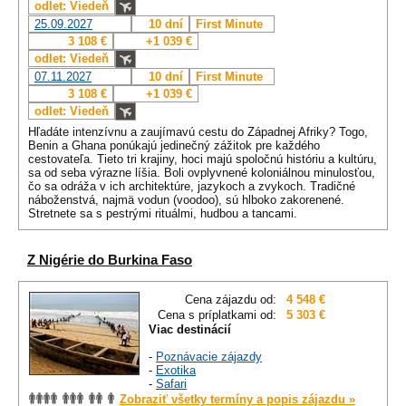
odlet: Viedeň
25.09.2027
10 dní
First Minute
3 108 €
+1 039 €
odlet: Viedeň
07.11.2027
10 dní
First Minute
3 108 €
+1 039 €
odlet: Viedeň
Hľadáte intenzívnu a zaujímavú cestu do Západnej Afriky? Togo,
Benin a Ghana ponúkajú jedinečný zážitok pre každého
cestovateľa. Tieto tri krajiny, hoci majú spoločnú históriu a kultúru,
sa od seba výrazne líšia. Boli ovplyvnené koloniálnou minulosťou,
čo sa odráža v ich architektúre, jazykoch a zvykoch. Tradičné
náboženstvá, najmä vodun (voodoo), sú hlboko zakorenené.
Stretnete sa s pestrými rituálmi, hudbou a tancami.
Z Nigérie do Burkina Faso
Cena zájazdu od:
4 548 €
Cena s príplatkami od:
5 303 €
Viac destinácií
-
Poznávacie zájazdy
-
Exotika
-
Safari
Zobraziť všetky termíny a popis zájazdu »