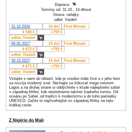
Doprava:
Termíny od: 31.10., 14 dňové
Strava: raňajky
odlet: Viedeň
31.10.2026
14 dní
First Minute
4 548 €
+755 €
odlet: Viedeň
09.05.2027
14 dní
First Minute
4 673 €
+755 €
odlet: Viedeň
30.10.2027
14 dní
First Minute
4 673 €
+755 €
odlet: Viedeň
Vstúpte s nami do oblastí, kde je voodoo stále živé a v jeho tieni
sa rozvíja moderný svet. Nechajte sa šokovať mega mestom
Lagos a na druhej strane si oddýchnite v kľude najlepšieho safari
v západnej Afrike, kde nestretneme takmer žiadneho turistu. Od
oceánu po Sahel, od tradícií k modernizmu a do toho pamiatky
UNESCO. Zažite to najživelnejšie zo západnej Afriky na tejto
krátkej ceste.
Z Nigérie do Mali