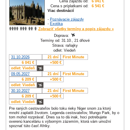
Cena zájazdu od:
6 041 €
Cena s príplatkami od:
6 541 €
Viac destinácií
-
Poznávacie zájazdy
-
Exotika
Zobraziť všetky termíny a popis zájazdu »
Doprava:
Termíny od: 31.10., 21 dňové
Strava: raňajky
odlet: Viedeň
31.10.2026
21 dní
First Minute
6 041 €
+500 €
odlet: Viedeň
09.05.2027
21 dní
First Minute
6 209 €
+500 €
odlet: Viedeň
30.10.2027
21 dní
First Minute
6 209 €
+500 €
odlet: Viedeň
Pre raných cestovateľov bolo toku rieky Niger snom za ktorý
mnohí zaplatili životom. Legenda cestovateľov, Mungo Park, by o
tom mohol rozprávať. Dnes sa to dá inak, hoci potrebujete
overenú kanceláriu s výborným zázemím, ktorá vám umožní
spoznať túto časť Afriky.