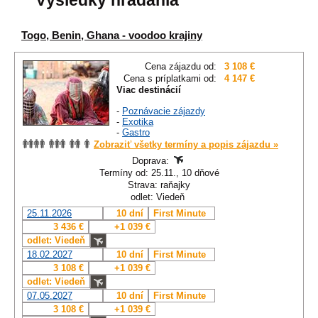
Výsledky hľadania
Togo, Benin, Ghana - voodoo krajiny
Cena zájazdu od:
3 108 €
Cena s príplatkami od:
4 147 €
Viac destinácií
-
Poznávacie zájazdy
-
Exotika
-
Gastro
Zobraziť všetky termíny a popis zájazdu »
Doprava:
Termíny od: 25.11., 10 dňové
Strava: raňajky
odlet: Viedeň
25.11.2026
10 dní
First Minute
3 436 €
+1 039 €
odlet: Viedeň
18.02.2027
10 dní
First Minute
3 108 €
+1 039 €
odlet: Viedeň
07.05.2027
10 dní
First Minute
3 108 €
+1 039 €