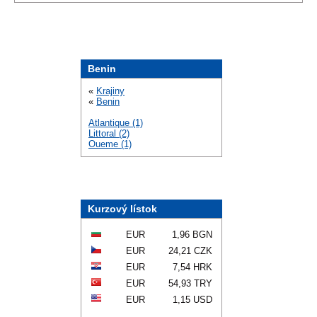
Benin
«
Krajiny
«
Benin
Atlantique (1)
Littoral (2)
Oueme (1)
Kurzový lístok
EUR
1,96 BGN
EUR
24,21 CZK
EUR
7,54 HRK
EUR
54,93 TRY
EUR
1,15 USD