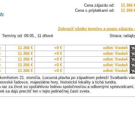
Cena zájazdu od:
11 266 
Cena s príplatkami od:
11 266 
dy
Zobraziť všetky termíny a popis zájazdu 
Termíny od: 09.05., 11 dňové
Strava: raňajk
e
11 266 €
+0 €
odlet: Viedeň
e
11 266 €
+0 €
odlet: Viedeň
e
11 266 €
+0 €
odlet: Viedeň
e
11 266 €
+0 €
odlet: Viedeň
e
11 266 €
+0 €
odlet: Viedeň
s komfortom 21. storočia. Luxusná plavba po západnom pobreží Svalbardu vás
rovské ľadovce, majestátne hory, historické lokality a tichá tundra.
 raz za život so spoľahlivou lodnou spoločnosťou a odbornými sprievodcami,
ré sa dajú precítiť len v tejto jedinečnej časti sveta.