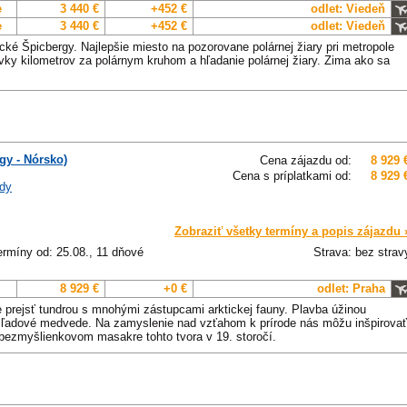
e
3 440 €
+452 €
odlet: Viedeň
e
3 440 €
+452 €
odlet: Viedeň
ké Špicbergy. Najlepšie miesto na pozorovane polárnej žiary pri metropole
ky kilometrov za polárnym kruhom a hľadanie polárnej žiary. Zima ako sa
gy - Nórsko)
Cena zájazdu od:
8 929 
Cena s príplatkami od:
8 929 
dy
Zobraziť všetky termíny a popis zájazdu 
ermíny od: 25.08., 11 dňové
Strava: bez strav
8 929 €
+0 €
odlet: Praha
e prejsť tundrou s mnohými zástupcami arktickej fauny. Plavba úžinou
 a ľadové medvede. Na zamyslenie nad vzťahom k prírode nás môžu inšpirovať
o bezmyšlienkovom masakre tohto tvora v 19. storočí.