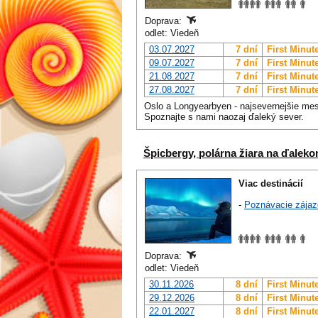
Doprava:
odlet: Viedeň
03.07.2027
7 dní
First Minut
09.07.2027
7 dní
First Minut
21.08.2027
7 dní
First Minut
27.08.2027
7 dní
First Minut
Oslo a Longyearbyen - najsevernejšie mes
Spoznajte s nami naozaj ďaleký sever.
Špicbergy, polárna žiara na ďalek
Viac destinácií
-
Poznávacie zájaz
Doprava:
odlet: Viedeň
30.11.2026
8 dní
First Minut
29.12.2026
8 dní
First Minut
22.01.2027
8 dní
First Minut