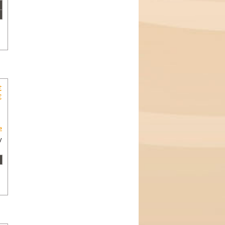
€
€
»
y