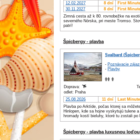
12.02.2027
8 dní
First Minut
30.11.2027
8 dní
First Minut
Zimná cesta až k 80. rovnobežke na exotic
severného Nórska, pri meste Tromso. Stov
patrí!
Špicbergy - plavba
Svalbard (Špicber
-
Poznávacie zájaz
-
Plavby
Doprava:
T
odlet: Praha
25.08.2026
11 dní
Last Minute
Plavba po Arktíde, počas ktorej sa môžet
Hinlopen, kde sa hojne vyskytujú tulene
hromady kostí bieluhy, ktoré tu zostali p
Špicbergy - plavba luxusnou loďou