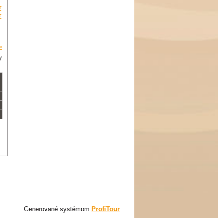
€
€
»
y
Generované systémom
ProfiTour