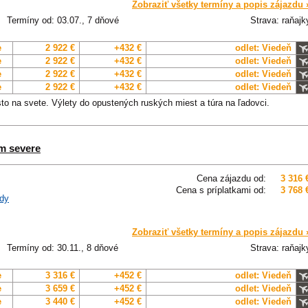
Zobraziť všetky termíny a popis zájazdu 
Termíny od: 03.07., 7 dňové
Strava: raňajk
e
2 922 €
+432 €
odlet: Viedeň
e
2 922 €
+432 €
odlet: Viedeň
e
2 922 €
+432 €
odlet: Viedeň
e
2 922 €
+432 €
odlet: Viedeň
to na svete. Výlety do opustených ruských miest a túra na ľadovci.
om severe
Cena zájazdu od:
3 316 
Cena s príplatkami od:
3 768 
dy
Zobraziť všetky termíny a popis zájazdu 
Termíny od: 30.11., 8 dňové
Strava: raňajk
e
3 316 €
+452 €
odlet: Viedeň
e
3 659 €
+452 €
odlet: Viedeň
e
3 440 €
+452 €
odlet: Viedeň