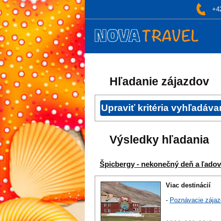
+4
Hľadanie zájazdov
Výsledky hľadania
Špicbergy - nekonečný deň a ľado
Viac destinácií
-
Poznávacie zájaz