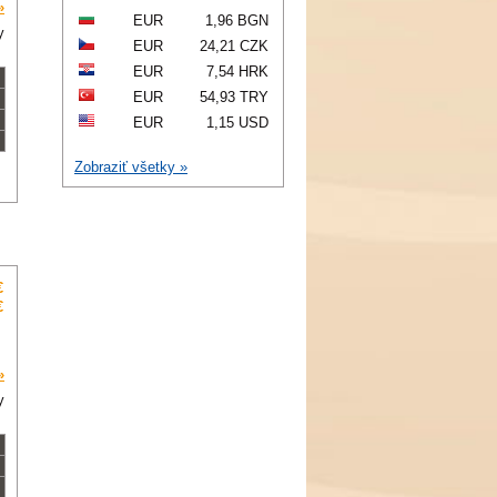
»
EUR
1,96 BGN
y
EUR
24,21 CZK
EUR
7,54 HRK
EUR
54,93 TRY
EUR
1,15 USD
Zobraziť všetky »
€
€
»
y