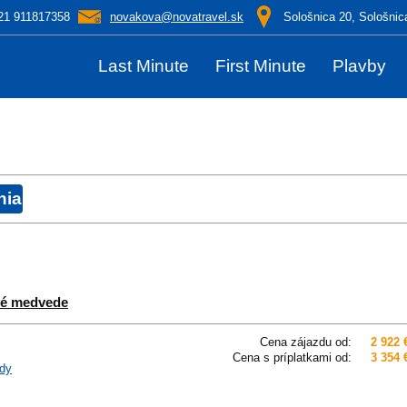
21 911817358
novakova@novatravel.sk
Sološnica 20, Sološnic
Last Minute
First Minute
Plavby
vé medvede
Cena zájazdu od:
2 922 
Cena s príplatkami od:
3 354 
dy