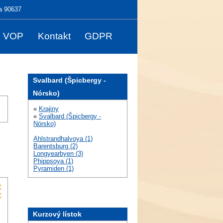
a 90637
VOP
Kontakt
GDPR
Svalbard (Špicbergy -
Nórsko)
«
Krajiny
«
Svalbard (Špicbergy -
Nórsko)
Ahlstrandhalvoya (1)
Barentsburg (2)
Longyearbyen (3)
Phippsoya (1)
Pyramiden (1)
€
€
Kurzový lístok