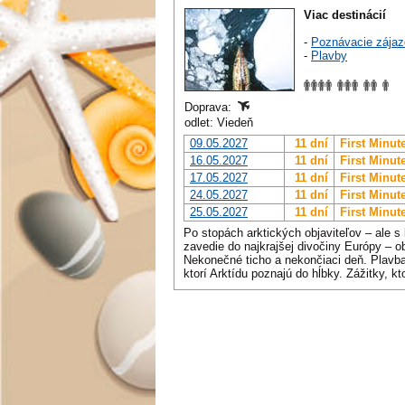
Viac destinácií
-
Poznávacie zájaz
-
Plavby
Doprava:
odlet: Viedeň
09.05.2027
11 dní
First Minut
16.05.2027
11 dní
First Minut
17.05.2027
11 dní
First Minut
24.05.2027
11 dní
First Minut
25.05.2027
11 dní
First Minut
Po stopách arktických objaviteľov – ale 
zavedie do najkrajšej divočiny Európy – ob
Nekonečné ticho a nekončiaci deň. Plavba
ktorí Arktídu poznajú do hĺbky. Zážitky, kto