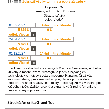
Zobraziť všetky termíny a popis zájazdu »
Doprava:
Termíny od: 01.02., 14 dňové
Strava: raňajky
odlet: Viedeň
01.02.2027
14 dní
First Minute
5 879 €
+0 €
odlet: Viedeň
29.04.2027
14 dní
First Minute
5 879 €
+0 €
odlet: Viedeň
01.12.2027
14 dní
First Minute
5 879 €
+0 €
odlet: Viedeň
Predkolumbovská história slávnych Mayov v Guatemale, mohutné
vulkány a modré jazerá Nikaraguy a jeden z najväčších
technologických divov sveta v modernej Paname. Či už vás
zaujímajú dejiny pretkané mytológiou, divoká príroda alebo
modernita v srdci atraktívnej exotiky, tento zájazd má v talóne pre
každého niečo. Zažite farebnú a dynamickú Strednú Ameriku s
prepracovaným programom.
Stredná Amerika Grand Tour