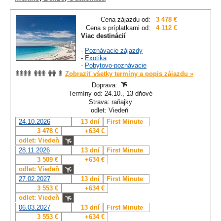
Cena zájazdu od:
3 478 €
Cena s príplatkami od:
4 112 €
Viac destinácií
-
Poznávacie zájazdy
-
Exotika
-
Pobytovo-poznávacie
Zobraziť všetky termíny a popis zájazdu »
Doprava:
Termíny od: 24.10., 13 dňové
Strava: raňajky
odlet: Viedeň
24.10.2026
13 dní
First Minute
3 478 €
+634 €
odlet: Viedeň
28.11.2026
13 dní
First Minute
3 509 €
+634 €
odlet: Viedeň
27.02.2027
13 dní
First Minute
3 553 €
+634 €
odlet: Viedeň
06.03.2027
13 dní
First Minute
3 553 €
+634 €