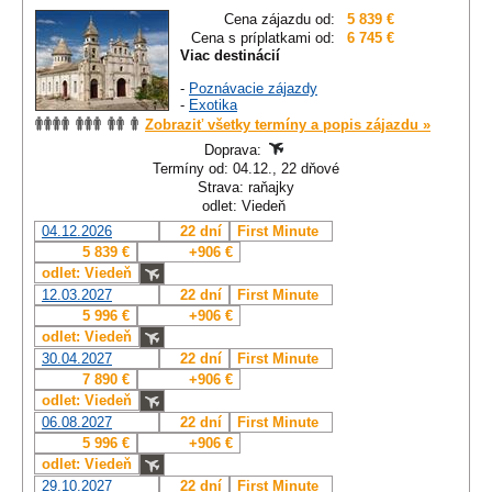
Cena zájazdu od:
5 839 €
Cena s príplatkami od:
6 745 €
Viac destinácií
-
Poznávacie zájazdy
-
Exotika
Zobraziť všetky termíny a popis zájazdu »
Doprava:
Termíny od: 04.12., 22 dňové
Strava: raňajky
odlet: Viedeň
04.12.2026
22 dní
First Minute
5 839 €
+906 €
odlet: Viedeň
12.03.2027
22 dní
First Minute
5 996 €
+906 €
odlet: Viedeň
30.04.2027
22 dní
First Minute
7 890 €
+906 €
odlet: Viedeň
06.08.2027
22 dní
First Minute
5 996 €
+906 €
odlet: Viedeň
29.10.2027
22 dní
First Minute