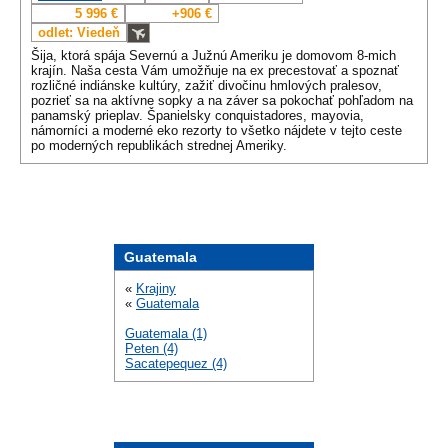
5 996 €
+906 €
odlet: Viedeň
Šija, ktorá spája Severnú a Južnú Ameriku je domovom 8-mich
krajín. Naša cesta Vám umožňuje na ex precestovať a spoznať
rozličné indiánske kultúry, zažiť divočinu hmlových pralesov,
pozrieť sa na aktívne sopky a na záver sa pokochať pohľadom na
panamský prieplav. Španielsky conquistadores, mayovia,
námorníci a moderné eko rezorty to všetko nájdete v tejto ceste
po moderných republikách strednej Ameriky.
Guatemala
«
Krajiny
«
Guatemala
Guatemala (1)
Peten (4)
Sacatepequez (4)