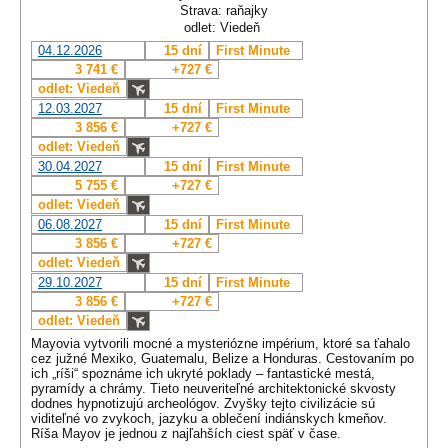
Strava: raňajky
odlet: Viedeň
04.12.2026
15 dní
First Minute
3 741 €
+727 €
odlet: Viedeň
12.03.2027
15 dní
First Minute
3 856 €
+727 €
odlet: Viedeň
30.04.2027
15 dní
First Minute
5 755 €
+727 €
odlet: Viedeň
06.08.2027
15 dní
First Minute
3 856 €
+727 €
odlet: Viedeň
29.10.2027
15 dní
First Minute
3 856 €
+727 €
odlet: Viedeň
Mayovia vytvorili mocné a mysteriózne impérium, ktoré sa ťahalo
cez južné Mexiko, Guatemalu, Belize a Honduras. Cestovaním po
ich „ríši“ spoznáme ich ukryté poklady – fantastické mestá,
pyramídy a chrámy. Tieto neuveriteľné architektonické skvosty
dodnes hypnotizujú archeológov. Zvyšky tejto civilizácie sú
viditeľné vo zvykoch, jazyku a oblečení indiánskych kmeňov.
Ríša Mayov je jednou z najľahších ciest späť v čase.