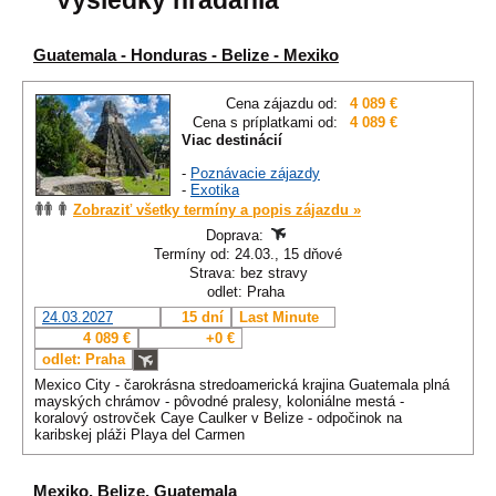
Výsledky hľadania
Guatemala - Honduras - Belize - Mexiko
Cena zájazdu od:
4 089 €
Cena s príplatkami od:
4 089 €
Viac destinácií
-
Poznávacie zájazdy
-
Exotika
Zobraziť všetky termíny a popis zájazdu »
Doprava:
Termíny od: 24.03., 15 dňové
Strava: bez stravy
odlet: Praha
24.03.2027
15 dní
Last Minute
4 089 €
+0 €
odlet: Praha
Mexico City - čarokrásna stredoamerická krajina Guatemala plná
mayských chrámov - pôvodné pralesy, koloniálne mestá -
koralový ostrovček Caye Caulker v Belize - odpočinok na
karibskej pláži Playa del Carmen
Mexiko, Belize, Guatemala