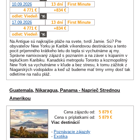
10.09.2026
13 dní
First Minute
4 771 €
+834 €
odlet: Viedeň
17.09.2026
13 dní
First Minute
4 771 €
+834 €
odlet: Viedeň
Na Antigue sú najkrajšie pláže na svete, tvrdí Jamie. Sú? Pre
obyvateľov New Yorku je Karibik víkendovou destináciou a tento
pocit príjemného krátkeho letu do tepla si vychutnáme aj my.
Správne namixovaný zájazd s poznaním a na záver s kúpaním v
teplučkom Karibiku. Kanadskú metropolu Toronto a kozmopolitný
New York sa vychutnáme v kľude a bez stresu, k tomu zážitok z
Niagarských vodopádov a keď už budeme mať trmy vrmy dosť tak
odletíme na našu pláž.
Guatemala, Nikaragua, Panama - Naprieč Strednou
Amerikou
Cena zájazdu od:
5 879 €
Cena s príplatkami od:
5 879 €
Viac destinácií
-
Poznávacie zájazdy
-
Exotika