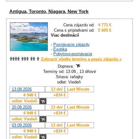
Antigua, Toronto, Niagara, New York
Cena zájazdu od:
4 771 €
Cena s príplatkami od:
5 605 €
Viac destinácií
-
Poznávacie zájazdy
-
Exotika
-
Pobytovo-poznávacie
Zobraziť všetky termíny a popis zájazdu »
Doprava:
Termíny od: 13.08., 13 dňové
Strava: raňajky
odlet: Viedeň
13.08.2026
13 dní
Last Minute
4 948 €
+834 €
odlet: Viedeň
20.08.2026
13 dní
Last Minute
4 948 €
+834 €
odlet: Viedeň
03.09.2026
13 dní
Last Minute
4 948 €
+834 €
odlet: Viedeň