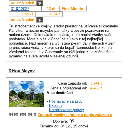
odlet: Viedeň
31.07.2027
13 dní
First Minute
3 553 €
+634 €
odlet: Viedeň
Tri stredoamerické krajiny, štedrý priestor na užívanie si krásneho
Karibiku, famózne mayské pamiatky a pestré poznávanie na
malom území. Dokonalá kombinácia, ktorá naplní všetky vaše
predstavy. More a pláž v Cancúne sú ako z tej najkrajšej
pohľadnice. Nad morom sa týči stará pyramída, v dierach v zemi
je priezračná voda, v ktorej sa dá kúpať, černošské Belize hrá
všetkými farbami a v Guatemale sa týči jedna z najznámejších
pyramíd na svete ukrytá v zelenej džungli.
Ríšou Mayov
Cena zájazdu od:
3 741 €
Cena s príplatkami od:
4 468 €
Viac destinácií
-
Poznávacie zájazdy
-
Exotika
-
Kombinované pobyty
Zobraziť všetky termíny a popis zájazdu »
Doprava:
Termíny od: 04.12., 15 dňové