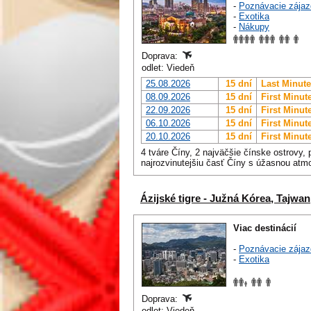
-
Poznávacie zájaz
-
Exotika
-
Nákupy
Doprava:
odlet: Viedeň
25.08.2026
15 dní
Last Minute
08.09.2026
15 dní
First Minut
22.09.2026
15 dní
First Minut
06.10.2026
15 dní
First Minut
20.10.2026
15 dní
First Minut
4 tváre Číny, 2 najväčšie čínske ostrovy,
najrozvinutejšiu časť Číny s úžasnou atm
Ázijské tigre - Južná Kórea, Tajw
Viac destinácií
-
Poznávacie zájaz
-
Exotika
Doprava:
odlet: Viedeň