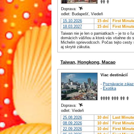
Doprava:
odlet: Budapešť, Viedeň
15.10.2026
15 dní
First Minut
18.03.2027
15 dní
First Minut
Taiwan nie je len o pamiatkach – je to o ľu
domácich vášňou a ktorá vás vtiahne do s
Michelin sprievodcoch. Počas tejto cesty 
aj skryté zákutia.
Taiwan, Hongkong, Macao
Viac destinácií
-
Poznávacie zájaz
-
Exotika
Doprava:
odlet: Viedeň
25.08.2026
10 dní
Last Minute
08.09.2026
10 dní
First Minut
22.09.2026
10 dní
First Minut