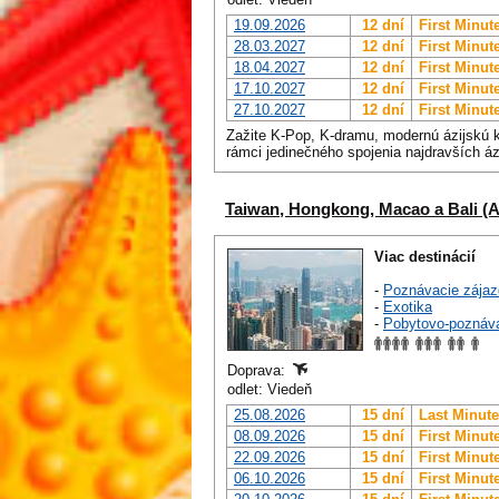
19.09.2026
12 dní
First Minut
28.03.2027
12 dní
First Minut
18.04.2027
12 dní
First Minut
17.10.2027
12 dní
First Minut
27.10.2027
12 dní
First Minut
Zažite K-Pop, K-dramu, modernú ázijskú 
rámci jedinečného spojenia najdravších á
Taiwan, Hongkong, Macao a Bali (A
Viac destinácií
-
Poznávacie zájaz
-
Exotika
-
Pobytovo-poznáv
Doprava:
odlet: Viedeň
25.08.2026
15 dní
Last Minute
08.09.2026
15 dní
First Minut
22.09.2026
15 dní
First Minut
06.10.2026
15 dní
First Minut