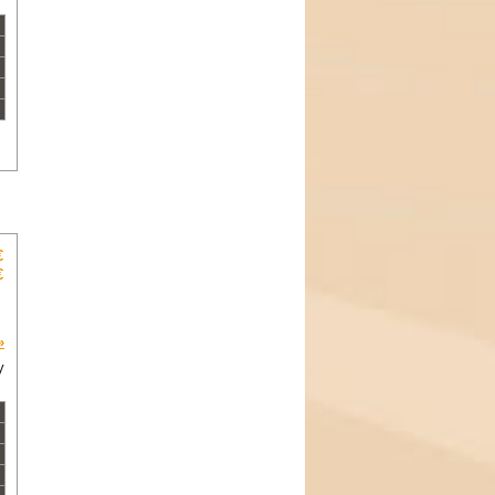
€
€
»
y