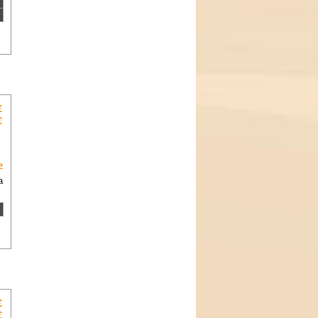
€
€
»
a
€
€