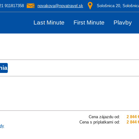
21 911817358
novakova@novatravel.sk
Sološnica 20, Sološnic
Last Minute
First Minute
Plavby
Cena zájazdu od:
2 844 
Cena s príplatkami od:
2 844 
dy