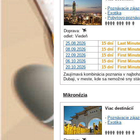
-
Poznávacie zájaz
-
Exotika
-
Pobytovo-poznáv
Doprava:
odlet: Viedeň
25.08.2026
15 dní
Last Minute
08.09.2026
15 dní
First Minut
22.09.2026
15 dní
First Minut
06.10.2026
15 dní
First Minut
20.10.2026
15 dní
First Minut
Zaujímavá kombinácia poznania v najboha
Dubaji, v meste, kde sa nemožné sny stá
Mikronézia
Viac destinácií
-
Poznávacie zájaz
-
Exotika