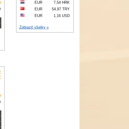
»
EUR
7,54 HRK
y
EUR
54,97 TRY
EUR
1,16 USD
Zobraziť všetky »
€
€
»
y