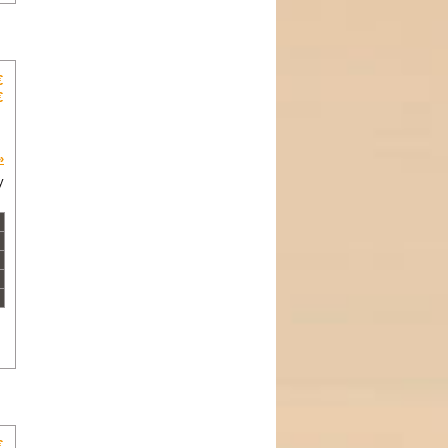
€
€
»
y
€