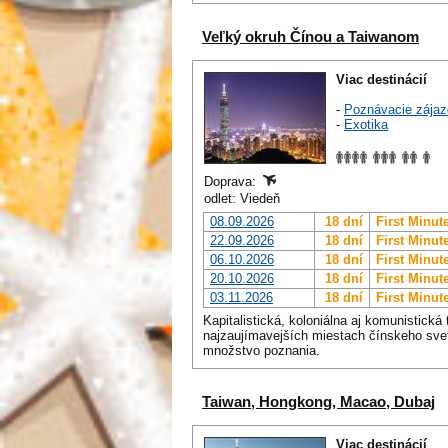
Veľký okruh Čínou a Taiwanom
Viac destinácií
-
Poznávacie zájaz
-
Exotika
Doprava:
odlet: Viedeň
08.09.2026
18 dní
First Minut
22.09.2026
18 dní
First Minut
06.10.2026
18 dní
First Minut
20.10.2026
18 dní
First Minut
03.11.2026
18 dní
First Minut
Kapitalistická, koloniálna aj komunistická
najzaujímavejších miestach čínskeho sve
množstvo poznania.
Taiwan, Hongkong, Macao, Dubaj
Viac destinácií