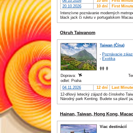
06.10.2026
10 dní
First Minut
20.10.2026
10 dní
First Minut
Intenzívne poznávanie moderných metropol
black jack či ruletu v portugalskom Maca
Okruh Taiwanom
Taiwan (Čína)
-
Poznávacie zájaz
-
Exotika
Doprava:
Te
odlet: Praha
04.11.2026
12 dní
Last Minute
12-dňový letecký zájazd do čínskeho Taiw
Národný park Kenting. Budete sa plaviť 
Hainan, Taiwan, Hong Kong, Maca
Viac destinácií