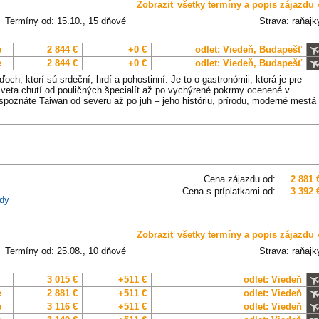
Zobraziť všetky termíny a popis zájazdu 
Termíny od: 15.10., 15 dňové
Strava: raňajk
e
2 844 €
+0 €
odlet: Viedeň, Budapešť
e
2 844 €
+0 €
odlet: Viedeň, Budapešť
ďoch, ktorí sú srdeční, hrdí a pohostinní. Je to o gastronómii, ktorá je pre
veta chutí od pouličných špecialít až po vychýrené pokrmy ocenené v
spoznáte Taiwan od severu až po juh – jeho históriu, prírodu, moderné mestá
Cena zájazdu od:
2 881 
Cena s príplatkami od:
3 392 
dy
Zobraziť všetky termíny a popis zájazdu 
Termíny od: 25.08., 10 dňové
Strava: raňajk
3 015 €
+511 €
odlet: Viedeň
e
2 881 €
+511 €
odlet: Viedeň
e
3 116 €
+511 €
odlet: Viedeň