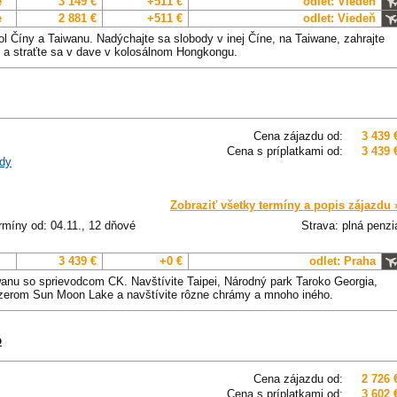
e
3 149 €
+511 €
odlet: Viedeň
e
2 881 €
+511 €
odlet: Viedeň
 Číny a Taiwanu. Nadýchajte sa slobody v inej Číne, na Taiwane, zahrajte
u a straťte sa v dave v kolosálnom Hongkongu.
Cena zájazdu od:
3 439 
Cena s príplatkami od:
3 439 
dy
Zobraziť všetky termíny a popis zájazdu 
rmíny od: 04.11., 12 dňové
Strava: plná penzi
3 439 €
+0 €
odlet: Praha
anu so sprievodcom CK. Navštívite Taipei, Národný park Taroko Georgia,
jazerom Sun Moon Lake a navštívite rôzne chrámy a mnoho iného.
o
Cena zájazdu od:
2 726 
Cena s príplatkami od:
3 602 