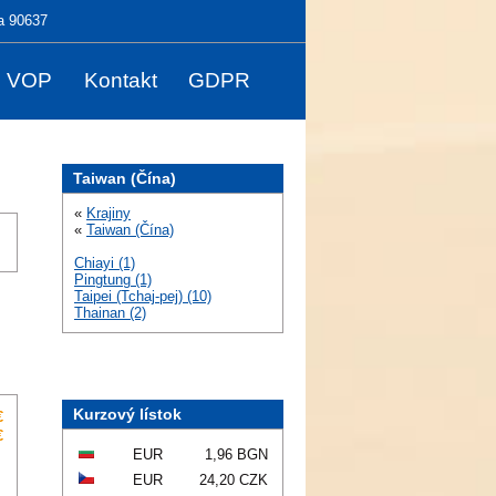
a 90637
VOP
Kontakt
GDPR
Taiwan (Čína)
«
Krajiny
«
Taiwan (Čína)
Chiayi (1)
Pingtung (1)
Taipei (Tchaj-pej) (10)
Thainan (2)
Kurzový lístok
€
€
EUR
1,96 BGN
EUR
24,20 CZK