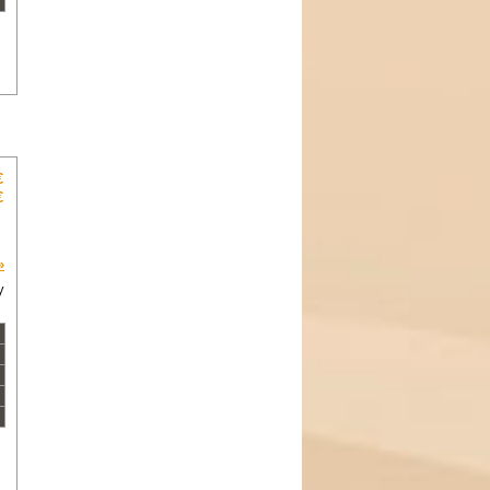
€
€
»
y