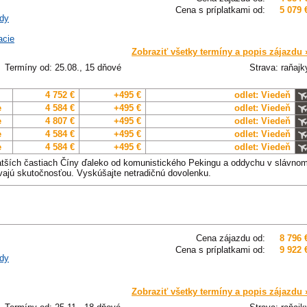
Cena s príplatkami od:
5 079 
dy
acie
Zobraziť všetky termíny a popis zájazdu 
Termíny od: 25.08., 15 dňové
Strava: raňajk
4 752 €
+495 €
odlet: Viedeň
e
4 584 €
+495 €
odlet: Viedeň
e
4 807 €
+495 €
odlet: Viedeň
e
4 584 €
+495 €
odlet: Viedeň
e
4 584 €
+495 €
odlet: Viedeň
tších častiach Číny ďaleko od komunistického Pekingu a oddychu v slávno
vajú skutočnosťou. Vyskúšajte netradičnú dovolenku.
Cena zájazdu od:
8 796 
Cena s príplatkami od:
9 922 
dy
Zobraziť všetky termíny a popis zájazdu 