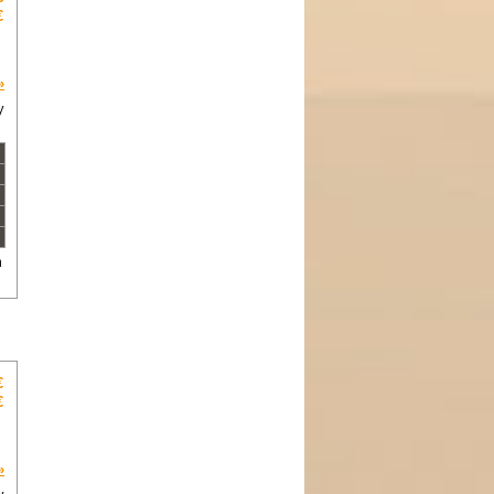
€
»
y
m
€
€
»