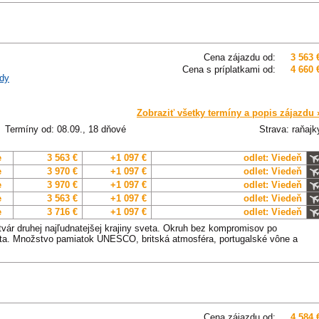
Cena zájazdu od:
3 563 
Cena s príplatkami od:
4 660 
dy
Zobraziť všetky termíny a popis zájazdu 
Termíny od: 08.09., 18 dňové
Strava: raňajk
e
3 563 €
+1 097 €
odlet: Viedeň
e
3 970 €
+1 097 €
odlet: Viedeň
e
3 970 €
+1 097 €
odlet: Viedeň
e
3 563 €
+1 097 €
odlet: Viedeň
e
3 716 €
+1 097 €
odlet: Viedeň
 tvár druhej najľudnatejšej krajiny sveta. Okruh bez kompromisov po
ta. Množstvo pamiatok UNESCO, britská atmosféra, portugalské vône a
Cena zájazdu od:
4 584 