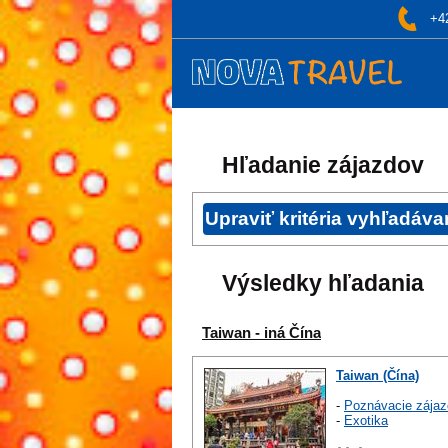
+4
Hľadanie zájazdov
Výsledky hľadania
Taiwan - iná Čína
Taiwan (Čína)
-
Poznávacie zájaz
-
Exotika