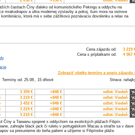
e
2 858 €
+950 €
odlet: Viedeň
tších častiach Číny ďaleko od komunistického Pekingu a oddychu na
síce mrakodrapov a ultra modernej výstavby a pokoj, šum mora na ostrove
 kombináciu, ktorá má v sebe zážitkovú poznávaciu dovolenku a relax na
Cena zájazdu od:
3 219 
Cena s príplatkami od:
4 067 
dy
acie
Zobraziť všetky termíny a popis zájazdu 
Termíny od: 25.08., 15 dňové
Strava: raňajk
3 359 €
+848 €
odlet: Viedeň
e
3 219 €
+848 €
odlet: Viedeň
e
3 452 €
+848 €
odlet: Viedeň
e
3 219 €
+848 €
odlet: Viedeň
e
3 219 €
+848 €
odlet: Viedeň
l Číny a Taiwanu spojené s oddychom na exotických plážach Filipín.
wane, zahrajte black jack či ruletu v portugalskom Macau a straťte sa v dave
pov sa presunieme do tieňa paliem a užijeme si Filipínske pláže.