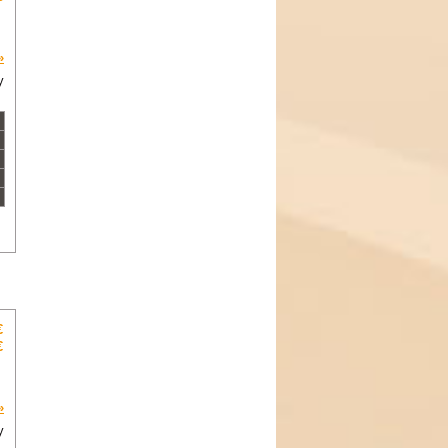
»
y
€
€
»
y