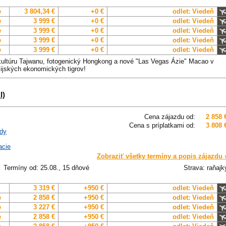
e
3 804,34 €
+0 €
odlet: Viedeň
e
3 999 €
+0 €
odlet: Viedeň
e
3 999 €
+0 €
odlet: Viedeň
e
3 999 €
+0 €
odlet: Viedeň
e
3 999 €
+0 €
odlet: Viedeň
kultúru Tajwanu, fotogenický Hongkong a nové "Las Vegas Ázie" Macao v
zijských ekonomických tigrov!
I)
Cena zájazdu od:
2 858 
Cena s príplatkami od:
3 808 
dy
acie
Zobraziť všetky termíny a popis zájazdu 
Termíny od: 25.08., 15 dňové
Strava: raňajk
3 319 €
+950 €
odlet: Viedeň
e
2 858 €
+950 €
odlet: Viedeň
e
3 227 €
+950 €
odlet: Viedeň
e
2 858 €
+950 €
odlet: Viedeň