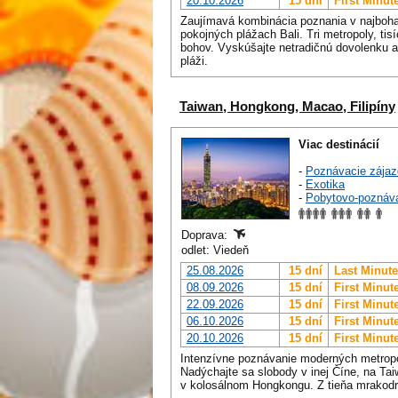
20.10.2026
15 dní
First Minut
Zaujímavá kombinácia poznania v najboha
pokojných plážach Bali. Tri metropoly, ti
bohov. Vyskúšajte netradičnú dovolenku a
pláži.
Taiwan, Hongkong, Macao, Filipíny
Viac destinácií
-
Poznávacie zájaz
-
Exotika
-
Pobytovo-poznáv
Doprava:
odlet: Viedeň
25.08.2026
15 dní
Last Minute
08.09.2026
15 dní
First Minut
22.09.2026
15 dní
First Minut
06.10.2026
15 dní
First Minut
20.10.2026
15 dní
First Minut
Intenzívne poznávanie moderných metropo
Nadýchajte sa slobody v inej Číne, na Tai
v kolosálnom Hongkongu. Z tieňa mrakodra