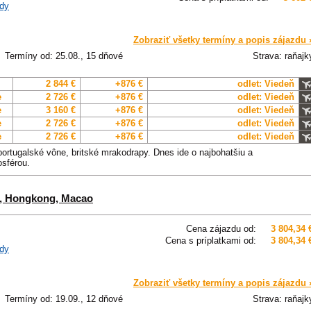
dy
Zobraziť všetky termíny a popis zájazdu 
Termíny od: 25.08., 15 dňové
Strava: raňajk
2 844 €
+876 €
odlet: Viedeň
e
2 726 €
+876 €
odlet: Viedeň
e
3 160 €
+876 €
odlet: Viedeň
e
2 726 €
+876 €
odlet: Viedeň
e
2 726 €
+876 €
odlet: Viedeň
 portugalské vône, britské mrakodrapy. Dnes ide o najbohatšiu a
osférou.
an, Hongkong, Macao
Cena zájazdu od:
3 804,34 
Cena s príplatkami od:
3 804,34 
dy
Zobraziť všetky termíny a popis zájazdu 
Termíny od: 19.09., 12 dňové
Strava: raňajk