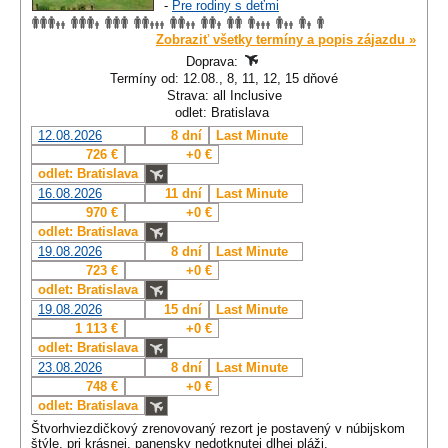
-
Pre rodiny s deťmi
Zobraziť všetky termíny a popis zájazdu »
Doprava:
Termíny od: 12.08., 8, 11, 12, 15 dňové
Strava: all Inclusive
odlet: Bratislava
12.08.2026
8 dní
Last Minute
726 €
+0 €
odlet: Bratislava
16.08.2026
11 dní
Last Minute
970 €
+0 €
odlet: Bratislava
19.08.2026
8 dní
Last Minute
723 €
+0 €
odlet: Bratislava
19.08.2026
15 dní
Last Minute
1 113 €
+0 €
odlet: Bratislava
23.08.2026
8 dní
Last Minute
748 €
+0 €
odlet: Bratislava
Štvorhviezdičkový zrenovovaný rezort je postavený v núbijskom
štýle, pri krásnej, panensky nedotknutej dlhej pláži.