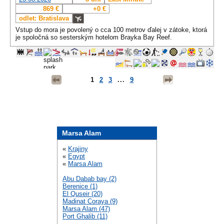
869 €
+0 €
odlet: Bratislava
Vstup do mora je povolený o cca 100 metrov ďalej v zátoke, ktorá
je spoločná so sesterským hotelom Brayka Bay Reef.
1
2
3
...
9
Marsa Alam
«
Krajiny
«
Egypt
«
Marsa Alam
Abu Dabab bay (2)
Berenice (1)
El Quseir (20)
Madinat Coraya (9)
Marsa Alam (47)
Port Ghalib (11)