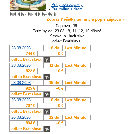
-
Pobytové zájazdy
-
Pre rodiny s deťmi
Zobraziť všetky termíny a popis zájazdu »
Doprava:
Termíny od: 23.08., 8, 11, 12, 15 dňové
Strava: all Inclusive
odlet: Bratislava
23.08.2026
8 dní
Last Minute
744 €
+0 €
odlet: Bratislava
23.08.2026
11 dní
Last Minute
822 €
+0 €
odlet: Bratislava
23.08.2026
15 dní
Last Minute
925 €
+0 €
odlet: Bratislava
26.08.2026
8 dní
Last Minute
707 €
+0 €
odlet: Bratislava
26.08.2026
12 dní
Last Minute
804 €
+0 €
odlet: Bratislava