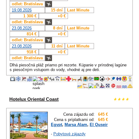
odlet: Bratislava
19.08.2026
15 dní
Last Minute
1 300 €
+0 €
odlet: Bratislava
23.08.2026
8 dní
Last Minute
814 €
+0 €
odlet: Bratislava
23.08.2026
11 dní
Last Minute
918 €
+0 €
odlet: Bratislava
Dlhá piesočná pláž priamo pri rezorte. Kúpanie v prírodnej lagúne
s piesočným vstupom do vody, vhodné aj pre deti.
Hotelux Oriental Coast
Cena zájazdu od:
645 €
Cena s príplatkami od:
645 €
Egypt
,
Marsa Alam
,
El Quseir
-
Pobytové zájazdy