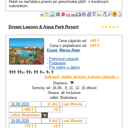
Hotel sa nachádza priamo pri piesočnatej pláži s koralovým
substrátom.
Dream Lagoon & Aqua Park Resort
Cena zájazdu od:
645 €
Cena s príplatkami od:
645 €
Egypt
,
Marsa Alam
-
Pobytové zájazdy
-
Potápanie
-
Pre rodiny s deťmi
Zobraziť všetky termíny a popis zájazdu »
Doprava:
Termíny od: 16.08., 8, 11, 12, 15 dňové
Strava: all Inclusive
odlet: Bratislava
16.08.2026
11 dní
Last Minute
1 085 €
+0 €
odlet: Bratislava
19.08.2026
8 dní
Last Minute
772 €
+0 €