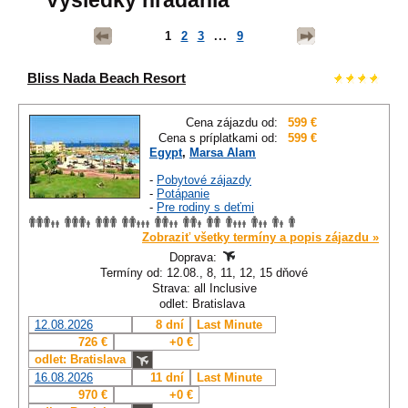
Výsledky hľadania
1
2
3
...
9
Bliss Nada Beach Resort
Cena zájazdu od:
599 €
Cena s príplatkami od:
599 €
Egypt
,
Marsa Alam
-
Pobytové zájazdy
-
Potápanie
-
Pre rodiny s deťmi
Zobraziť všetky termíny a popis zájazdu »
Doprava:
Termíny od: 12.08., 8, 11, 12, 15 dňové
Strava: all Inclusive
odlet: Bratislava
12.08.2026
8 dní
Last Minute
726 €
+0 €
odlet: Bratislava
16.08.2026
11 dní
Last Minute
970 €
+0 €