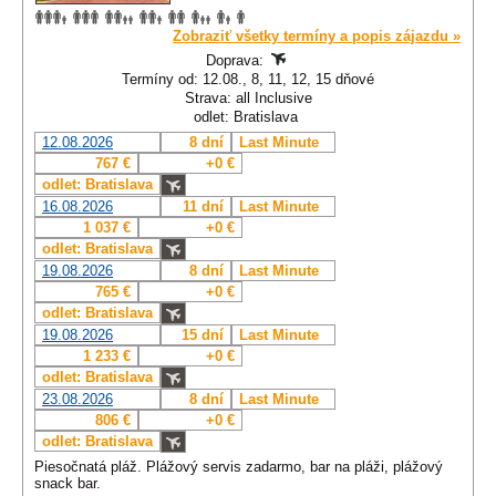
Zobraziť všetky termíny a popis zájazdu »
Doprava:
Termíny od: 12.08., 8, 11, 12, 15 dňové
Strava: all Inclusive
odlet: Bratislava
12.08.2026
8 dní
Last Minute
767 €
+0 €
odlet: Bratislava
16.08.2026
11 dní
Last Minute
1 037 €
+0 €
odlet: Bratislava
19.08.2026
8 dní
Last Minute
765 €
+0 €
odlet: Bratislava
19.08.2026
15 dní
Last Minute
1 233 €
+0 €
odlet: Bratislava
23.08.2026
8 dní
Last Minute
806 €
+0 €
odlet: Bratislava
Piesočnatá pláž. Plážový servis zadarmo, bar na pláži, plážový
snack bar.