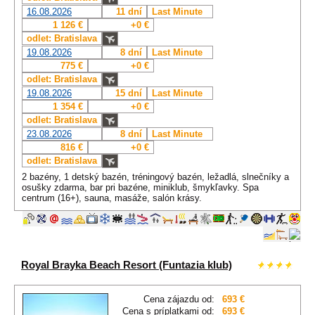
16.08.2026
11 dní
Last Minute
1 126 €
+0 €
odlet: Bratislava
19.08.2026
8 dní
Last Minute
775 €
+0 €
odlet: Bratislava
19.08.2026
15 dní
Last Minute
1 354 €
+0 €
odlet: Bratislava
23.08.2026
8 dní
Last Minute
816 €
+0 €
odlet: Bratislava
2 bazény, 1 detský bazén, tréningový bazén, ležadlá, slnečníky a
osušky zdarma, bar pri bazéne, miniklub, šmykľavky.
Spa
centrum (16+), sauna, masáže, salón krásy.
Royal Brayka Beach Resort (Funtazia klub)
Cena zájazdu od:
693 €
Cena s príplatkami od:
693 €