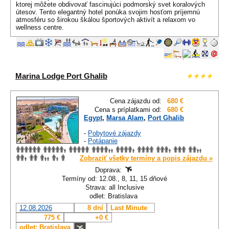
ktorej môžete obdivovať fascinujúci podmorský svet koralových
útesov. Tento elegantný hotel ponúka svojim hosťom príjemnú
atmosféru so širokou škálou športových aktivít a relaxom vo
wellness centre.
Marina Lodge Port Ghalib
Cena zájazdu od:
680 €
Cena s príplatkami od:
680 €
Egypt
,
Marsa Alam
,
Port Ghalib
-
Pobytové zájazdy
-
Potápanie
Zobraziť všetky termíny a popis zájazdu »
Doprava:
Termíny od: 12.08., 8, 11, 15 dňové
Strava: all Inclusive
odlet: Bratislava
12.08.2026
8 dní
Last Minute
775 €
+0 €
odlet: Bratislava