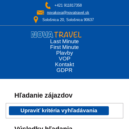
+421 911817358
novakova@novatravel.sk
Sološnica 20, Sološnica 90637
Last Minute
First Minute
Plavby
VOP
Kontakt
GDPR
Hľadanie zájazdov