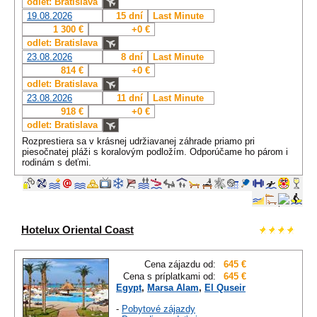
odlet: Bratislava
19.08.2026
15 dní
Last Minute
1 300 €
+0 €
odlet: Bratislava
23.08.2026
8 dní
Last Minute
814 €
+0 €
odlet: Bratislava
23.08.2026
11 dní
Last Minute
918 €
+0 €
odlet: Bratislava
Rozprestiera sa v krásnej udržiavanej záhrade priamo pri
piesočnatej pláži s koralovým podložím. Odporúčame ho párom i
rodinám s deťmi.
Hotelux Oriental Coast
Cena zájazdu od:
645 €
Cena s príplatkami od:
645 €
Egypt
,
Marsa Alam
,
El Quseir
-
Pobytové zájazdy