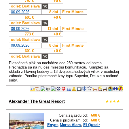
797 €
+0 €
odlet: Bratislava
06.09.2026
8 dní
First Minute
601 €
+0 €
odlet: Bratislava
06.09.2026
11 dní
First Minute
773 €
+0 €
odlet: Bratislava
09.09.2026
8 dní
First Minute
601 €
+0 €
odlet: Bratislava
Piesočnatá pláž sa nachádza cca 250 metrov od hotela.
Prechádza sa na ňu cez miestnu komunikáciu. Komplex sa
skladá z hlavnej budovy a 13 dvojposchodových viliek v exotickej
záhrade. Ponúka priestranné izby typu Superior, Deluxe a rodinné
suity.
Alexander The Great Resort
Cena zájazdu od:
608 €
Cena s príplatkami od:
608 €
Egypt
,
Marsa Alam
,
El Quseir