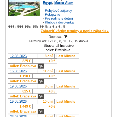
Egypt
,
Marsa Alam
-
Pobytové zájazdy
-
Potápanie
-
Pre rodiny s deťmi
-
Klubová dovolenka
Zobraziť všetky termíny a popis zájazdu »
Doprava:
Termíny od: 12.08., 8, 11, 12, 15 dňové
Strava: all Inclusive
odlet: Bratislava
12.08.2026
8 dní
Last Minute
825 €
+0 €
odlet: Bratislava
16.08.2026
11 dní
Last Minute
1 190 €
+0 €
odlet: Bratislava
19.08.2026
8 dní
Last Minute
825 €
+0 €
odlet: Bratislava
19.08.2026
15 dní
Last Minute
1 449 €
+0 €
odlet: Bratislava
23.08.2026
8 dní
Last Minute