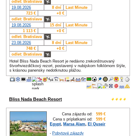
odlet: Bratislava
19.08.2026
8 dní
Last Minute
723 €
+0 €
odlet: Bratislava
19.08.2026
15 dní
Last Minute
1 113 €
+0 €
odlet: Bratislava
23.08.2026
8 dní
Last Minute
748 €
+0 €
odlet: Bratislava
Hotel Bliss Nada Beach Resort je nedávno zrekonštruovaný
štvorhviezdičkový rezort, postavený v nubijskom folklórnom štýle,
s krásnou panensky nedotknutou plážou.
Bliss Nada Beach Resort
Cena zájazdu od:
599 €
Cena s príplatkami od:
599 €
Egypt
,
Marsa Alam
,
El Quseir
-
Pobytové zájazdy