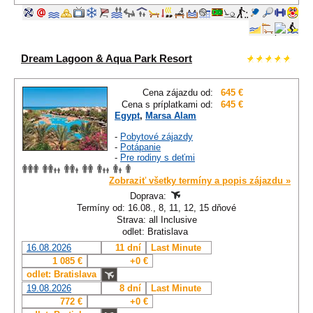
Dream Lagoon & Aqua Park Resort
Cena zájazdu od:
645 €
Cena s príplatkami od:
645 €
Egypt
,
Marsa Alam
-
Pobytové zájazdy
-
Potápanie
-
Pre rodiny s deťmi
Zobraziť všetky termíny a popis zájazdu »
Doprava:
Termíny od: 16.08., 8, 11, 12, 15 dňové
Strava: all Inclusive
odlet: Bratislava
16.08.2026
11 dní
Last Minute
1 085 €
+0 €
odlet: Bratislava
19.08.2026
8 dní
Last Minute
772 €
+0 €