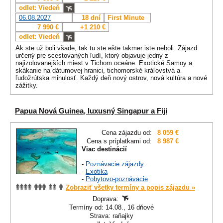
odlet: Viedeň
06.08.2027
18 dní
First Minute
7 990 €
+1 210 €
odlet: Viedeň
Ak ste už boli všade, tak tu ste ešte takmer iste neboli. Zájazd
určený pre scestovaných ľudí, ktorý objavuje jedny z
najizolovanejších miest v Tichom oceáne. Exotické Samoy a
skákanie na dátumovej hranici, tichomorské kráľovstvá a
ľudožrútska minulosť. Každý deň nový ostrov, nová kultúra a nové
zážitky.
Papua Nová Guinea, luxusný Singapur a Fiji
Cena zájazdu od:
8 059 €
Cena s príplatkami od:
8 987 €
Viac destinácií
-
Poznávacie zájazdy
-
Exotika
-
Pobytovo-poznávacie
Zobraziť všetky termíny a popis zájazdu »
Doprava:
Termíny od: 14.08., 16 dňové
Strava: raňajky