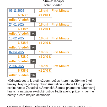
Strava: raňajky
odlet: Viedeň
06.11.2026
18 dní
First Minute
6 563 €
+1 240 €
odlet: Viedeň
24.01.2027
18 dní
First Minute
6 738 €
+1 240 €
odlet: Viedeň
15.02.2027
18 dní
First Minute
6 738 €
+1 240 €
odlet: Viedeň
09.04.2027
18 dní
First Minute
6 738 €
+1 240 €
odlet: Viedeň
20.06.2027
18 dní
First Minute
6 738 €
+1 240 €
odlet: Viedeň
Nádherná cesta k protinožcom, počas ktorej navštívime štyri
krajiny. Najprv pokojný okruh Austráliou vrátane Uluru, potom
exkluzívne s Západná a Americká Samoa priamo na dátumovej
hranici a na záver exotický ostrov Fidži a jeho pláže. Príjemné
hotely a ešte krajšie destinácie.