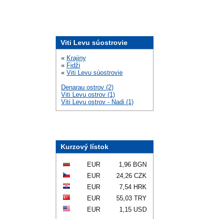
Viti Levu súostrovie
«
Krajiny
«
Fidži
«
Viti Levu súostrovie
Denarau ostrov (2)
Viti Levu ostrov (1)
Viti Levu ostrov - Nadi (1)
Kurzový lístok
EUR
1,96 BGN
EUR
24,26 CZK
EUR
7,54 HRK
EUR
55,03 TRY
EUR
1,15 USD