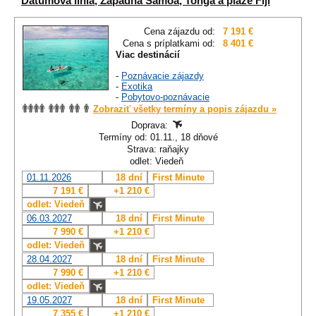
Dátumová línia, Západná Samoa, Tonga a pláže Fiji
Cena zájazdu od:
7 191 €
Cena s príplatkami od:
8 401 €
Viac destinácií
-
Poznávacie zájazdy
-
Exotika
-
Pobytovo-poznávacie
Zobraziť všetky termíny a popis zájazdu »
Doprava:
Termíny od: 01.11., 18 dňové
Strava: raňajky
odlet: Viedeň
01.11.2026
18 dní
First Minute
7 191 €
+1 210 €
odlet: Viedeň
06.03.2027
18 dní
First Minute
7 990 €
+1 210 €
odlet: Viedeň
28.04.2027
18 dní
First Minute
7 990 €
+1 210 €
odlet: Viedeň
19.05.2027
18 dní
First Minute
7 355 €
+1 210 €