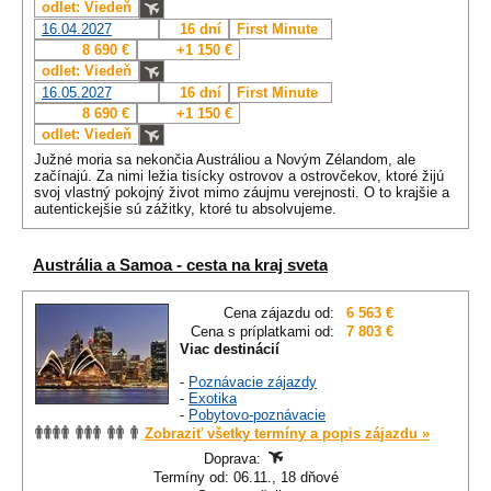
odlet: Viedeň
16.04.2027
16 dní
First Minute
8 690 €
+1 150 €
odlet: Viedeň
16.05.2027
16 dní
First Minute
8 690 €
+1 150 €
odlet: Viedeň
Južné moria sa nekončia Austráliou a Novým Zélandom, ale
začínajú. Za nimi ležia tisícky ostrovov a ostrovčekov, ktoré žijú
svoj vlastný pokojný život mimo záujmu verejnosti. O to krajšie a
autentickejšie sú zážitky, ktoré tu absolvujeme.
Austrália a Samoa - cesta na kraj sveta
Cena zájazdu od:
6 563 €
Cena s príplatkami od:
7 803 €
Viac destinácií
-
Poznávacie zájazdy
-
Exotika
-
Pobytovo-poznávacie
Zobraziť všetky termíny a popis zájazdu »
Doprava:
Termíny od: 06.11., 18 dňové