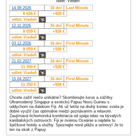
odlet: Viedeň
14.08.2026
16 dní
Last Minute
8 626 €
+928 €
odlet: Viedeň
12.11.2026
16 dní
First Minute
8 059 €
+928 €
odlet: Viedeň
03.12.2026
16 dní
First Minute
8 059 €
+928 €
odlet: Viedeň
21.02.2027
16 dní
First Minute
11 350 €
+928 €
odlet: Viedeň
15.04.2027
16 dní
First Minute
11 350 €
+928 €
odlet: Viedeň
Chcete zažiť niečo unikátne? Skombinujte luxus a zážitky.
Ultramoderný Singapur a exotickú Papuu Novú Guineu s
oddychom na ďalekom Fiji. Ak už letíte na druhý koniec sveta je
dobré využiť čas optimálne medzi poznávaním a relaxom.
Zaujímavá tichomorská kombinácia od spája relax na bývalých
kanibalských ostrovoch. Fiji je riviérou Oceánie a nájdete tu
špičkové hotely a služby. Spoznajte nové pláže a ostrovy! Je to
len na skok z Papuy.