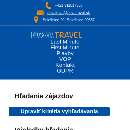
+421 911817358
novakova@novatravel.sk
Sološnica 20, Sološnica 90637
Last Minute
First Minute
Plavby
VOP
Kontakt
GDPR
Hľadanie zájazdov