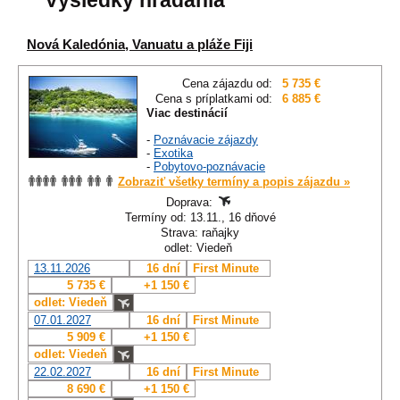
Výsledky hľadania
Nová Kaledónia, Vanuatu a pláže Fiji
Cena zájazdu od:
5 735 €
Cena s príplatkami od:
6 885 €
Viac destinácií
-
Poznávacie zájazdy
-
Exotika
-
Pobytovo-poznávacie
Zobraziť všetky termíny a popis zájazdu »
Doprava:
Termíny od: 13.11., 16 dňové
Strava: raňajky
odlet: Viedeň
13.11.2026
16 dní
First Minute
5 735 €
+1 150 €
odlet: Viedeň
07.01.2027
16 dní
First Minute
5 909 €
+1 150 €
odlet: Viedeň
22.02.2027
16 dní
First Minute
8 690 €
+1 150 €