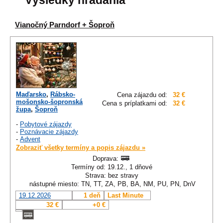
Výsledky hľadania
Vianočný Parndorf + Šoproň
Maďarsko
,
Rábsko-
Cena zájazdu od:
32 €
mošonsko-šopronská
Cena s príplatkami od:
32 €
župa
,
Šoproň
-
Pobytové zájazdy
-
Poznávacie zájazdy
-
Advent
Zobraziť všetky termíny a popis zájazdu »
Doprava:
Termíny od: 19.12., 1 dňové
Strava: bez stravy
nástupné miesto: TN, TT, ZA, PB, BA, NM, PU, PN, DnV
19.12.2026
1 deň
Last Minute
32 €
+0 €