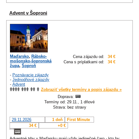
Advent v Šoproni
Maďarsko
,
Rábsko-
Cena zájazdu od:
34 €
mošonsko-šopronská
Cena s príplatkami od:
34 €
župa
,
Šoproň
-
Poznávacie zájazdy
-
Jednodňové zájazdy
-
Advent
Zobraziť všetky termíny a popis zájazdu »
Doprava:
Termíny od: 29.11., 1 dňové
Strava: bez stravy
29.11.2026
1 deň
First Minute
34 €
+0 €
Adventné trhy v Maďarsku majú vždy jedinečné čaro - kto by