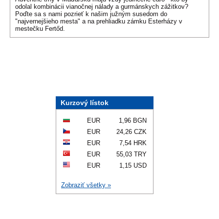
odolal kombinácii vianočnej nálady a gurmánskych zážitkov?
Poďte sa s nami pozrieť k našim južným susedom do
"najvernejšieho mesta" a na prehliadku zámku Esterházy v
mestečku Fertőd.
Kurzový lístok
EUR
1,96 BGN
EUR
24,26 CZK
EUR
7,54 HRK
EUR
55,03 TRY
EUR
1,15 USD
Zobraziť všetky »