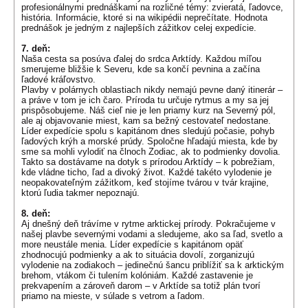
profesionálnymi prednáškami na rozličné témy: zvieratá, ľadovce,
história. Informácie, ktoré si na wikipédii neprečítate. Hodnota
prednášok je jedným z najlepších zážitkov celej expedície.
7. deň:
Naša cesta sa posúva ďalej do srdca Arktídy. Každou míľou
smerujeme bližšie k Severu, kde sa končí pevnina a začína
ľadové kráľovstvo.
Plavby v polárnych oblastiach nikdy nemajú pevne daný itinerár –
a práve v tom je ich čaro. Príroda tu určuje rytmus a my sa jej
prispôsobujeme. Náš cieľ nie je len priamy kurz na Severný pól,
ale aj objavovanie miest, kam sa bežný cestovateľ nedostane.
Líder expedície spolu s kapitánom dnes sledujú počasie, pohyb
ľadových krýh a morské prúdy. Spoločne hľadajú miesta, kde by
sme sa mohli vylodiť na člnoch Zodiac, ak to podmienky dovolia.
Takto sa dostávame na dotyk s prírodou Arktídy – k pobrežiam,
kde vládne ticho, ľad a divoký život. Každé takéto vylodenie je
neopakovateľným zážitkom, keď stojíme tvárou v tvár krajine,
ktorú ľudia takmer nepoznajú.
8. deň:
Aj dnešný deň trávíme v rytme arktickej prírody. Pokračujeme v
našej plavbe severnými vodami a sledujeme, ako sa ľad, svetlo a
more neustále menia. Líder expedície s kapitánom opäť
zhodnocujú podmienky a ak to situácia dovolí, zorganizujú
vylodenie na zodiakoch – jedinečnú šancu priblížiť sa k arktickým
brehom, vtákom či tulením kolóniám. Každé zastavenie je
prekvapením a zároveň darom – v Arktíde sa totiž plán tvorí
priamo na mieste, v súlade s vetrom a ľadom.