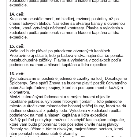
zodiakoch podľa podmienok na mori a hlásení kapitána a lídra
expedície.
14. deň:
Krajina sa neustále mení, od hladkej, rovinnej pustatiny až po
chaos ľadových blokov. Následne sa otvárajú kanály s otvorenou
vodou, ktoré vytvárajú nádherné kontrasty. Plavba a vylodenia v
zodiakoch podľa podmienok na mori a hlásení kapitána a lídra
expedície.
15. deň:
Vaša loď bude plávať po prirodzene otvorených kanáloch.
Preplavíme aj oblasti, kde je ľadová vrstva najtenšia, čo ponúka
nezabudnuteľné zážitky. Plavba a vylodenia v zodiakoch podľa
podmienok na mori a hlásení kapitána a lídra expedície.
16. deň:
Vychutnávame si posledné jedinečné zážitky na lodi. Dosahujeme
Špicbergy. Sme späť! Znova sa budeme plaviť pozdĺž úchvatného
pobrežia tejto ľadovej krajiny, ktoré sa postupne mení s každým
kilometrom.
Medzi tisícročnými ľadovcami a strmými horami objavíte
rozeklané pobrežie, vyhlbené hlbokými fjordami. Toto jedinečné
miesto je útočiskom mimoriadne bohatej vtáčej fauny, ktorá sa dá
nádherne sledovať z paluby lode. Vylodenia v zodiakoch podľa
podmienok na mori a hlásení kapitána a lídra expedície.
Každý pohľad poskytuje možnosť zachytiť fascinujúce fotografie,
ktoré vám budú pripomínať tieto posledné chvíle našej plavby.
Pomaly sa lúčime s týmto divokým, majestátnym svetom, ktorý
nám ponúkol nezabudnuteľné okamihy.