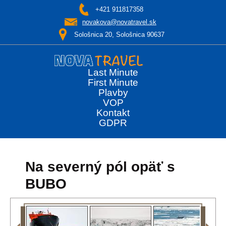
+421 911817358
novakova@novatravel.sk
Sološnica 20, Sološnica 90637
Last Minute
First Minute
Plavby
VOP
Kontakt
GDPR
Na severný pól opäť s
BUBO