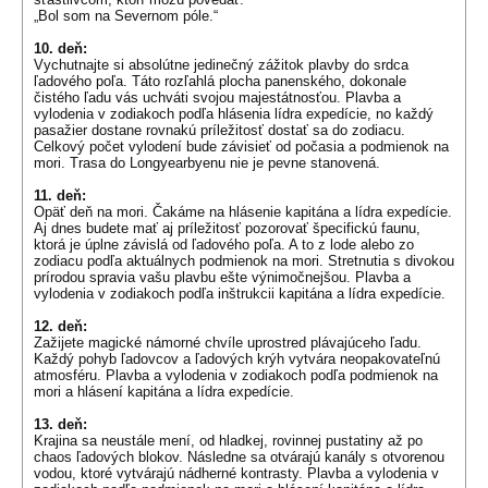
„Bol som na Severnom póle.“
10. deň:
Vychutnajte si absolútne jedinečný zážitok plavby do srdca
ľadového poľa. Táto rozľahlá plocha panenského, dokonale
čistého ľadu vás uchváti svojou majestátnosťou. Plavba a
vylodenia v zodiakoch podľa hlásenia lídra expedície, no každý
pasažier dostane rovnakú príležitosť dostať sa do zodiacu.
Celkový počet vylodení bude závisieť od počasia a podmienok na
mori. Trasa do Longyearbyenu nie je pevne stanovená.
11. deň:
Opäť deň na mori. Čakáme na hlásenie kapitána a lídra expedície.
Aj dnes budete mať aj príležitosť pozorovať špecifickú faunu,
ktorá je úplne závislá od ľadového poľa. A to z lode alebo zo
zodiacu podľa aktuálnych podmienok na mori. Stretnutia s divokou
prírodou spravia vašu plavbu ešte výnimočnejšou. Plavba a
vylodenia v zodiakoch podľa inštrukcii kapitána a lídra expedície.
12. deň:
Zažijete magické námorné chvíle uprostred plávajúceho ľadu.
Každý pohyb ľadovcov a ľadových krýh vytvára neopakovateľnú
atmosféru. Plavba a vylodenia v zodiakoch podľa podmienok na
mori a hlásení kapitána a lídra expedície.
13. deň:
Krajina sa neustále mení, od hladkej, rovinnej pustatiny až po
chaos ľadových blokov. Následne sa otvárajú kanály s otvorenou
vodou, ktoré vytvárajú nádherné kontrasty. Plavba a vylodenia v