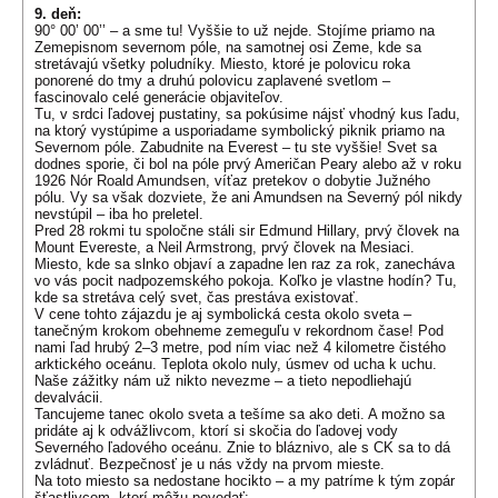
9. deň:
90° 00’ 00’’ – a sme tu! Vyššie to už nejde. Stojíme priamo na
Zemepisnom severnom póle, na samotnej osi Zeme, kde sa
stretávajú všetky poludníky. Miesto, ktoré je polovicu roka
ponorené do tmy a druhú polovicu zaplavené svetlom –
fascinovalo celé generácie objaviteľov.
Tu, v srdci ľadovej pustatiny, sa pokúsime nájsť vhodný kus ľadu,
na ktorý vystúpime a usporiadame symbolický piknik priamo na
Severnom póle. Zabudnite na Everest – tu ste vyššie! Svet sa
dodnes sporie, či bol na póle prvý Američan Peary alebo až v roku
1926 Nór Roald Amundsen, víťaz pretekov o dobytie Južného
pólu. Vy sa však dozviete, že ani Amundsen na Severný pól nikdy
nevstúpil – iba ho preletel.
Pred 28 rokmi tu spoločne stáli sir Edmund Hillary, prvý človek na
Mount Evereste, a Neil Armstrong, prvý človek na Mesiaci.
Miesto, kde sa slnko objaví a zapadne len raz za rok, zanecháva
vo vás pocit nadpozemského pokoja. Koľko je vlastne hodín? Tu,
kde sa stretáva celý svet, čas prestáva existovať.
V cene tohto zájazdu je aj symbolická cesta okolo sveta –
tanečným krokom obehneme zemeguľu v rekordnom čase! Pod
nami ľad hrubý 2–3 metre, pod ním viac než 4 kilometre čistého
arktického oceánu. Teplota okolo nuly, úsmev od ucha k uchu.
Naše zážitky nám už nikto nevezme – a tieto nepodliehajú
devalvácii.
Tancujeme tanec okolo sveta a tešíme sa ako deti. A možno sa
pridáte aj k odvážlivcom, ktorí si skočia do ľadovej vody
Severného ľadového oceánu. Znie to bláznivo, ale s CK sa to dá
zvládnuť. Bezpečnosť je u nás vždy na prvom mieste.
Na toto miesto sa nedostane hocikto – a my patríme k tým zopár
šťastlivcom, ktorí môžu povedať: