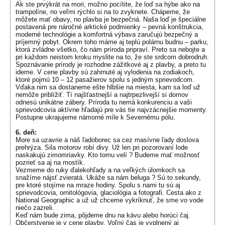
Ak ste prvýkrát na mori, možno pocítite, že loď sa hýbe ako na
trampolíne, no veľmi rýchlo si na to zvyknete. Chápeme, že
môžete mať obavy, no plavba je bezpečná. Naša loď je špeciálne
postavená pre náročné arktické podmienky – pevná konštrukcia,
moderné technológie a komfortná výbava zaručujú bezpečný a
príjemný pobyt. Okrem toho máme aj teplú polárnu budnu – parku,
ktorá zvládne všetko, čo nám príroda pripraví. Preto sa nebojte a
pri každom neistom kroku myslite na to, že ste srdcom dobrodruh.
Spoznávanie prírody je rozhodne zážitkové aj z plavby, a preto tu
ideme. V cene plavby sú zahrnuté aj vylodenia na zodiakoch,
ktoré pojmú 10 – 12 pasažierov spolu s jedným sprievodcom.
Vďaka nim sa dostaneme ešte hlbšie na miesta, kam sa loď už
nemôže priblížiť. Tí najšťastnejší a najtrpezlivejší si domov
odnesú unikátne zábery. Príroda tu nemá konkurenciu a vaši
sprievodcovia aktívne hľadajú pre vás tie najvzácnejšie momenty.
Postupne ukrajujeme námorné míle k Severnému pólu.
6. deň:
More sa uzavrie a náš ľadoborec sa cez masívne ľady doslova
prehrýza. Sila motorov robí divy. Už len pri pozorovaní lode
naskakujú zimomriavky. Kto tomu velí ? Budeme mať možnosť
pozrieť sa aj na mostík.
Vezmeme do ruky ďalekohľady a na veľkých úlomkoch sa
snažíme nájsť zvieratá. Ukáže sa nám beluga ? Sú to sekundy,
pre ktoré stojíme na mraze hodiny. Spolu s nami tu sú aj
sprievodcovia, ornitológovia, glaciológia a fotografi. Cesta ako z
National Geographic a už už chceme vykríknuť, že sme vo vode
niečo zazreli.
Keď nám bude zima, pôjdeme dnu na kávu alebo horúci čaj.
Občerstvenie je v cene plavby. Voľný čas je vyplnený aj