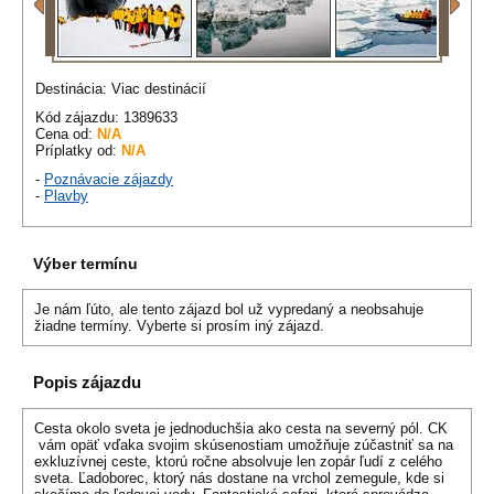
Destinácia: Viac destinácií
Kód zájazdu: 1389633
Cena od:
N/A
Príplatky od:
N/A
-
Poznávacie zájazdy
-
Plavby
Výber termínu
Je nám ľúto, ale tento zájazd bol už vypredaný a neobsahuje
žiadne termíny. Vyberte si prosím iný zájazd.
Popis zájazdu
Cesta okolo sveta je jednoduchšia ako cesta na severný pól. CK
vám opäť vďaka svojim skúsenostiam umožňuje zúčastniť sa na
exkluzívnej ceste, ktorú ročne absolvuje len zopár ľudí z celého
sveta. Ľadoborec, ktorý nás dostane na vrchol zemegule, kde si