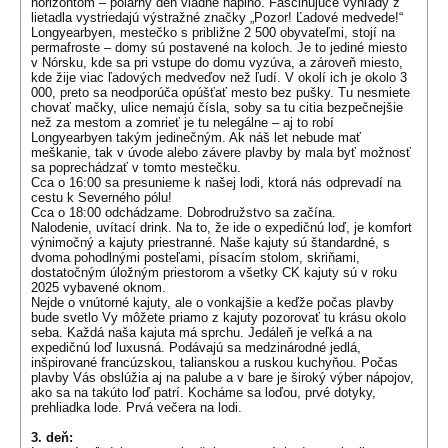
horizontom – polárny deň vládne naplno. Fascinujúce výhľady z
lietadla vystriedajú výstražné značky „Pozor! Ľadové medvede!“
Longyearbyen, mestečko s približne 2 500 obyvateľmi, stojí na
permafroste – domy sú postavené na koloch. Je to jediné miesto
v Nórsku, kde sa pri vstupe do domu vyzúva, a zároveň miesto,
kde žije viac ľadových medveďov než ľudí. V okolí ich je okolo 3
000, preto sa neodporúča opúšťať mesto bez pušky. Tu nesmiete
chovať mačky, ulice nemajú čísla, soby sa tu citia bezpečnejšie
než za mestom a zomrieť je tu nelegálne – aj to robí
Longyearbyen takým jedinečným. Ak náš let nebude mať
meškanie, tak v úvode alebo závere plavby by mala byť možnosť
sa poprechádzať v tomto mestečku.
Cca o 16:00 sa presunieme k našej lodi, ktorá nás odprevadí na
cestu k Severného pólu!
Cca o 18:00 odchádzame. Dobrodružstvo sa začína.
Nalodenie, uvítací drink. Na to, že ide o expedičnú loď, je komfort
výnimočný a kajuty priestranné. Naše kajuty sú štandardné, s
dvoma pohodlnými posteľami, písacím stolom, skriňami,
dostatočným úložným priestorom a všetky CK kajuty sú v roku
2025 vybavené oknom.
Nejde o vnútorné kajuty, ale o vonkajšie a keďže počas plavby
bude svetlo Vy môžete priamo z kajuty pozorovať tu krásu okolo
seba. Každá naša kajuta má sprchu. Jedáleň je veľká a na
expedičnú loď luxusná. Podávajú sa medzinárodné jedlá,
inšpirované francúzskou, talianskou a ruskou kuchyňou. Počas
plavby Vás obslúžia aj na palube a v bare je široký výber nápojov,
ako sa na takúto loď patrí. Kocháme sa loďou, prvé dotyky,
prehliadka lode. Prvá večera na lodi.
3. deň: