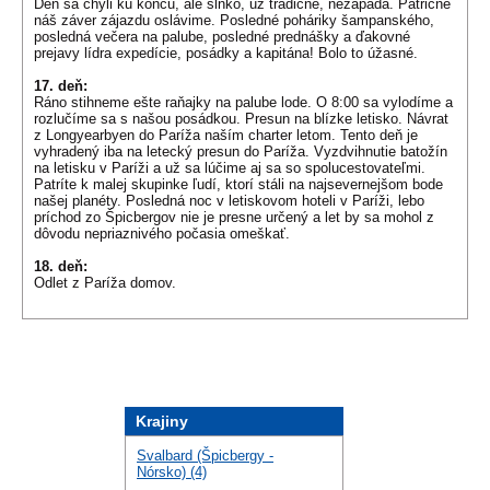
Deň sa chýli ku koncu, ale slnko, už tradične, nezapadá. Patrične
náš záver zájazdu oslávime. Posledné poháriky šampanského,
posledná večera na palube, posledné prednášky a ďakovné
prejavy lídra expedície, posádky a kapitána! Bolo to úžasné.
17. deň:
Ráno stihneme ešte raňajky na palube lode. O 8:00 sa vylodíme a
rozlučíme sa s našou posádkou. Presun na blízke letisko. Návrat
z Longyearbyen do Paríža naším charter letom. Tento deň je
vyhradený iba na letecký presun do Paríža. Vyzdvihnutie batožín
na letisku v Paríži a už sa lúčime aj sa so spolucestovateľmi.
Patríte k malej skupinke ľudí, ktorí stáli na najsevernejšom bode
našej planéty. Posledná noc v letiskovom hoteli v Paríži, lebo
príchod zo Špicbergov nie je presne určený a let by sa mohol z
dôvodu nepriaznivého počasia omeškať.
18. deň:
Odlet z Paríža domov.
Krajiny
Svalbard (Špicbergy -
Nórsko) (4)