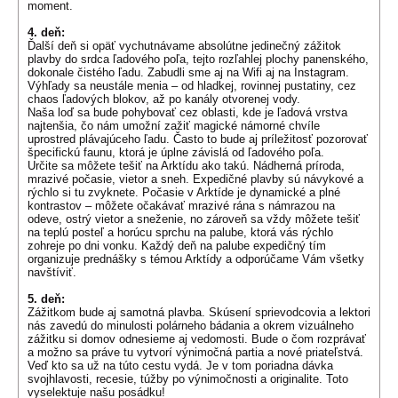
moment.
4. deň:
Ďalší deň si opäť vychutnávame absolútne jedinečný zážitok
plavby do srdca ľadového poľa, tejto rozľahlej plochy panenského,
dokonale čistého ľadu. Zabudli sme aj na Wifi aj na Instagram.
Výhľady sa neustále menia – od hladkej, rovinnej pustatiny, cez
chaos ľadových blokov, až po kanály otvorenej vody.
Naša loď sa bude pohybovať cez oblasti, kde je ľadová vrstva
najtenšia, čo nám umožní zažiť magické námorné chvíle
uprostred plávajúceho ľadu. Často to bude aj príležitosť pozorovať
špecifickú faunu, ktorá je úplne závislá od ľadového poľa.
Určite sa môžete tešiť na Arktídu ako takú. Nádherná príroda,
mrazivé počasie, vietor a sneh. Expedičné plavby sú návykové a
rýchlo si tu zvyknete. Počasie v Arktíde je dynamické a plné
kontrastov – môžete očakávať mrazivé rána s námrazou na
odeve, ostrý vietor a sneženie, no zároveň sa vždy môžete tešiť
na teplú posteľ a horúcu sprchu na palube, ktorá vás rýchlo
zohreje po dni vonku. Každý deň na palube expedičný tím
organizuje prednášky s témou Arktídy a odporúčame Vám všetky
navštíviť.
5. deň:
Zážitkom bude aj samotná plavba. Skúsení sprievodcovia a lektori
nás zavedú do minulosti polárneho bádania a okrem vizuálneho
zážitku si domov odnesieme aj vedomosti. Bude o čom rozprávať
a možno sa práve tu vytvorí výnimočná partia a nové priateľstvá.
Veď kto sa už na túto cestu vydá. Je v tom poriadna dávka
svojhlavosti, recesie, túžby po výnimočnosti a originalite. Toto
vyselektuje našu posádku!