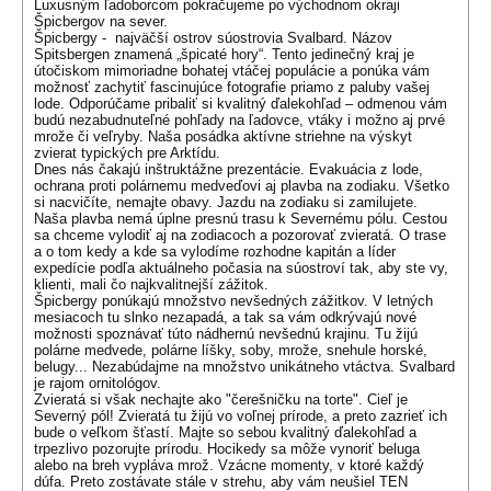
Luxusným ľadoborcom pokračujeme po východnom okraji
Špicbergov na sever.
Špicbergy - najväčší ostrov súostrovia Svalbard. Názov
Spitsbergen znamená „špicaté hory“. Tento jedinečný kraj je
útočiskom mimoriadne bohatej vtáčej populácie a ponúka vám
možnosť zachytiť fascinujúce fotografie priamo z paluby vašej
lode. Odporúčame pribaliť si kvalitný ďalekohľad – odmenou vám
budú nezabudnuteľné pohľady na ľadovce, vtáky i možno aj prvé
mrože či veľryby. Naša posádka aktívne striehne na výskyt
zvierat typických pre Arktídu.
Dnes nás čakajú inštruktážne prezentácie. Evakuácia z lode,
ochrana proti polárnemu medveďovi aj plavba na zodiaku. Všetko
si nacvičíte, nemajte obavy. Jazdu na zodiaku si zamilujete.
Naša plavba nemá úplne presnú trasu k Severnému pólu. Cestou
sa chceme vylodiť aj na zodiacoch a pozorovať zvieratá. O trase
a o tom kedy a kde sa vylodíme rozhodne kapitán a líder
expedície podľa aktuálneho počasia na súostroví tak, aby ste vy,
klienti, mali čo najkvalitnejší zážitok.
Špicbergy ponúkajú množstvo nevšedných zážitkov. V letných
mesiacoch tu slnko nezapadá, a tak sa vám odkrývajú nové
možnosti spoznávať túto nádhernú nevšednú krajinu. Tu žijú
polárne medvede, polárne líšky, soby, mrože, snehule horské,
belugy... Nezabúdajme na množstvo unikátneho vtáctva. Svalbard
je rajom ornitológov.
Zvieratá si však nechajte ako "čerešničku na torte". Cieľ je
Severný pól! Zvieratá tu žijú vo voľnej prírode, a preto zazrieť ich
bude o veľkom šťastí. Majte so sebou kvalitný ďalekohľad a
trpezlivo pozorujte prírodu. Hocikedy sa môže vynoriť beluga
alebo na breh vypláva mrož. Vzácne momenty, v ktoré každý
dúfa. Preto zostávate stále v strehu, aby vám neušiel TEN