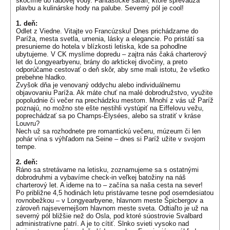
skočíme do ľadovej vody. Fantastické safari, ktoré sprevádza
plavbu a kulinárske hody na palube. Severný pól je cool!
1. deň:
Odlet z Viedne. Vitajte vo Francúzsku! Dnes prichádzame do
Paríža, mesta svetla, umenia, lásky a elegancie. Po pristátí sa
presunieme do hotela v blízkosti letiska, kde sa pohodlne
ubytujeme. V CK myslíme dopredu – zajtra nás čaká charterový
let do Longyearbyenu, brány do arktickej divočiny, a preto
odporúčame cestovať o deň skôr, aby sme mali istotu, že všetko
prebehne hladko.
Zvyšok dňa je venovaný oddychu alebo individuálnemu
objavovaniu Paríža. Ak máte chuť na malé dobrodružstvo, využite
popoludnie či večer na prechádzku mestom. Mnohí z vás už Paríž
poznajú, no možno ste ešte nestihli vystúpiť na Eiffelovu vežu,
poprechádzať sa po Champs-Élysées, alebo sa stratiť v kráse
Louvru?
Nech už sa rozhodnete pre romantickú večeru, múzeum či len
pohár vína s výhľadom na Seine – dnes si Paríž užite v svojom
tempe.
2. deň:
Ráno sa stretávame na letisku, zoznamujeme sa s ostatnými
dobrodruhmi a vybavíme check-in veľkej batožiny na náš
charterový let. A ideme na to – začína sa naša cesta na sever!
Po približne 4,5 hodinách letu pristávame tesne pod osemdesiatou
rovnobežkou – v Longyearbyene, hlavnom meste Špicbergov a
zároveň najsevernejšom hlavnom meste sveta. Odtiaľto je už na
severný pól bližšie než do Osla, pod ktoré súostrovie Svalbard
administratívne patrí. A je to cítiť. Slnko svieti vysoko nad